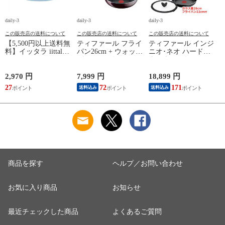
daily-3
daily-3
daily-3
da
この販売店の送料について
この販売店の送料について
この販売店の送料について
【5,500円以上送料無
ティファール フライ
ティファール インジ
料】イッタラ iittala
パン26cm + ウォック
ニオ･ネオ ハードチ
ティーマ
パン26cm インジニ
タニウム･インテンス
（TEEMA） 17cm ア
オ･ネオ ヴィンテー
フライパン セット9
イスブルー プレート
ジボルドー･インテン
点 L43891 + フライ
2,970 円
7,999 円
18,899 円
1
北欧 食器 ita12-c043
ス 単品 オリジナル2
パン22cm + バタフラ
27
72
171
送料込み
送料込み
点セット ガス ガス
イガラスぶた 26cm付
4
火専用 直火 kt1
き オリジナル11点セ
L43905 + L43977 T-
ット ガス ガス火専
円
fal 【北海道・沖縄は
用 直火 T-fal 【北海
990円加算】 tfa0098-
道・沖縄は990円加
13c2630
算】 tfa0098-
2009c2222
商品を探す
ヘルプ／お問い合わせ
お気に入り商品
お知らせ
最近チェックした商品
よくあるご質問