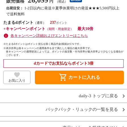
26,099
販売価格
送料込み
円
（税込）
1-2日以内に発送※夏季休業明けの発送★★★5,500円以上
出荷目安：
で送料無料
たまるdポイント
237
（通常）
+キャンペーンポイント
最大10倍
（期間・用途限定）
各キャンペーン詳細およびエントリーはこちら
※たまるdポイントはポイント支払を除く商品代金(税抜)の1％です。
※
表示倍率は各キャンペーンの適用条件を全て満たした場合の最大倍率です。
各キャンペーンの適用状況によっては、ポイントの進呈数・付与倍率が最大倍率より少なくなる場合が
ございます。
dカードでお支払ならポイント3倍
shopping_cart
カートに入れる
お気に入り
daily-3 トップに戻る
バックパック・リュックの一覧を見る