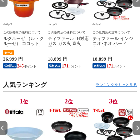
daily-3
daily-3
daily-3
da
この販売店の送料について
この販売店の送料について
この販売店の送料について
ルクルーゼ （ル・ク
ティファール IH対応
ティファール インジ
ルーゼ） ココットエ
ガス ガス火 直火 兼
ニオ･ネオ ハードチ
ブリィ 18cm インナ
用 インジニオ･ネオ
タニウム･インテンス
ーリッド付き オレン
セール
IHマロンブラウン･
フライパン セット9
ジ ホーロー鍋 IH対
アンリミテッド セッ
点 L43891 + フライ
26,999 円
18,899 円
18,899 円
1
応 直火（ガス火）対
ト9 L38591 + バタフ
パン22cm + バタフラ
245
171
171
送料込み
送料込み
送料込み
応 Le Creuset【北海
ライガラスぶた
イガラスぶた 26cm付
4
道・沖縄は990円加
22cm/26cm 付き 11点
き オリジナル11点セ
算】 lec8301si
セット T-fal IH対応
ット ガス ガス火専
円
人気ランキング
ガス ガス火 直火 兼
用 直火 T-fal 【北海
ランキングをもっと見る
用 【北海道・沖縄は
道・沖縄は990円加
990円加算】 tfa0098-
算】 tfa0098-
067
2009c2222
1
2
3
位
位
位