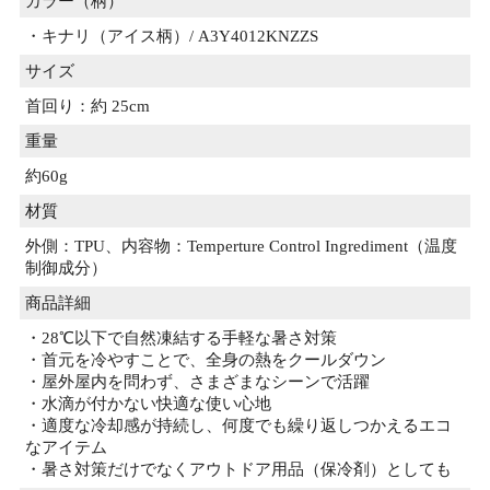
カラー（柄）
・キナリ（アイス柄）/ A3Y4012KNZZS
サイズ
首回り：約 25cm
重量
約60g
材質
外側：TPU、内容物：Temperture Control Ingrediment（温度
制御成分）
商品詳細
・28℃以下で自然凍結する手軽な暑さ対策
・首元を冷やすことで、全身の熱をクールダウン
・屋外屋内を問わず、さまざまなシーンで活躍
・水滴が付かない快適な使い心地
・適度な冷却感が持続し、何度でも繰り返しつかえるエコ
なアイテム
・暑さ対策だけでなくアウトドア用品（保冷剤）としても