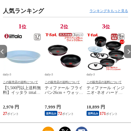
道・沖縄は990円加
22cm/26cm 付き 11点
き オリジナル11点セ
算】 lec8301si
セット T-fal IH対応
ット ガス ガス火専
円
人気ランキング
ガス ガス火 直火 兼
用 直火 T-fal 【北海
ランキングをもっと見る
用 【北海道・沖縄は
道・沖縄は990円加
990円加算】 tfa0098-
算】 tfa0098-
067
2009c2222
1
2
3
位
位
位
daily-3
daily-3
daily-3
da
この販売店の送料について
この販売店の送料について
この販売店の送料について
【5,500円以上送料無
ティファール フライ
ティファール インジ
料】イッタラ iittala
パン26cm + ウォック
ニオ･ネオ ハードチ
ティーマ
パン26cm インジニ
タニウム･インテンス
（TEEMA） 17cm ア
オ･ネオ ヴィンテー
フライパン セット9
イスブルー プレート
ジボルドー･インテン
点 L43891 + フライ
2,970 円
7,999 円
18,899 円
2
北欧 食器 ita12-c043
ス 単品 オリジナル2
パン22cm + バタフラ
27
72
171
送料込み
送料込み
点セット ガス ガス
イガラスぶた 26cm付
応
火専用 直火 kt1
き オリジナル11点セ
L43905 + L43977 T-
ット ガス ガス火専
算
fal 【北海道・沖縄は
用 直火 T-fal 【北海