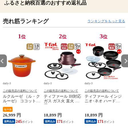
ふるさと納税百選のおすすめ返礼品
売れ筋ランキング
ランキングをもっと見る
1
2
3
位
位
位
daily-3
daily-3
daily-3
da
この販売店の送料について
この販売店の送料について
この販売店の送料について
ルクルーゼ （ル・ク
ティファール IH対応
ティファール インジ
ルーゼ） ココットエ
ガス ガス火 直火 兼
ニオ･ネオ ハードチ
ブリィ 18cm インナ
用 インジニオ･ネオ
タニウム･インテンス
ーリッド付き オレン
セール
IHマロンブラウン･
フライパン セット9
ジ ホーロー鍋 IH対
アンリミテッド セッ
点 L43891 + フライ
26,999 円
18,899 円
18,899 円
1
応 直火（ガス火）対
ト9 L38591 + バタフ
パン22cm + バタフラ
245
171
171
送料込み
送料込み
送料込み
応 Le Creuset【北海
ライガラスぶた
イガラスぶた 26cm付
4