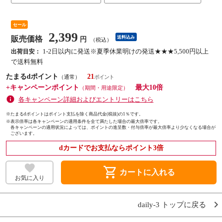
セール
2,399
販売価格
送料込み
円
（税込）
1-2日以内に発送※夏季休業明けの発送★★★5,500円以上
出荷目安：
で送料無料
たまるdポイント
21
（通常）
+キャンペーンポイント
最大10倍
（期間・用途限定）
各キャンペーン詳細およびエントリーはこちら
※たまるdポイントはポイント支払を除く商品代金(税抜)の1％です。
※
表示倍率は各キャンペーンの適用条件を全て満たした場合の最大倍率です。
各キャンペーンの適用状況によっては、ポイントの進呈数・付与倍率が最大倍率より少なくなる場合が
ございます。
dカードでお支払ならポイント3倍
shopping_cart
カートに入れる
お気に入り
daily-3 トップに戻る