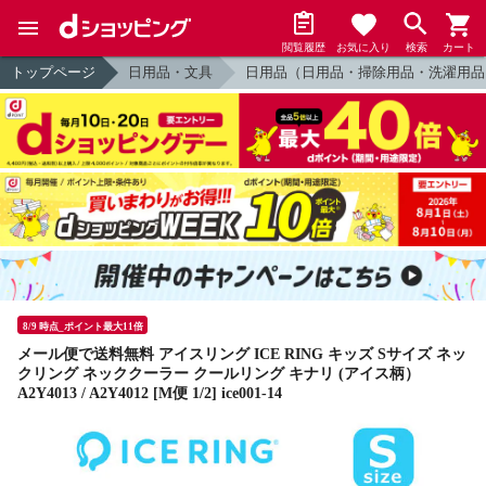
閲覧履歴
お気に入り
検索
カート
トップページ
日用品・文具
日用品（日用品・掃除用品・洗濯用品
8/9 時点_ポイント最大11倍
メール便で送料無料 アイスリング ICE RING キッズ Sサイズ ネッ
クリング ネッククーラー クールリング キナリ (アイス柄）
A2Y4013 / A2Y4012 [M便 1/2] ice001-14