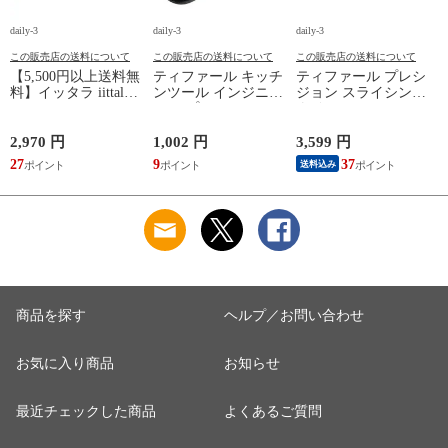
daily-3
daily-3
daily-3
da
この販売店の送料について
この販売店の送料について
この販売店の送料について
【5,500円以上送料無
ティファール キッチ
ティファール プレシ
料】イッタラ iittala
ンツール インジニオ
ジョン スライシング
ティーマ
＋ スプーン K19301
ナイフ 20cm K27703
（TEEMA） 17cm ア
お玉 T-fal tfa9100-pl5
オールインワンステ
自
イスブルー プレート
ンレス 包丁 肉スラ
p
2,970 円
1,002 円
3,599 円
8
北欧 食器 ita12-c043
イス 鋼 高耐久性 食
27
9
37
8
送料込み
洗機対応 薄切り ス
ライスナイフ T-fal
【北海道・沖縄は990
円加算】 tfa9109-
sl200
商品を探す
ヘルプ／お問い合わせ
お気に入り商品
お知らせ
最近チェックした商品
よくあるご質問