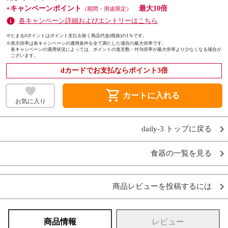
+キャンペーンポイント
最大10倍
（期間・用途限定）
各キャンペーン詳細およびエントリーはこちら
※たまるdポイントはポイント支払を除く商品代金(税抜)の1％です。
※
表示倍率は各キャンペーンの適用条件を全て満たした場合の最大倍率です。
各キャンペーンの適用状況によっては、ポイントの進呈数・付与倍率が最大倍率より少なくなる場合が
ございます。
dカードでお支払ならポイント3倍
shopping_cart
カートに入れる
お気に入り
daily-3 トップに戻る
食器の一覧を見る
商品レビューを投稿するには
商品情報
レビュー