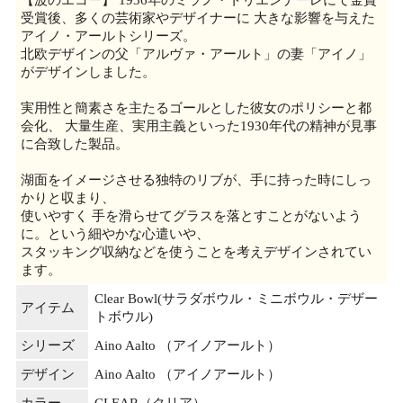
【波のエコー】 1936年のミラノ・トリエンナーレにて金賞
受賞後、多くの芸術家やデザイナーに 大きな影響を与えた
アイノ・アールトシリーズ。
北欧デザインの父「アルヴァ・アールト」の妻「アイノ」
がデザインしました。
実用性と簡素さを主たるゴールとした彼女のポリシーと都
会化、 大量生産、実用主義といった1930年代の精神が見事
に合致した製品。
湖面をイメージさせる独特のリブが、手に持った時にしっ
かりと収まり、
使いやすく 手を滑らせてグラスを落とすことがないよう
に。という細やかな心遣いや、
スタッキング収納などを使うことを考えデザインされてい
ます。
Clear Bowl(サラダボウル・ミニボウル・デザー
アイテム
トボウル)
シリーズ
Aino Aalto （アイノアールト）
デザイン
Aino Aalto （アイノアールト）