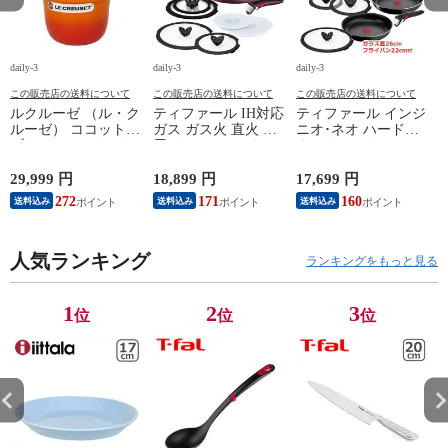
daily-3
daily-3
daily-3
da
この販売店の送料について
この販売店の送料について
この販売店の送料について
ルクルーゼ （ル・ク
ティファール IH対応
ティファール インジ
ルーゼ） ココットエ
ガス ガス火 直火 兼
ニオ･ネオ ハードチ
ブリィ 18cm インナ
用 インジニオ･ネオ
タニウム･インテンス
ーリッド付き オレン
IHマロンブラウン･
フライパン セット9
ジ ホーロー鍋 IH対
アンリミテッド セッ
点 L43891 + フライ
29,999 円
18,899 円
17,699 円
1
応 直火（ガス火）対
ト9 L38591 + バタフ
パン22cm + バタフラ
272
171
160
送料込み
送料込み
送料込み
応 Le Creuset【北海
ライガラスぶた
イガラスぶた 26cm付
4
道・沖縄は990円加
22cm/26cm 付き 11点
き オリジナル11点セ
算】 lec8301si
セット T-fal IH対応
ット ガス ガス火専
円
人気ランキング
ガス ガス火 直火 兼
用 直火 T-fal 【北海
ランキングをもっと見る
用 【北海道・沖縄は
道・沖縄は990円加
990円加算】 tfa0098-
算】 tfa0098-
067
2009c2222
1
2
3
位
位
位