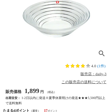
4.0
(1件)
販売店：daily-3
この販売店の送料について
1,899
販売価格
円
（税込）
1-2日以内に発送※夏季休業明けの発送★★★5,500円以上
出荷目安：
で送料無料
たまるdポイント
17
（通常）