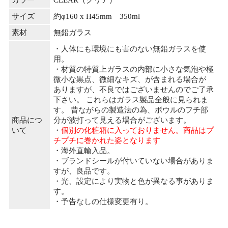
カラー
CLEAR（クリア）
サイズ
約φ160 x H45mm 350ml
素材
無鉛ガラス
・人体にも環境にも害のない無鉛ガラスを使
用。
・材質の特質上ガラスの内部に小さな気泡や極
微小な黒点、微細なキズ、が含まれる場合が
ありますが、不良ではございませんのでご了承
下さい。 これらはガラス製品全般に見られま
す。 昔ながらの製造法の為、ボウルのフチ部
商品につ
分が波打って見える場合がございます。
いて
・
個別の化粧箱に入っておりません。商品はプ
チプチに巻かれた姿となります
・海外直輸入品。
・ブランドシールが付いていない場合がありま
すが、良品です。
・光、設定により実物と色が異なる事がありま
す。
・予告なしの仕様変更有り。