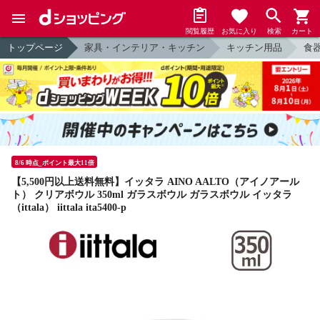
閲覧履歴
お気に入り
検索
カート
トップページ
家具・インテリア・キッチン
キッチン用品
食
8/6 時点_ポイント最大11倍
【5,500円以上送料無料】イッタラ AINO AALTO（アイノアール
ト） クリアボウル 350ml ガラスボウル ガラスボウル イッタラ
（ittala） iittala ita5400-p