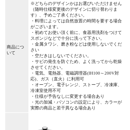
※どちらのデザインかはお選びいただけません
（随時仕様変更後のデザインに切り替わりま
す）、予めご了承ください。
・料理によっては自然放置の時間を要する場合
がございます。
・初めてお使い頂く前に、食器用洗剤をつけて
スポンジなどで十分に洗って下さい。
・金属タワシ、磨き粉などは使用しないでくだ
商品につ
さい
いて
・空だきはしないでください。
・サビの発生を防ぐため、よく洗ってから乾燥
させてください。
・電気、電熱器、電磁調理器(IH100～200V対
応)、ガス（直火）に利用可
・オーブン、電子レンジ、ストーブ、冷凍庫、
冷凍室使用不可
・仕様が予告なしに変更する場合あり
・光の加減・パソコンの設定により、カラーが
実際の商品と若干異なる場合あり