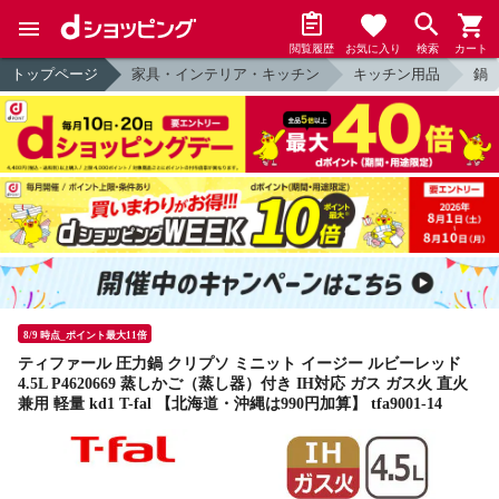
閲覧履歴
お気に入り
検索
カート
トップページ
家具・インテリア・キッチン
キッチン用品
鍋
8/9 時点_ポイント最大11倍
ティファール 圧力鍋 クリプソ ミニット イージー ルビーレッド
4.5L P4620669 蒸しかご（蒸し器）付き IH対応 ガス ガス火 直火
兼用 軽量 kd1 T-fal 【北海道・沖縄は990円加算】 tfa9001-14