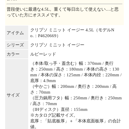
普段使いに最適な4.5L。重くて毎日出して使えない…と思
っていた方にオススメです。
クリプソ ミニット イージー 4.5L（モデルN
アイテム
o.：P4620669）
シリーズ
クリプソ ミニット イージー
カラー
ルビーレッド
（本体/取っ手・蓋含む）幅：370mm / 奥行
き：250mm / 高さ：180mm / 本体の高さ：130
mm / 本体の深さ：125mm / 本体内径：220mm /
底厚：4.9mm
（中かご）幅：200mm / 奥行き：200mm / 高
さ：70mm
サイズ
（圧力鍋用フタ）幅：250mm / 奥行き：250mm
/ 高さ：70mm
（IHディスク）直径：155mm
※カタログ記載サイズ。
底厚：「貼底板厚」＋「本体底面板厚」の合計
値。