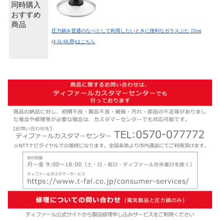
同時購入
おすすめ
商品
圧力鍋を普通のなべとして利用したいときに便利なガラスぶた 22cm
(4.5L/6L用)はこちら