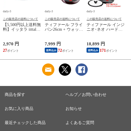
daily-3
daily-3
daily-3
da
この販売店の送料について
この販売店の送料について
この販売店の送料について
【5,500円以上送料無
ティファール フライ
ティファール インジ
料】イッタラ iittala
パン26cm + ウォック
ニオ･ネオ ハードチ
ティーマ
パン26cm インジニ
タニウム･インテンス
（TEEMA） 17cm ア
オ･ネオ ヴィンテー
フライパン セット9
イスブルー プレート
ジボルドー･インテン
点 L43891 + フライ
2,970 円
7,999 円
18,899 円
2
北欧 食器 ita12-c043
ス 単品 オリジナル2
パン22cm + バタフラ
27
72
171
送料込み
送料込み
点セット ガス ガス
イガラスぶた 26cm付
応
火専用 直火 kt1
き オリジナル11点セ
L43905 + L43977 T-
ット ガス ガス火専
算
fal 【北海道・沖縄は
用 直火 T-fal 【北海
990円加算】 tfa0098-
道・沖縄は990円加
13c2630
算】 tfa0098-
2009c2222
商品を探す
ヘルプ／お問い合わせ
お気に入り商品
お知らせ
最近チェックした商品
よくあるご質問