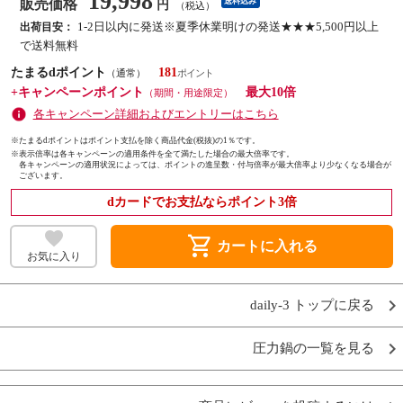
19,998
販売価格
送料込み
円
（税込）
1-2日以内に発送※夏季休業明けの発送★★★5,500円以上
出荷目安：
で送料無料
たまるdポイント
181
（通常）
+キャンペーンポイント
最大10倍
（期間・用途限定）
各キャンペーン詳細およびエントリーはこちら
※たまるdポイントはポイント支払を除く商品代金(税抜)の1％です。
※
表示倍率は各キャンペーンの適用条件を全て満たした場合の最大倍率です。
各キャンペーンの適用状況によっては、ポイントの進呈数・付与倍率が最大倍率より少なくなる場合が
ございます。
dカードでお支払ならポイント3倍
shopping_cart
カートに入れる
お気に入り
daily-3 トップに戻る
圧力鍋の一覧を見る