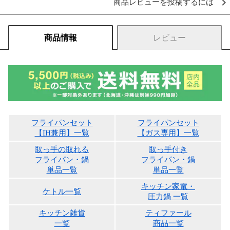
商品レビューを投稿するには
商品情報
レビュー
フライパンセット
フライパンセット
【IH兼用】一覧
【ガス専用】一覧
取っ手の取れる
取っ手付き
フライパン・鍋
フライパン・鍋
単品一覧
単品一覧
キッチン家電・
ケトル一覧
圧力鍋 一覧
キッチン雑貨
ティファール
一覧
商品一覧