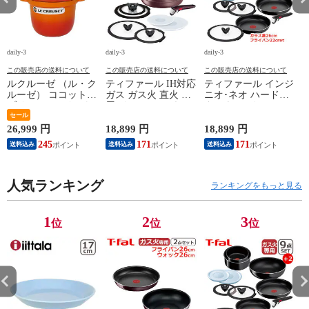
daily-3
daily-3
daily-3
da
この販売店の送料について
この販売店の送料について
この販売店の送料について
ルクルーゼ （ル・ク
ティファール IH対応
ティファール インジ
ルーゼ） ココットエ
ガス ガス火 直火 兼
ニオ･ネオ ハードチ
ブリィ 18cm インナ
用 インジニオ･ネオ
タニウム･インテンス
ーリッド付き オレン
セール
IHマロンブラウン･
フライパン セット9
ジ ホーロー鍋 IH対
アンリミテッド セッ
点 L43891 + フライ
26,999 円
18,899 円
18,899 円
1
応 直火（ガス火）対
ト9 L38591 + バタフ
パン22cm + バタフラ
245
171
171
送料込み
送料込み
送料込み
応 Le Creuset【北海
ライガラスぶた
イガラスぶた 26cm付
4
道・沖縄は990円加
22cm/26cm 付き 11点
き オリジナル11点セ
算】 lec8301si
セット T-fal IH対応
ット ガス ガス火専
円
人気ランキング
ガス ガス火 直火 兼
用 直火 T-fal 【北海
ランキングをもっと見る
用 【北海道・沖縄は
道・沖縄は990円加
990円加算】 tfa0098-
算】 tfa0098-
067
2009c2222
1
2
3
位
位
位