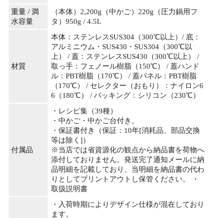
重量 / 満
（本体）2,200g（中かご）220g（圧力鍋用フ
水容量
タ）950g / 4.5L
本体：ステンレスSUS304（300℃以上）/ 底：
アルミニウム・SUS430・SUS304（300℃以
上） / 蓋：ステンレスSUS430（300℃以上） /
材質
取っ手：フェノール樹脂（150℃） / 蓋ハンド
ル：PBT樹脂（170℃） / 蓋パネル：PBT樹脂
（170℃） / セレクター（おもり）：ナイロン6
6（180℃） / パッキング：シリコン（230℃）
・レシピ集（39種）
・中かご・中かご台付き。
・保証書付き（保証：10年[消耗品、部品交換
等は除く]）
付属品
※当店では省資源化の観点から納品書を荷物へ
添付しておりません。発送完了通知メールに納
品明細を記載しており、当明細を納品書の代わ
りとしてプリントアウトし保管ください。 ・
取扱説明書
・入荷時期によりデザイン仕様が混在しており
ます。