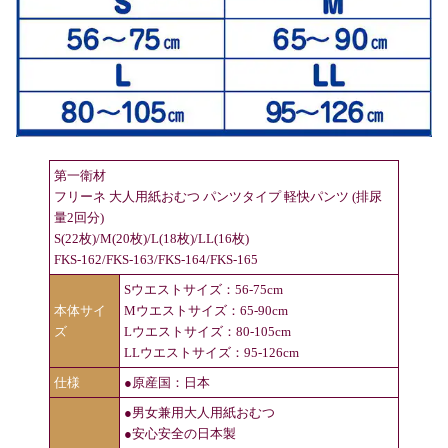
第一衛材
フリーネ 大人用紙おむつ パンツタイプ 軽快パンツ (排尿
量2回分)
S(22枚)/M(20枚)/L(18枚)/LL(16枚)
FKS-162/FKS-163/FKS-164/FKS-165
Sウエストサイズ：56-75cm
本体サイ
Mウエストサイズ：65-90cm
ズ
Lウエストサイズ：80-105cm
LLウエストサイズ：95-126cm
仕様
●原産国：日本
●男女兼用大人用紙おむつ
●安心安全の日本製