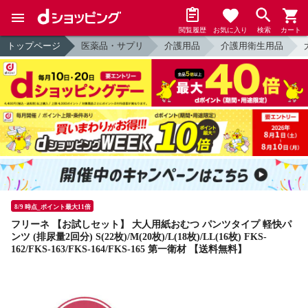
閲覧履歴
お気に入り
検索
カート
トップページ
医薬品・サプリ
介護用品
介護用衛生用品
8/9 時点_ポイント最大11倍
フリーネ 【お試しセット】 大人用紙おむつ パンツタイプ 軽快パ
ンツ (排尿量2回分) S(22枚)/M(20枚)/L(18枚)/LL(16枚) FKS-
162/FKS-163/FKS-164/FKS-165 第一衛材 【送料無料】