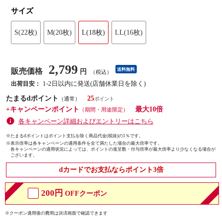
サイズ
S(22枚)
M(20枚)
L(18枚)
LL(16枚)
2,799
販売価格
送料無料
円
（税込）
1-2日以内に発送(店舗休業日を除く)
出荷目安：
たまるdポイント
25
（通常）
+キャンペーンポイント
最大10倍
（期間・用途限定）
各キャンペーン詳細およびエントリーはこちら
※たまるdポイントはポイント支払を除く商品代金(税抜)の1％です。
※
表示倍率は各キャンペーンの適用条件を全て満たした場合の最大倍率です。
各キャンペーンの適用状況によっては、ポイントの進呈数・付与倍率が最大倍率より少なくなる場合が
ございます。
dカードでお支払ならポイント3倍
200円
OFFクーポン
※クーポン適用後の費用は決済画面で確認できます