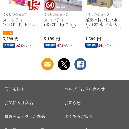
くらしのeショップ
くらしのeショップ
くらしのeショップ
スコッティ
スコッティ
尾瀬のおいしい水
(SCOTTIE) トイレッ
(SCOTTIE) ティッシ
2L×6本 水 お水 天然
トペーパー フラワー
ュペーパー 200組 5
水 ミネラルウォータ
パック 3倍長持ち 4
セール
箱×12パック(60箱)
ー 飲料水 ペットボ
ロール(ダブル) 4ロー
ティシュペーパー ま
トル 2L 名水百選 尾
ネ
5,799 円
5,199 円
1,599 円
3
ル×12(48ロール) 3倍
とめ買い ケース販売
瀬 国産 箱 ケース ま
52
47
14
送料無料
送料無料
送料無料
ロール 3倍巻 トイレ
ボックスティッシュ
とめ買い ニチネン
用品 日用品 最安値
日用品 最安値 ティ
【送料無料】
安い おすすめ 日本
ッシュ 日本製紙クレ
製紙クレシア 【送料
シア 【送料無料】
無料】
商品を探す
ヘルプ／お問い合わせ
お気に入り商品
お知らせ
最近チェックした商品
よくあるご質問