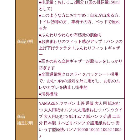
●排尿量：おしっこ2回分 (1回の排尿量150ml
として)
●このような方におすすめ：自立が出来る方、
トイレ誘導の方、車椅子の方、ベッドで座れ
る方
●ふんわりやわらか布感覚の肌触り
商品説明
●お腹まわりのフィット感がアップ！パンツの
上げ下げラクラク！ふんわりフィットギャザ
ー
●高さのある立体ギャザーが股モレをしっかり
防ぎます
●全面通気性クロスライクバックシート採用
で、おむつ内の湿気を外に逃がし、お肌のム
レやカブレを防止し衛生的
●消臭機能
YAMAZEN ヤマゼン 山善 通販 大人用 紙おむ
つ 大人用紙オムツ 大人用紙おむつ パンツタイ
商品
プ 大人用おむつ 紙オムツ 紙パンツ 介護 二回
補足説明
分 日本製 リハビリパンツ 介護用紙おむつ 安
い うす型軽快パンツ 10050 10051 10052 1005
3