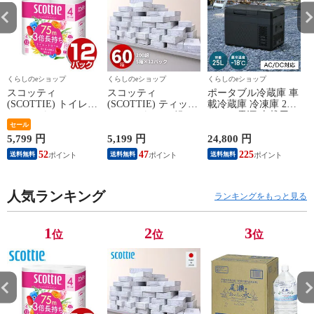
くらしのeショップ
くらしのeショップ
くらしのeショップ
スコッティ
スコッティ
ポータブル冷蔵庫 車
(SCOTTIE) トイレッ
(SCOTTIE) ティッシ
載冷蔵庫 冷凍庫 25L
トペーパー フラワー
ュペーパー 200組 5
AC/DC電源 車載用
パック 3倍長持ち 4
セール
箱×12パック(60箱)
冷凍冷蔵庫 -18～20
ロール(ダブル) 4ロー
ティシュペーパー ま
度 急速冷凍 コンプ
5,799 円
5,199 円
24,800 円
2
ル×12(48ロール) 3倍
とめ買い ケース販売
レッサー式 YFR-
52
47
225
送料無料
送料無料
送料無料
ロール 3倍巻 トイレ
ボックスティッシュ
AC252(B) ミニ冷蔵庫
用品 日用品 最安値
日用品 最安値 ティ
小型冷蔵庫 車中泊
安い おすすめ 日本
ッシュ 日本製紙クレ
大容量 キャンプ セ
製紙クレシア 【送料
人気ランキング
シア 【送料無料】
カンド冷蔵庫 山善
ランキングをもっと見る
無料】
YAMAZEN 【送料無
料】
1
2
3
位
位
位