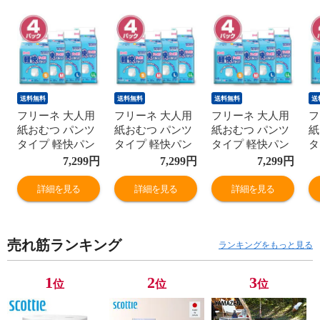
送料無料
送料無料
送料無料
送
フリーネ 大人用
フリーネ 大人用
フリーネ 大人用
フ
紙おむつ パンツ
紙おむつ パンツ
紙おむつ パンツ
紙
タイプ 軽快パン
タイプ 軽快パン
タイプ 軽快パン
タ
ツ (排尿量2回分)
ツ (排尿量2回分)
ツ (排尿量2回分)
ツ
7,299
円
7,299
円
7,299
円
S(88枚)/M(80
S(88枚)/M(80
S(88枚)/M(80
S(
枚)/L(72
枚)/L(72
枚)/L(72
枚)
詳細を見る
詳細を見る
詳細を見る
枚)/LL(64枚)
枚)/LL(64枚)
枚)/LL(64枚)
枚
FKS-162/FKS-
FKS-162/FKS-
FKS-162/FKS-
FK
163/FKS-
163/FKS-
163/FKS-
16
売れ筋ランキング
164/FKS-165 紙
164/FKS-165 紙
164/FKS-165 紙
16
ランキングをもっと見る
オムツ 失禁用品
オムツ 失禁用品
オムツ 失禁用品
オ
第一衛材 【送料
第一衛材 【送料
第一衛材 【送料
第
1
2
3
位
位
位
無料】
無料】
無料】
無