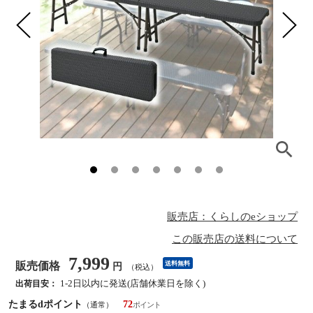
販売店：くらしのeショップ
この販売店の送料について
7,999
販売価格
送料無料
円
（税込）
1-2日以内に発送(店舗休業日を除く)
出荷目安：
たまるdポイント
72
（通常）