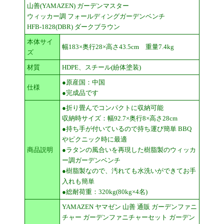
山善(YAMAZEN) ガーデンマスター
ウィッカー調 フォールディングガーデンベンチ
HFB-1828(DBR) ダークブラウン
本体サイ
幅183×奥行28×高さ43.5cm 重量7.4kg
ズ
材質
HDPE、スチール(紛体塗装)
●原産国：中国
仕様
●完成品です
●折り畳んでコンパクトに収納可能
収納時サイズ：幅92.7×奥行8×高さ28cm
●持ち手が付いているので持ち運び簡単 BBQ
やピクニック時に最適
商品説明
●ラタンの風合いを再現した樹脂製のウィッカ
ー調ガーデンベンチ
●樹脂製なので、汚れても水洗いができてお手
入れも簡単
●総耐荷重：320kg(80kg×4名)
YAMAZEN ヤマゼン 山善 通販 ガーデンファニ
チャー ガーデンファニチャーセット ガーデン