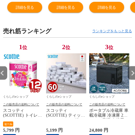
クブラウン ガー
3点セット(テー
ブラウン ガーデ
4
デンテーブル ラ
ブル×1 ベンチ×2)
ンチェア ラタン
ブ
詳細を見る
詳細を見る
詳細を見る
タン 折りたたみ
HFT-1876＆HFB-
折りたたみ ガー
ベ
ガーデンファニ
1828(2脚) ダーク
デンファニチャ
1
チャー おしゃれ
ブラウン 山善
ー おしゃれ 山善
脚
売れ筋ランキング
山善 YAMAZEN
YAMAZEN ガー
YAMAZEN ガー
山
ランキングをもっと見る
ガーデンマスタ
デンマスター
デンマスター
ガ
ー 【送料無料】
【送料無料】
【送料無料】
ー
1
2
3
位
位
位
くらしのeショップ
くらしのeショップ
くらしのeショップ
この販売店の送料について
この販売店の送料について
この販売店の送料について
スコッティ
スコッティ
ポータブル冷蔵庫 車
(SCOTTIE) トイレッ
(SCOTTIE) ティッシ
載冷蔵庫 冷凍庫 25L
トペーパー フラワー
ュペーパー 200組 5
AC/DC電源 車載用
パック 3倍長持ち 4
セール
箱×12パック(60箱)
冷凍冷蔵庫 -18～20
ロール(ダブル) 4ロー
ティシュペーパー ま
度 急速冷凍 コンプ
5,799 円
5,199 円
24,800 円
2
ル×12(48ロール) 3倍
とめ買い ケース販売
レッサー式 YFR-