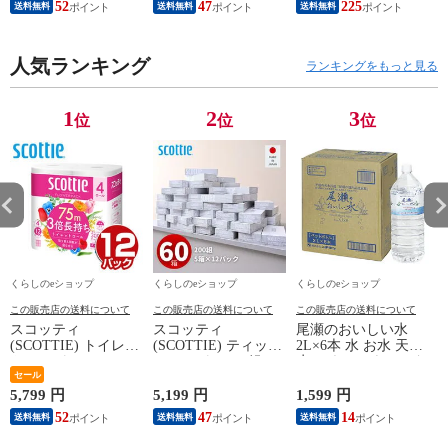
52
47
225
送料無料
送料無料
送料無料
ロール 3倍巻 トイレ
ボックスティッシュ
AC252(B) ミニ冷蔵庫
用品 日用品 最安値
日用品 最安値 ティ
小型冷蔵庫 車中泊
安い おすすめ 日本
ッシュ 日本製紙クレ
大容量 キャンプ セ
製紙クレシア 【送料
人気ランキング
シア 【送料無料】
カンド冷蔵庫 山善
ランキングをもっと見る
無料】
YAMAZEN 【送料無
料】
1
2
3
位
位
位
くらしのeショップ
くらしのeショップ
くらしのeショップ
この販売店の送料について
この販売店の送料について
この販売店の送料について
スコッティ
スコッティ
尾瀬のおいしい水
(SCOTTIE) トイレッ
(SCOTTIE) ティッシ
2L×6本 水 お水 天然
トペーパー フラワー
ュペーパー 200組 5
水 ミネラルウォータ
パック 3倍長持ち 4
セール
箱×12パック(60箱)
ー 飲料水 ペットボ
ロール(ダブル) 4ロー
ティシュペーパー ま
トル 2L 名水百選 尾
ネ
5,799 円
5,199 円
1,599 円
3
ル×12(48ロール) 3倍
とめ買い ケース販売
瀬 国産 箱 ケース ま
52
47
14
送料無料
送料無料
送料無料
ロール 3倍巻 トイレ
ボックスティッシュ
とめ買い ニチネン
用品 日用品 最安値
日用品 最安値 ティ
【送料無料】