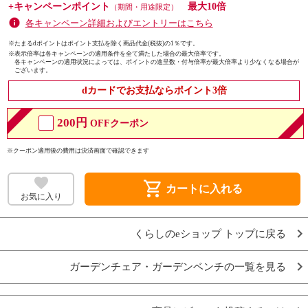
+キャンペーンポイント
最大10倍
（期間・用途限定）
各キャンペーン詳細およびエントリーはこちら
※たまるdポイントはポイント支払を除く商品代金(税抜)の1％です。
※
表示倍率は各キャンペーンの適用条件を全て満たした場合の最大倍率です。
各キャンペーンの適用状況によっては、ポイントの進呈数・付与倍率が最大倍率より少なくなる場合が
ございます。
dカードでお支払ならポイント3倍
200円
OFFクーポン
※クーポン適用後の費用は決済画面で確認できます
shopping_cart
カートに入れる
お気に入り
くらしのeショップ トップに戻る
ガーデンチェア・ガーデンベンチの一覧を見る