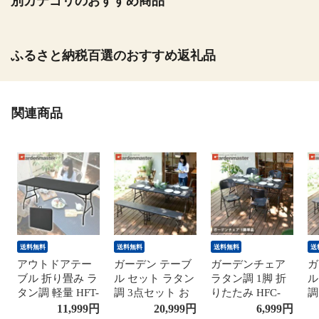
別カテゴリのおすすめ商品
ふるさと納税百選のおすすめ返礼品
関連商品
送料無料
送料無料
送料無料
送
アウトドアテー
ガーデン テーブ
ガーデンチェア
ガ
ブル 折り畳み ラ
ル セット ラタン
ラタン調 1脚 折
ル
タン調 軽量 HFT-
調 3点セット お
りたたみ HFC-
調
1876(DBR) ダー
しゃれ ガーデン
49(DBR) ダーク
し
11,999
円
20,999
円
6,999
円