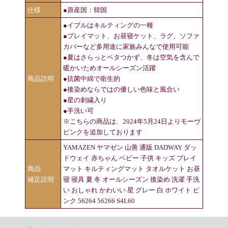
仕様
●原産国：韓国
●イブルはキルティングの一種
●プレイマット、お昼寝ケット、ラグ、ソファ
カバーなど多用途に家族みんなで使用可能
●夏はさらっとベタつかず、冬は空気を含んで
暖かいためオールシーズン活躍
商品説明
●抗菌中綿で衛生的
●後染めならではの優しい色味と風合い
●星の刺繍入り
●手洗い可
※こちらの商品は、2024年5月24日よりモーヴ
ピンクを追加しております
YAMAZEN ヤマゼン 山善 通販 DADWAY ダッ
ドウェイ 赤ちゃん ベビー 子供 キッズ プレイ
商品
マット キルティングマット タオルケット お昼
補足説明
寝 寝具 夏 冬 オールシーズン 後染め 洗濯 手洗
い おしゃれ かわいい 星 グレー 白 ホワイト ピ
ンク 56264 56266 S4L60