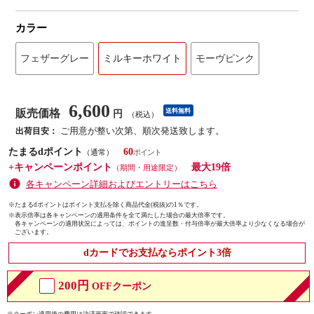
カラー
フェザーグレー
ミルキーホワイト
モーヴピンク
6,600
販売価格
送料無料
円
（税込）
ご用意が整い次第、順次発送致します。
出荷目安：
たまるdポイント
60
（通常）
+キャンペーンポイント
最大19倍
（期間・用途限定）
各キャンペーン詳細およびエントリーはこちら
※たまるdポイントはポイント支払を除く商品代金(税抜)の1％です。
※
表示倍率は各キャンペーンの適用条件を全て満たした場合の最大倍率です。
各キャンペーンの適用状況によっては、ポイントの進呈数・付与倍率が最大倍率より少なくなる場合が
ございます。
dカードでお支払ならポイント3倍
200円
OFFクーポン
※クーポン適用後の費用は決済画面で確認できます