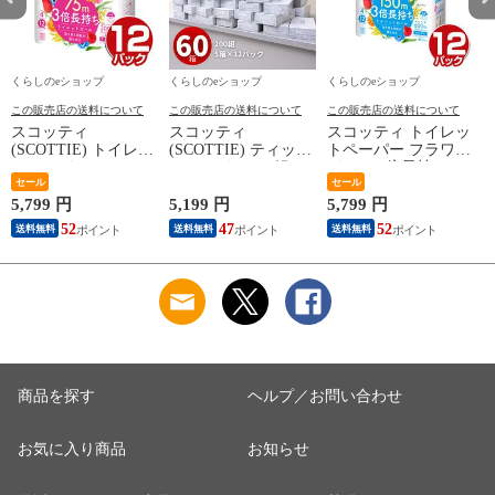
くらしのeショップ
くらしのeショップ
くらしのeショップ
この販売店の送料について
この販売店の送料について
この販売店の送料について
スコッティ
スコッティ
スコッティ トイレッ
(SCOTTIE) トイレッ
(SCOTTIE) ティッシ
トペーパー フラワー
トペーパー フラワー
ュペーパー 200組 5
パック 3倍長持ち 4
パック 3倍長持ち 4
セール
箱×12パック(60箱)
ロール (シングル) 4
セール
ロール(ダブル) 4ロー
ティシュペーパー ま
ロール×12パック(48
ネ
5,799 円
5,199 円
5,799 円
3
ル×12(48ロール) 3倍
とめ買い ケース販売
ロール) トイレット
52
47
52
送料無料
送料無料
送料無料
ロール 3倍巻 トイレ
ボックスティッシュ
ロール トイレ紙 ト
用品 日用品 最安値
日用品 最安値 ティ
イレ用品 香り付き 3
安い おすすめ 日本
ッシュ 日本製紙クレ
倍巻 日本製 国産 ま
製紙クレシア 【送料
シア 【送料無料】
とめ買い ケース販売
無料】
日本製紙クレシア
【送料無料】
商品を探す
ヘルプ／お問い合わせ
お気に入り商品
お知らせ