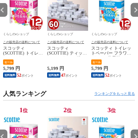
くらしのeショップ
くらしのeショップ
くらしのeショップ
この販売店の送料について
この販売店の送料について
この販売店の送料について
スコッティ
スコッティ
スコッティ トイレッ
(SCOTTIE) トイレッ
(SCOTTIE) ティッシ
トペーパー フラワー
トペーパー フラワー
ュペーパー 200組 5
パック 3倍長持ち 4
パック 3倍長持ち 4
セール
箱×12パック(60箱)
ロール (シングル) 4
セール
ロール(ダブル) 4ロー
ティシュペーパー ま
ロール×12パック(48
5,799 円
5,199 円
5,799 円
1
ル×12(48ロール) 3倍
とめ買い ケース販売
ロール) トイレット
52
47
52
送料無料
送料無料
送料無料
ロール 3倍巻 トイレ
ボックスティッシュ
ロール トイレ紙 ト
用品 日用品 最安値
日用品 最安値 ティ
イレ用品 香り付き 3
安い おすすめ 日本
ッシュ 日本製紙クレ
倍巻 日本製 国産 ま
製紙クレシア 【送料
人気ランキング
シア 【送料無料】
とめ買い ケース販売
ランキングをもっと見る
無料】
日本製紙クレシア
【送料無料】
1
2
3
位
位
位