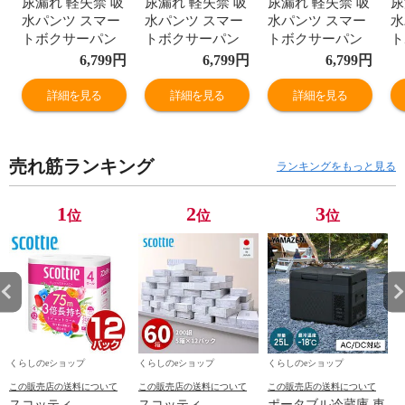
尿漏れ 軽失禁 吸
尿漏れ 軽失禁 吸
尿漏れ 軽失禁 吸
尿
水パンツ スマー
水パンツ スマー
水パンツ スマー
水
トボクサーパン
トボクサーパン
トボクサーパン
ト
ツ トラッドデザ
ツ トラッドデザ
ツ トラッドデザ
ツ
6,799
円
6,799
円
6,799
円
イン 3枚組
イン 3枚組
イン 3枚組
イ
(M/L/LL/3L)
(M/L/LL/3L)
(M/L/LL/3L)
(M
詳細を見る
詳細を見る
詳細を見る
SPMGSC-474GA
SPMGSC-474GA
SPMGSC-474GA
S
ネイビー/グリー
ネイビー/グリー
ネイビー/グリー
ネ
ン/ブラウン 失禁
ン/ブラウン 失禁
ン/ブラウン 失禁
ン
売れ筋ランキング
パンツ メンズ 紳
パンツ メンズ 紳
パンツ メンズ 紳
パ
ランキングをもっと見る
士 男性用 尿モレ
士 男性用 尿モレ
士 男性用 尿モレ
士
尿もれ プチ漏れ
尿もれ プチ漏れ
尿もれ プチ漏れ
尿
1
2
3
位
位
位
失禁対策 快適 下
失禁対策 快適 下
失禁対策 快適 下
失
着 肌着 おしゃれ
着 肌着 おしゃれ
着 肌着 おしゃれ
着
辻一 【送料無
辻一 【送料無
辻一 【送料無
辻
料】
料】
料】
料
くらしのeショップ
くらしのeショップ
くらしのeショップ
この販売店の送料について
この販売店の送料について
この販売店の送料について
スコッティ
スコッティ
ポータブル冷蔵庫 車