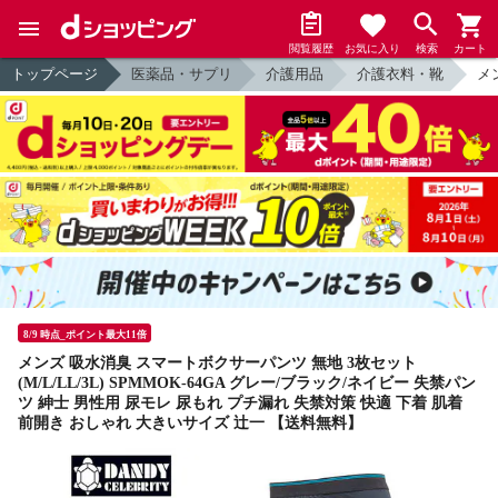
閲覧履歴
お気に入り
検索
カート
トップページ
医薬品・サプリ
介護用品
介護衣料・靴
メ
8/9 時点_ポイント最大11倍
メンズ 吸水消臭 スマートボクサーパンツ 無地 3枚セット
(M/L/LL/3L) SPMMOK-64GA グレー/ブラック/ネイビー 失禁パン
ツ 紳士 男性用 尿モレ 尿もれ プチ漏れ 失禁対策 快適 下着 肌着
前開き おしゃれ 大きいサイズ 辻一 【送料無料】