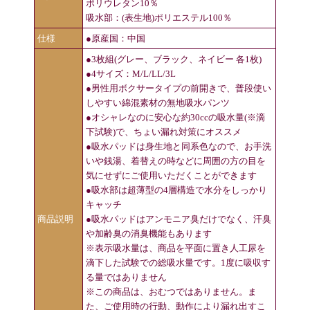
ポリウレタン10％
吸水部：(表生地)ポリエステル100％
仕様
●原産国：中国
●3枚組(グレー、ブラック、ネイビー 各1枚)
●4サイズ：M/L/LL/3L
●男性用ボクサータイプの前開きで、普段使い
しやすい綿混素材の無地吸水パンツ
●オシャレなのに安心な約30ccの吸水量(※滴
下試験)で、ちょい漏れ対策にオススメ
●吸水パッドは身生地と同系色なので、お手洗
いや銭湯、着替えの時などに周囲の方の目を
気にせずにご使用いただくことができます
●吸水部は超薄型の4層構造で水分をしっかり
キャッチ
商品説明
●吸水パッドはアンモニア臭だけでなく、汗臭
や加齢臭の消臭機能もあります
※表示吸水量は、商品を平面に置き人工尿を
滴下した試験での総吸水量です。1度に吸収す
る量ではありません
※この商品は、おむつではありません。ま
た、ご使用時の行動、動作により漏れ出すこ