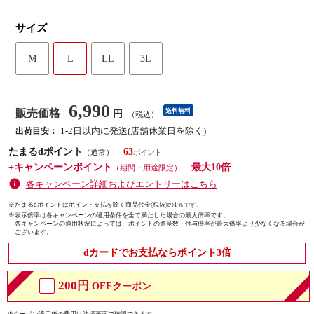
サイズ
M
L
LL
3L
6,990
販売価格
送料無料
円
（税込）
1-2日以内に発送(店舗休業日を除く)
出荷目安：
たまるdポイント
63
（通常）
+キャンペーンポイント
最大10倍
（期間・用途限定）
各キャンペーン詳細およびエントリーはこちら
※たまるdポイントはポイント支払を除く商品代金(税抜)の1％です。
※
表示倍率は各キャンペーンの適用条件を全て満たした場合の最大倍率です。
各キャンペーンの適用状況によっては、ポイントの進呈数・付与倍率が最大倍率より少なくなる場合が
ございます。
dカードでお支払ならポイント3倍
200円
OFFクーポン
※クーポン適用後の費用は決済画面で確認できます