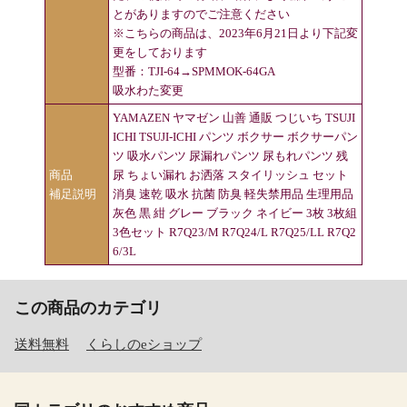
とがありますのでご注意ください
※こちらの商品は、2023年6月21日より下記変
更をしております
型番：TJI-64→SPMMOK-64GA
吸水わた変更
YAMAZEN ヤマゼン 山善 通販 つじいち TSUJI
ICHI TSUJI-ICHI パンツ ボクサー ボクサーパン
ツ 吸水パンツ 尿漏れパンツ 尿もれパンツ 残
商品
尿 ちょい漏れ お洒落 スタイリッシュ セット
補足説明
消臭 速乾 吸水 抗菌 防臭 軽失禁用品 生理用品
灰色 黒 紺 グレー ブラック ネイビー 3枚 3枚組
3色セット R7Q23/M R7Q24/L R7Q25/LL R7Q2
6/3L
この商品のカテゴリ
送料無料
くらしのeショップ