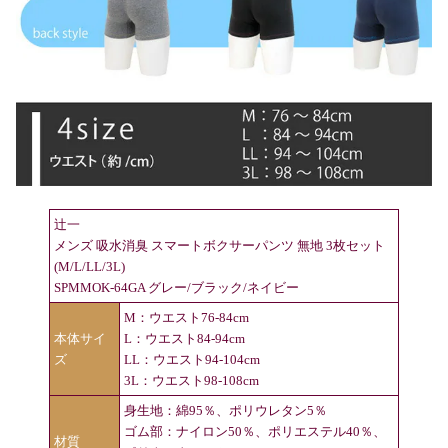
辻一
メンズ 吸水消臭 スマートボクサーパンツ 無地 3枚セット
(M/L/LL/3L)
SPMMOK-64GA グレー/ブラック/ネイビー
M：ウエスト76-84cm
本体サイ
L：ウエスト84-94cm
ズ
LL：ウエスト94-104cm
3L：ウエスト98-108cm
身生地：綿95％、ポリウレタン5％
ゴム部：ナイロン50％、ポリエステル40％、
材質