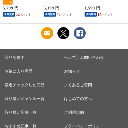
パック 3倍長持ち 4
セール
箱×12パック(60箱)
ー 飲料水 ペットボ
ロール(ダブル) 4ロー
ティシュペーパー ま
トル 2L 名水百選 尾
5,799 円
5,199 円
1,599 円
5
ル×12(48ロール) 3倍
とめ買い ケース販売
瀬 国産 箱 ケース ま
52
47
14
送料無料
送料無料
送料無料
ロール 3倍巻 トイレ
ボックスティッシュ
とめ買い ニチネン
用品 日用品 最安値
日用品 最安値 ティ
【送料無料】
安い おすすめ 日本
ッシュ 日本製紙クレ
製紙クレシア 【送料
シア 【送料無料】
無料】
商品を探す
ヘルプ／お問い合わせ
お気に入り商品
お知らせ
最近チェックした商品
よくあるご質問
取り扱いジャンル一覧
はじめての方へ
取り扱い店舗一覧
ご利用規約
おすすめ記事一覧
プライバシーポリシー