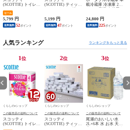
(SCOTTIE) トイレッ
(SCOTTIE) ティッシ
載冷蔵庫 冷凍庫 25L
トペーパー フラワー
ュペーパー 200組 5
AC/DC電源 車載用
パック 3倍長持ち 4
セール
箱×12パック(60箱)
冷凍冷蔵庫 -18～20
ロール(ダブル) 4ロー
ティシュペーパー ま
度 急速冷凍 コンプ
5,799 円
5,199 円
24,800 円
2
ル×12(48ロール) 3倍
とめ買い ケース販売
レッサー式 YFR-
52
47
225
送料無料
送料無料
送料無料
ロール 3倍巻 トイレ
ボックスティッシュ
AC252(B) ミニ冷蔵庫
用品 日用品 最安値
日用品 最安値 ティ
小型冷蔵庫 車中泊
安い おすすめ 日本
ッシュ 日本製紙クレ
大容量 キャンプ セ
製紙クレシア 【送料
人気ランキング
シア 【送料無料】
カンド冷蔵庫 山善
ランキングをもっと見る
無料】
YAMAZEN 【送料無
料】
1
2
3
位
位
位
くらしのeショップ
くらしのeショップ
くらしのeショップ
この販売店の送料について
この販売店の送料について
この販売店の送料について
スコッティ
スコッティ
尾瀬のおいしい水
(SCOTTIE) トイレッ
(SCOTTIE) ティッシ
2L×6本 水 お水 天然
トペーパー フラワー
ュペーパー 200組 5
水 ミネラルウォータ
(