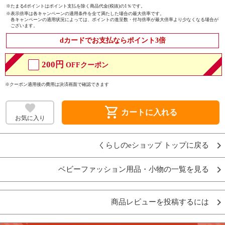
※たまるdポイントはポイント支払を除く商品代金(税抜)の1％です。
※
表示倍率は各キャンペーンの適用条件を全て満たした場合の最大倍率です。
各キャンペーンの適用状況によっては、ポイントの進呈数・付与倍率が最大倍率より少なくなる場合が
ございます。
dカードでお支払ならポイント3倍
200円
OFFクーポン
※クーポン適用後の費用は決済画面で確認できます
shopping_cart
カートに入れる
お気に入り
くらしのeショップ トップに戻る
ベビーファッション用品・小物の一覧を見る
商品レビューを投稿するには