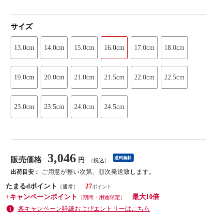
サイズ
13.0cm
14.0cm
15.0cm
16.0cm
17.0cm
18.0cm
19.0cm
20.0cm
21.0cm
21.5cm
22.0cm
22.5cm
23.0cm
23.5cm
24.0cm
24.5cm
3,046
販売価格
送料無料
円
（税込）
ご用意が整い次第、順次発送致します。
出荷目安：
たまるdポイント
27
（通常）
+キャンペーンポイント
最大10倍
（期間・用途限定）
各キャンペーン詳細およびエントリーはこちら