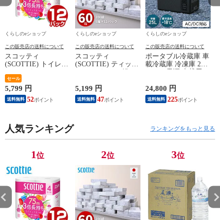
くらしのeショップ
くらしのeショップ
くらしのeショップ
この販売店の送料について
この販売店の送料について
この販売店の送料について
スコッティ
スコッティ
ポータブル冷蔵庫 車
(SCOTTIE) トイレッ
(SCOTTIE) ティッシ
載冷蔵庫 冷凍庫 25L
トペーパー フラワー
ュペーパー 200組 5
AC/DC電源 車載用
パック 3倍長持ち 4
セール
箱×12パック(60箱)
冷凍冷蔵庫 -18～20
ロール(ダブル) 4ロー
ティシュペーパー ま
度 急速冷凍 コンプ
5,799 円
5,199 円
24,800 円
2
ル×12(48ロール) 3倍
とめ買い ケース販売
レッサー式 YFR-
52
47
225
送料無料
送料無料
送料無料
ロール 3倍巻 トイレ
ボックスティッシュ
AC252(B) ミニ冷蔵庫
用品 日用品 最安値
日用品 最安値 ティ
小型冷蔵庫 車中泊
安い おすすめ 日本
ッシュ 日本製紙クレ
大容量 キャンプ セ
製紙クレシア 【送料
人気ランキング
シア 【送料無料】
カンド冷蔵庫 山善
ランキングをもっと見る
無料】
YAMAZEN 【送料無
料】
1
2
3
位
位
位