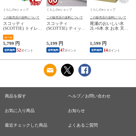
くらしのeショップ
くらしのeショップ
くらしのeショップ
この販売店の送料について
この販売店の送料について
この販売店の送料について
スコッティ
スコッティ
尾瀬のおいしい水
(SCOTTIE) トイレッ
(SCOTTIE) ティッシ
2L×6本 水 お水 天然
トペーパー フラワー
ュペーパー 200組 5
水 ミネラルウォータ
(
パック 3倍長持ち 4
セール
箱×12パック(60箱)
ー 飲料水 ペットボ
ロール(ダブル) 4ロー
ティシュペーパー ま
トル 2L 名水百選 尾
5,799 円
5,199 円
1,599 円
5
ル×12(48ロール) 3倍
とめ買い ケース販売
瀬 国産 箱 ケース ま
52
47
14
送料無料
送料無料
送料無料
ロール 3倍巻 トイレ
ボックスティッシュ
とめ買い ニチネン
用品 日用品 最安値
日用品 最安値 ティ
【送料無料】
安い おすすめ 日本
ッシュ 日本製紙クレ
製紙クレシア 【送料
シア 【送料無料】
無料】
商品を探す
ヘルプ／お問い合わせ
お気に入り商品
お知らせ
最近チェックした商品
よくあるご質問