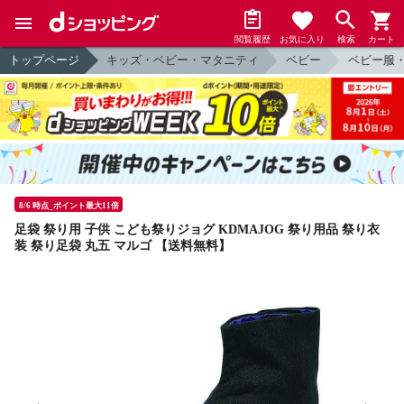
閲覧履歴
お気に入り
検索
カート
トップページ
キッズ・ベビー・マタニティ
ベビー
ベビー服
8/6 時点_ポイント最大11倍
足袋 祭り用 子供 こども祭りジョグ KDMAJOG 祭り用品 祭り衣
装 祭り足袋 丸五 マルゴ 【送料無料】