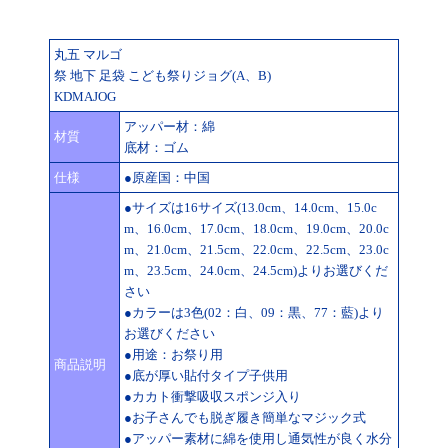
丸五 マルゴ
祭 地下 足袋 こども祭りジョグ(A、B)
KDMAJOG
アッパー材：綿
材質
底材：ゴム
仕様
●原産国：中国
●サイズは16サイズ(13.0cm、14.0cm、15.0c
m、16.0cm、17.0cm、18.0cm、19.0cm、20.0c
m、21.0cm、21.5cm、22.0cm、22.5cm、23.0c
m、23.5cm、24.0cm、24.5cm)よりお選びくだ
さい
●カラーは3色(02：白、09：黒、77：藍)より
お選びください
●用途：お祭り用
商品説明
●底が厚い貼付タイプ子供用
●カカト衝撃吸収スポンジ入り
●お子さんでも脱ぎ履き簡単なマジック式
●アッパー素材に綿を使用し通気性が良く水分