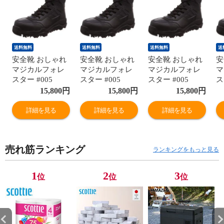
送料無料
送料無料
送料無料
送
安全靴 おしゃれ
安全靴 おしゃれ
安全靴 おしゃれ
安
マジカルフォレ
マジカルフォレ
マジカルフォレ
マ
スター #005
スター #005
スター #005
ス
MF005 09：ブラ
MF005 09：ブラ
MF005 09：ブラ
M
15,800
円
15,800
円
15,800
円
ック 作業靴 ワー
ック 作業靴 ワー
ック 作業靴 ワー
ッ
キングシューズ
キングシューズ
キングシューズ
キ
詳細を見る
詳細を見る
詳細を見る
安全シューズ セ
安全シューズ セ
安全シューズ セ
安
ーフティシュー
ーフティシュー
ーフティシュー
ー
ズ 丸五 マルゴ
ズ 丸五 マルゴ
ズ 丸五 マルゴ
ズ
売れ筋ランキング
【送料無料】
【送料無料】
【送料無料】
【
ランキングをもっと見る
1
2
3
位
位
位