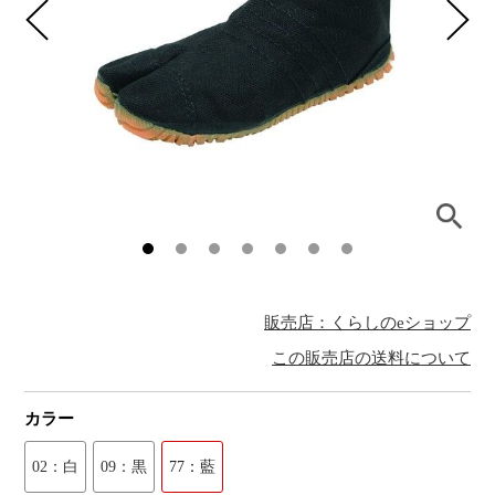
販売店：くらしのeショップ
この販売店の送料について
カラー
02：白
09：黒
77：藍