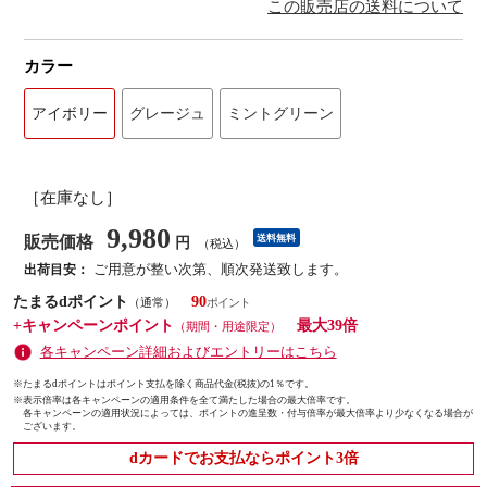
この販売店の送料について
カラー
アイボリー
グレージュ
ミントグリーン
［在庫なし］
9,980
販売価格
送料無料
円
（税込）
ご用意が整い次第、順次発送致します。
出荷目安：
たまるdポイント
90
（通常）
+キャンペーンポイント
最大39倍
（期間・用途限定）
各キャンペーン詳細およびエントリーはこちら
※たまるdポイントはポイント支払を除く商品代金(税抜)の1％です。
※
表示倍率は各キャンペーンの適用条件を全て満たした場合の最大倍率です。
各キャンペーンの適用状況によっては、ポイントの進呈数・付与倍率が最大倍率より少なくなる場合が
ございます。
dカードでお支払ならポイント3倍