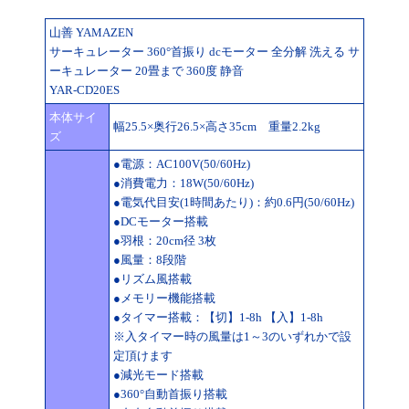
山善 YAMAZEN
サーキュレーター 360°首振り dcモーター 全分解 洗える サ
ーキュレーター 20畳まで 360度 静音
YAR-CD20ES
本体サイ
幅25.5×奥行26.5×高さ35cm 重量2.2kg
ズ
●電源：AC100V(50/60Hz)
●消費電力：18W(50/60Hz)
●電気代目安(1時間あたり)：約0.6円(50/60Hz)
●DCモーター搭載
●羽根：20cm径 3枚
●風量：8段階
●リズム風搭載
●メモリー機能搭載
●タイマー搭載：【切】1-8h 【入】1-8h
※入タイマー時の風量は1～3のいずれかで設
定頂けます
●減光モード搭載
●360°自動首振り搭載