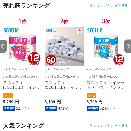
売れ筋ランキング
PDW182(W) 分解
SDX15(W) DCサ
できる RCRP-
上
ランキングをもっと見る
サーキュレータ
ーキュレーター
BZX015(C) 扇風
省
ー 扇風機 上下左
上下左右首ふり
機 衣類乾燥 山善
お
1
2
3
位
位
位
右首ふり 山善
小型 微風 おしゃ
YAMAZEN 【送
風
YAMAZEN 【送
れ 節電 省エネ
料無料】
Y
料無料】
山善 YAMAZEN
料
【送料無料】
くらしのeショップ
くらしのeショップ
くらしのeショップ
この販売店の送料について
この販売店の送料について
この販売店の送料について
スコッティ
スコッティ
スコッティ トイレッ
(SCOTTIE) トイレッ
(SCOTTIE) ティッシ
トペーパー フラワー
トペーパー フラワー
ュペーパー 200組 5
パック 3倍長持ち 4
パック 3倍長持ち 4
セール
箱×12パック(60箱)
ロール (シングル) 4
セール
ロール(ダブル) 4ロー
ティシュペーパー ま
ロール×12パック(48
5,799 円
5,199 円
5,799 円
1
ル×12(48ロール) 3倍
とめ買い ケース販売
ロール) トイレット
52
47
52
送料無料
送料無料
送料無料
ロール 3倍巻 トイレ
ボックスティッシュ
ロール トイレ紙 ト
用品 日用品 最安値
日用品 最安値 ティ
イレ用品 香り付き 3
安い おすすめ 日本
ッシュ 日本製紙クレ
倍巻 日本製 国産 ま
製紙クレシア 【送料
人気ランキング
シア 【送料無料】
とめ買い ケース販売
ランキングをもっと見る
無料】
日本製紙クレシア