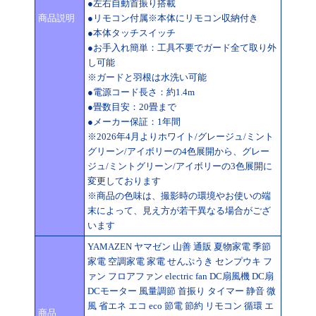
●左右自動首振り搭載
商品説明
●リモコン付属※本体にリモコン収納付き
●本体タッチスイッチ
●お手入れ簡単：工具不要でガード全て取り外
し可能
※ガードと羽根は水洗い可能
●電源コード長さ：約1.4m
●畳数目安：20畳まで
●メーカー保証：1年間
※2026年4月よりホワイト/グレージュ/ミント
グリーン/アイボリーの4色展開から、グレー
ジュ/ミントグリーン/アイボリーの3色展開に
変更しております
※商品の色味は、撮影時の環境やお使いの端
末によって、見え方が若干異なる場合がござ
います
YAMAZEN ヤマゼン 山善 通販 夏物家電 季節
家電 空調家電 家電 せんぷうき センプウキ フ
ァン フロアファン electric fan DC扇風機 DC扇
DCモーター 風量調節 首振り タイマー 静音 微
風 省エネ エコ eco 節電 節約 リモコン 循環 エ
商品