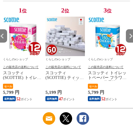
【送料無料】
1
2
3
位
位
位
くらしのeショップ
くらしのeショップ
くらしのeショップ
この販売店の送料について
この販売店の送料について
この販売店の送料について
スコッティ
スコッティ
スコッティ トイレッ
(SCOTTIE) トイレッ
(SCOTTIE) ティッシ
トペーパー フラワー
トペーパー フラワー
ュペーパー 200組 5
パック 3倍長持ち 4
パック 3倍長持ち 4
セール
箱×12パック(60箱)
ロール (シングル) 4
セール
ロール(ダブル) 4ロー
ティシュペーパー ま
ロール×12パック(48
ネ
5,799 円
5,199 円
5,799 円
3
ル×12(48ロール) 3倍
とめ買い ケース販売
ロール) トイレット
52
47
52
送料無料
送料無料
送料無料
ロール 3倍巻 トイレ
ボックスティッシュ
ロール トイレ紙 ト
用品 日用品 最安値
日用品 最安値 ティ
イレ用品 香り付き 3
安い おすすめ 日本
ッシュ 日本製紙クレ
倍巻 日本製 国産 ま
製紙クレシア 【送料
シア 【送料無料】
とめ買い ケース販売
無料】
日本製紙クレシア
【送料無料】