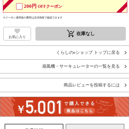
200円
OFFクーポン
※クーポン適用後の費用は決済画面で確認できます
remove_shopping_cart
在庫なし
お気に入り
くらしのeショップ トップに戻る
扇風機・サーキュレーターの一覧を見る
商品レビューを投稿するには