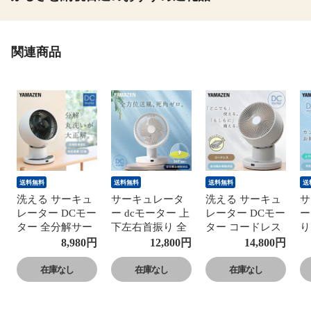
関連商品
送料無料
送料無料
送料無料
送
洗える サーキュ
サーキュレータ
洗える サーキュ
サ
レーター DCモー
ー dcモーター 上
レーター DCモー
ー
ター 全分解サー
下左右首振り 全
ター コードレス
り
キュレーター 上
方位送風 サーキ
充電式 PD対応
2
8,980
円
12,800
円
14,800
円
下左右首振り 28
ュレーター
全分解サーキュ
量
畳まで 風量10段
ZERO 全分解 洗
レーター 上下左
手
在庫なし
在庫なし
在庫なし
階 DCサーキュレ
える サーキュレ
右首振り 24畳ま
パ
ーター 静音 分解
ーター 24畳まで
で DCサーキュレ
M
できる YAR-
静音 YKAR-
ーター 静音 分解
ー