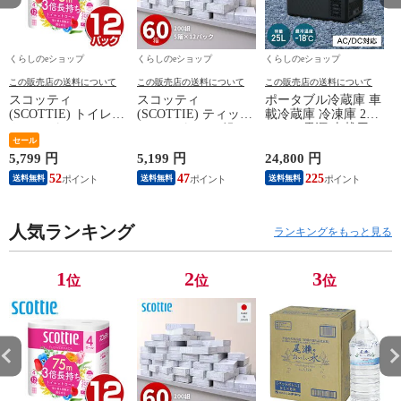
くらしのeショップ
くらしのeショップ
くらしのeショップ
この販売店の送料について
この販売店の送料について
この販売店の送料について
スコッティ
スコッティ
ポータブル冷蔵庫 車
(SCOTTIE) トイレッ
(SCOTTIE) ティッシ
載冷蔵庫 冷凍庫 25L
トペーパー フラワー
ュペーパー 200組 5
AC/DC電源 車載用
(
パック 3倍長持ち 4
セール
箱×12パック(60箱)
冷凍冷蔵庫 -18～20
ロール(ダブル) 4ロー
ティシュペーパー ま
度 急速冷凍 コンプ
5,799 円
5,199 円
24,800 円
5
ル×12(48ロール) 3倍
とめ買い ケース販売
レッサー式 YFR-
52
47
225
送料無料
送料無料
送料無料
ロール 3倍巻 トイレ
ボックスティッシュ
AC252(B) ミニ冷蔵庫
用品 日用品 最安値
日用品 最安値 ティ
小型冷蔵庫 車中泊
安い おすすめ 日本
ッシュ 日本製紙クレ
大容量 キャンプ セ
製紙クレシア 【送料
人気ランキング
シア 【送料無料】
カンド冷蔵庫 山善
ランキングをもっと見る
無料】
YAMAZEN 【送料無
料】
1
2
3
位
位
位