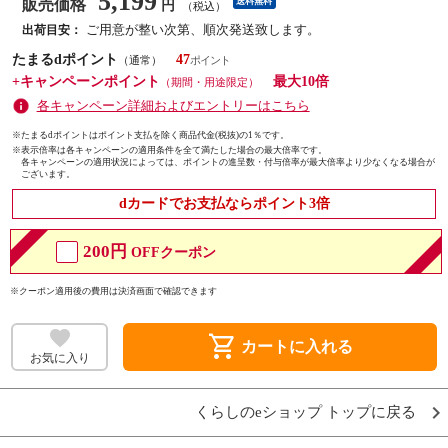
5,199
販売価格
送料無料
円
（税込）
ご用意が整い次第、順次発送致します。
出荷目安：
たまるdポイント
47
（通常）
+キャンペーンポイント
最大10倍
（期間・用途限定）
各キャンペーン詳細およびエントリーはこちら
※たまるdポイントはポイント支払を除く商品代金(税抜)の1％です。
※
表示倍率は各キャンペーンの適用条件を全て満たした場合の最大倍率です。
各キャンペーンの適用状況によっては、ポイントの進呈数・付与倍率が最大倍率より少なくなる場合が
ございます。
dカードでお支払ならポイント3倍
200円
OFFクーポン
※クーポン適用後の費用は決済画面で確認できます
shopping_cart
カートに入れる
お気に入り
くらしのeショップ トップに戻る