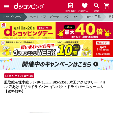
閲覧履歴
お気に入り
検索
カート
トップページ
ペット・花・ガーデニング・DIY
DIY・工具
電
8/8 時点_ポイント最大11倍
皿取錐＆埋木錐 3.5×10×10mm 58S-S3510 木工アクセサリー ドリ
ル 穴あけ ドリルドライバー インパクトドライバー スターエム
【送料無料】