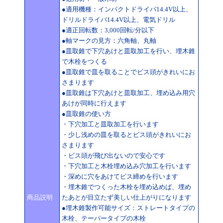
●適用機種：インパクトドライバ14.4V以上、
ドリルドライバ14.4V以上、電気ドリル
●適正回転数：3,000回転/分以下
●軸マークの見方：六角軸、丸軸
●皿取錐で下穴あけと皿取加工を行い、埋木錐
で木栓をつくる
●皿取錐で皿を取ることでビス頭がきれいにお
さまります
●皿取錐は下穴あけと皿取加工、埋め込み用穴
あけが同時に行えます
●皿取錐の使い方
・下穴加工と皿取加工を行います
・少し浅めの皿を取るとビス頭がきれいにお
さまります
・ビス頭が飛び出ないので安心です
・下穴加工と木栓埋め込み穴加工を行います
・深めに穴をあけてビス締めを行います
・埋木錐でつくった木栓を埋め込めば、埋め
商品説明
たあとが目立たず美しい仕上がりになります
●埋木錐製作可能サイズ：ストレートタイプの
木栓、テーパータイプの木栓