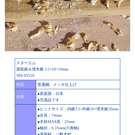
スターエム
皿取錐＆埋木錐 3.5×10×10mm
58S-S3510
材質
普通鋼、メッキ仕上げ
●原産国：日本
仕様
●完成品です
●ビットサイズ：内錐3.5×外錐10×埋木錐10mm
●全長：74mm
●木栓MAX長：25mm
●軸径：6.35mm(六角軸)
●適用材：一般木材