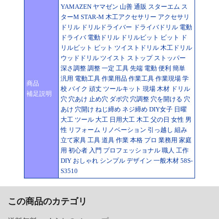
YAMAZEN ヤマゼン 山善 通販 スターエム ス
ターM STAR-M 木工アクセサリー アクセサリ
ドリル ドリルドライバー ドライバドリル 電動
ドライバ 電動ドリル ドリルビット ビット ド
リルビット ビット ツイストドリル 木工ドリル
ウッドドリル ツイスト ストップ ストッパー
深さ調整 調整 一定 工具 先端 電動 便利 簡単
汎用 電動工具 作業用品 作業工具 作業現場 学
商品
校 バイク 頑丈 ツールキット 現場 木材 ドリル
補足説明
穴 穴あけ 止め穴 ダボ穴 穴調整 穴を開ける 穴
あけ 穴開け ねじ締め ネジ締め DIY女子 日曜
大工 ツール 大工 日用大工 木工 父の日 女性 男
性 リフォーム リノベーション 引っ越し 組み
立て家具 工具 道具 作業 本格 プロ 業務用 家庭
用 初心者 入門 プロフェッショナル 職人 工作
DIY おしゃれ シンプル デザイン 一般木材 58S-
S3510
この商品のカテゴリ