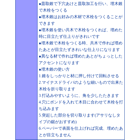
●皿取錐で下穴あけと皿取加工を行い、埋木錐
で木栓をつくる
●埋木錐はお好みの木材で木栓をつくることが
できます
●埋木錐を使い共木で木栓をつくれば、埋めた
時に目立たず仕上りがきれいです
●埋木錐で木栓をつくる時、共木で作れば埋め
たあとが目立たずきれいな仕上りになります
●異なる材で作れば埋めたあとがちょっとした
アクセントになります
●埋木錐の使い方
1.錐をしっかりと材に押し付けて回転させる
2.マイナスドライバのような細いもので出来た
木栓を折り取ります
3.打込みやすいように、角を少したたきます
4.穴にボンドを入れて木目に合わせて木栓を打
ち込みます
5.突起した部分を切り取ります(アサリなしタ
イプの鋸がおすすめ)
6.ペーパーで表面を仕上げれば完成、埋めたあ
とが目立ちません