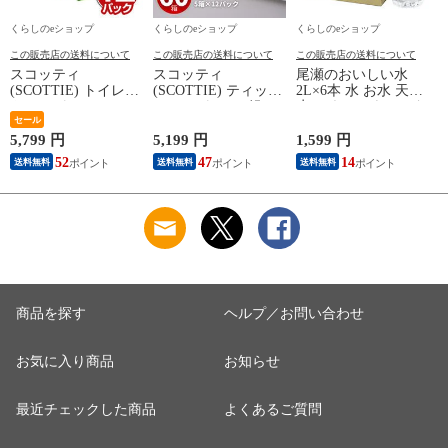
くらしのeショップ
くらしのeショップ
くらしのeショップ
この販売店の送料について
この販売店の送料について
この販売店の送料について
スコッティ
スコッティ
尾瀬のおいしい水
(SCOTTIE) トイレッ
(SCOTTIE) ティッシ
2L×6本 水 お水 天然
トペーパー フラワー
ュペーパー 200組 5
水 ミネラルウォータ
(
パック 3倍長持ち 4
セール
箱×12パック(60箱)
ー 飲料水 ペットボ
ロール(ダブル) 4ロー
ティシュペーパー ま
トル 2L 名水百選 尾
5,799 円
5,199 円
1,599 円
5
ル×12(48ロール) 3倍
とめ買い ケース販売
瀬 国産 箱 ケース ま
52
47
14
送料無料
送料無料
送料無料
ロール 3倍巻 トイレ
ボックスティッシュ
とめ買い ニチネン
用品 日用品 最安値
日用品 最安値 ティ
【送料無料】
安い おすすめ 日本
ッシュ 日本製紙クレ
製紙クレシア 【送料
シア 【送料無料】
無料】
商品を探す
ヘルプ／お問い合わせ
お気に入り商品
お知らせ
最近チェックした商品
よくあるご質問