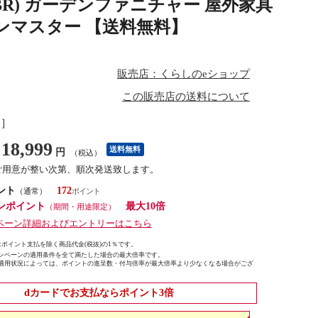
(DBR) ガーデンファニチャー 屋外家具
デンマスター 【送料無料】
販売店：くらしのeショップ
この販売店の送料について
し］
18,999
送料無料
円
（税込）
ご用意が整い次第、順次発送致します。
ント
172
（通常）
ンポイント
最大10倍
（期間・用途限定）
ペーン詳細およびエントリーはこちら
ポイント支払を除く商品代金(税抜)の1％です。
ンペーンの適用条件を全て満たした場合の最大倍率です。
適用状況によっては、ポイントの進呈数・付与倍率が最大倍率より少なくなる場合がござ
dカードでお支払ならポイント3倍