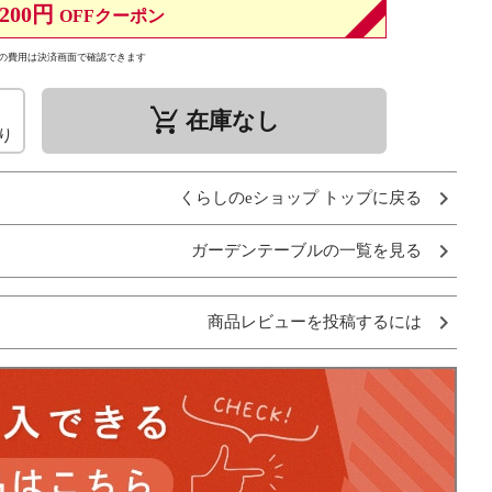
200円
OFFクーポン
の費用は決済画面で確認できます
remove_shopping_cart
在庫なし
り
くらしのeショップ トップに戻る
ガーデンテーブルの一覧を見る
商品レビューを投稿するには