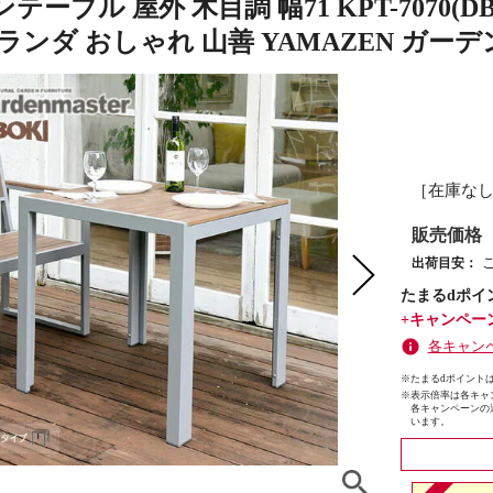
テーブル 屋外 木目調 幅71 KPT-7070
ランダ おしゃれ 山善 YAMAZEN ガー
［在庫な
販売価格
出荷目安：
たまるdポイ
+キャンペー
各キャン
※たまるdポイントは
※
表示倍率は各キャ
各キャンペーンの
います。