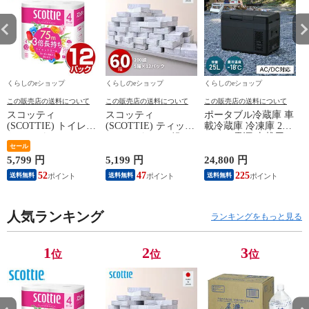
くらしのeショップ
くらしのeショップ
くらしのeショップ
この販売店の送料について
この販売店の送料について
この販売店の送料について
スコッティ
スコッティ
ポータブル冷蔵庫 車
(SCOTTIE) トイレッ
(SCOTTIE) ティッシ
載冷蔵庫 冷凍庫 25L
トペーパー フラワー
ュペーパー 200組 5
AC/DC電源 車載用
パック 3倍長持ち 4
セール
箱×12パック(60箱)
冷凍冷蔵庫 -18～20
ロール(ダブル) 4ロー
ティシュペーパー ま
度 急速冷凍 コンプ
5,799 円
5,199 円
24,800 円
2
ル×12(48ロール) 3倍
とめ買い ケース販売
レッサー式 YFR-
52
47
225
送料無料
送料無料
送料無料
ロール 3倍巻 トイレ
ボックスティッシュ
AC252(B) ミニ冷蔵庫
用品 日用品 最安値
日用品 最安値 ティ
小型冷蔵庫 車中泊
安い おすすめ 日本
ッシュ 日本製紙クレ
大容量 キャンプ セ
製紙クレシア 【送料
人気ランキング
シア 【送料無料】
カンド冷蔵庫 山善
ランキングをもっと見る
無料】
YAMAZEN 【送料無
料】
1
2
3
位
位
位