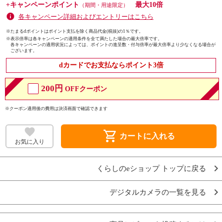
+キャンペーンポイント
最大10倍
（期間・用途限定）
各キャンペーン詳細およびエントリーはこちら
※たまるdポイントはポイント支払を除く商品代金(税抜)の1％です。
※
表示倍率は各キャンペーンの適用条件を全て満たした場合の最大倍率です。
各キャンペーンの適用状況によっては、ポイントの進呈数・付与倍率が最大倍率より少なくなる場合が
ございます。
dカードでお支払ならポイント3倍
200円
OFFクーポン
※クーポン適用後の費用は決済画面で確認できます
shopping_cart
カートに入れる
お気に入り
くらしのeショップ トップに戻る
デジタルカメラの一覧を見る