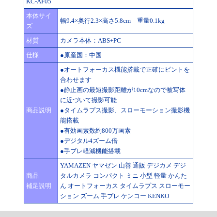
KC-AF05
本体サイ
幅9.4×奥行2.3×高さ5.8cm 重量0.1kg
ズ
材質
カメラ本体：ABS+PC
仕様
●原産国：中国
●オートフォーカス機能搭載で正確にピントを
合わせます
●静止画の最短撮影距離が10cmなので被写体
に近づいて撮影可能
商品説明
●タイムラプス撮影、スローモーション撮影機
能搭載
●有効画素数約800万画素
●デジタル4ズーム倍
●手ブレ軽減機能搭載
YAMAZEN ヤマゼン 山善 通販 デジカメ デジ
商品
タルカメラ コンパクト ミニ 小型 軽量 かんた
補足説明
ん オートフォーカス タイムラプス スローモー
ション ズーム 手ブレ ケンコー KENKO