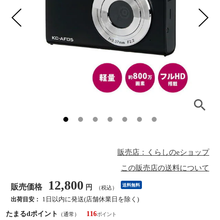
販売店：くらしのeショップ
この販売店の送料について
12,800
販売価格
送料無料
円
（税込）
1日以内に発送(店舗休業日を除く)
出荷目安：
たまるdポイント
116
（通常）