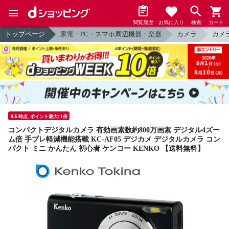
閲覧履歴
お気に入り
検索
カート
トップページ
家電・PC・スマホ周辺機器・楽器
カメラ
カメ
8/6 時点_ポイント最大11倍
コンパクトデジタルカメラ 有効画素数約800万画素 デジタル4ズー
ム倍 手ブレ軽減機能搭載 KC-AF05 デジカメ デジタルカメラ コン
パクト ミニ かんたん 初心者 ケンコー KENKO 【送料無料】