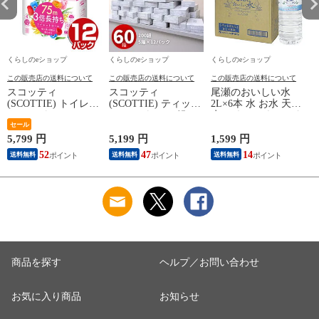
くらしのeショップ
くらしのeショップ
くらしのeショップ
この販売店の送料について
この販売店の送料について
この販売店の送料について
スコッティ
スコッティ
尾瀬のおいしい水
(SCOTTIE) トイレッ
(SCOTTIE) ティッシ
2L×6本 水 お水 天然
トペーパー フラワー
ュペーパー 200組 5
水 ミネラルウォータ
(
パック 3倍長持ち 4
セール
箱×12パック(60箱)
ー 飲料水 ペットボ
ロール(ダブル) 4ロー
ティシュペーパー ま
トル 2L 名水百選 尾
5,799 円
5,199 円
1,599 円
5
ル×12(48ロール) 3倍
とめ買い ケース販売
瀬 国産 箱 ケース ま
52
47
14
送料無料
送料無料
送料無料
ロール 3倍巻 トイレ
ボックスティッシュ
とめ買い ニチネン
用品 日用品 最安値
日用品 最安値 ティ
【送料無料】
安い おすすめ 日本
ッシュ 日本製紙クレ
製紙クレシア 【送料
シア 【送料無料】
無料】
商品を探す
ヘルプ／お問い合わせ
お気に入り商品
お知らせ