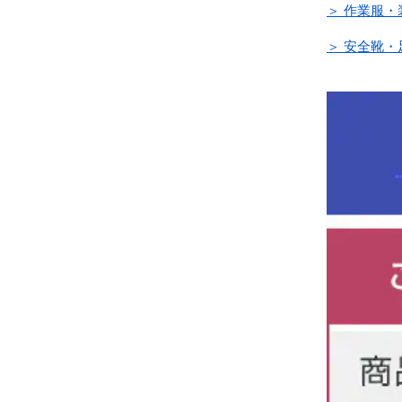
＞ 作業服・
＞ 安全靴・