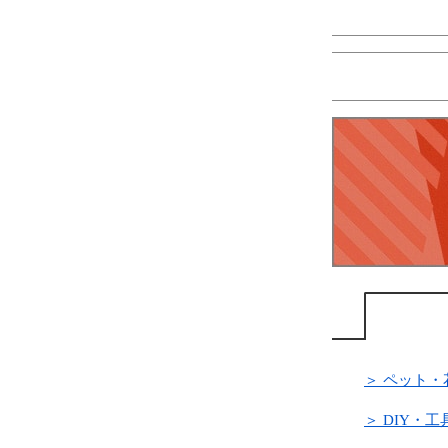
＞ ペット・
＞ DIY・工