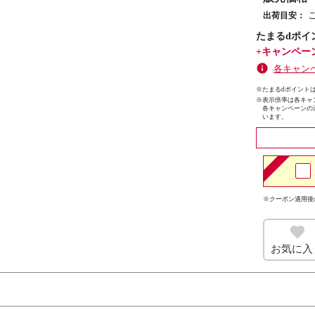
出荷目安：
たまるdポイ
+キャンペー
各キャン
※たまるdポイントは
※
表示倍率は各キャ
各キャンペーンの
います。
※クーポン適用後
お気に入