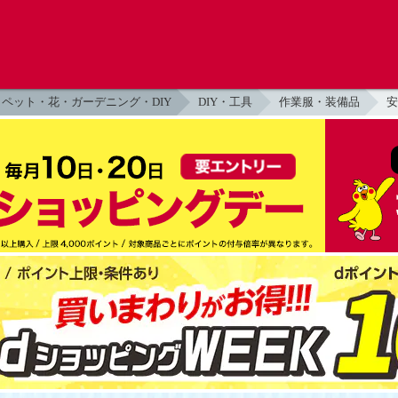
ペット・花・ガーデニング・DIY
DIY・工具
作業服・装備品
安