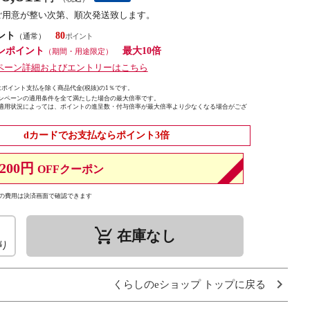
ご用意が整い次第、順次発送致します。
ント
80
（通常）
ンポイント
最大10倍
（期間・用途限定）
ペーン詳細およびエントリーはこちら
ポイント支払を除く商品代金(税抜)の1％です。
ンペーンの適用条件を全て満たした場合の最大倍率です。
適用状況によっては、ポイントの進呈数・付与倍率が最大倍率より少なくなる場合がござ
dカードでお支払ならポイント3倍
200円
OFFクーポン
の費用は決済画面で確認できます
remove_shopping_cart
在庫なし
り
くらしのeショップ トップに戻る