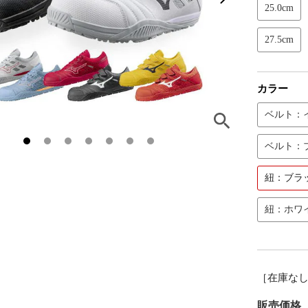
25.0cm
27.5cm
カラー
ベルト：
ベルト：
紐：ブラ
紐：ホワ
［在庫な
販売価格