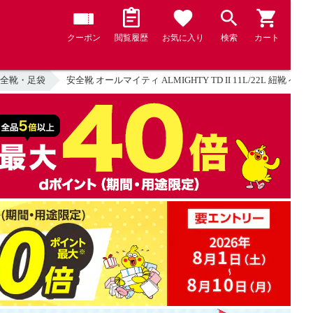
クーポン
閲覧履歴
お気に入り
検索
カート
全靴・足袋
安全靴 オールマイティ ALMIGHTY TD II 11L/22L 紐