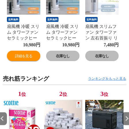
送料無料
送料無料
送料無料
扇風機 冷暖 スリ
扇風機 冷暖 スリ
扇風機 スリムフ
ム タワーファン
ム タワーファン
ァン タワーファ
セラミックヒー
セラミックヒー
ン 左右首振り リ
ター HOT ＆
ター HOT ＆
モコン式 切タイ
10,980
円
10,980
円
7,480
円
COOL AIR YA-
COOL AIR YA-
マー 静音 YSR-
ZT1000(W)/(B)
ZT1000(W)/(B)
X782(WH) 扇風
詳細を見る
在庫なし
在庫なし
ホット＆クール
ホット＆クール
機 スリム 左右自
エアー 羽根なし
エアー 羽根なし
動首振り 首ふり
人感センサー 消
人感センサー 消
省エネ 節電 省ス
売れ筋ランキング
臭 送風 温風 切
臭 送風 温風 切
ペース 山善
ランキングをもっと見る
タイマー 左右首
タイマー 左右首
YAMAZEN 【送
振り 山善
振り 山善
料無料】
1
2
3
位
位
位
YAMAZEN 【送
YAMAZEN 【送
料無料】
料無料】