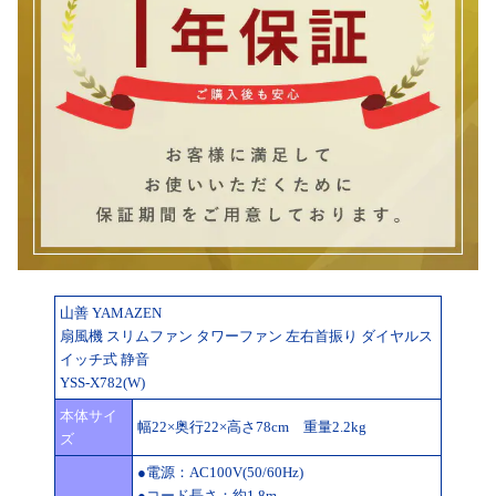
山善 YAMAZEN
扇風機 スリムファン タワーファン 左右首振り ダイヤルス
イッチ式 静音
YSS-X782(W)
本体サイ
幅22×奥行22×高さ78cm 重量2.2kg
ズ
●電源：AC100V(50/60Hz)
●コード長さ：約1.8m