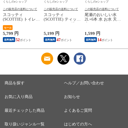
くらしのeショップ
くらしのeショップ
くらしのeショップ
この販売店の送料について
この販売店の送料について
この販売店の送料について
スコッティ
スコッティ
尾瀬のおいしい水
(SCOTTIE) トイレッ
(SCOTTIE) ティッシ
2L×6本 水 お水 天然
トペーパー フラワー
ュペーパー 200組 5
水 ミネラルウォータ
(
パック 3倍長持ち 4
セール
箱×12パック(60箱)
ー 飲料水 ペットボ
ロール(ダブル) 4ロー
ティシュペーパー ま
トル 2L 名水百選 尾
5,799 円
5,199 円
1,599 円
5
ル×12(48ロール) 3倍
とめ買い ケース販売
瀬 国産 箱 ケース ま
52
47
14
送料無料
送料無料
送料無料
ロール 3倍巻 トイレ
ボックスティッシュ
とめ買い ニチネン
用品 日用品 最安値
日用品 最安値 ティ
【送料無料】
安い おすすめ 日本
ッシュ 日本製紙クレ
製紙クレシア 【送料
シア 【送料無料】
無料】
商品を探す
ヘルプ／お問い合わせ
お気に入り商品
お知らせ
最近チェックした商品
よくあるご質問
取り扱いジャンル一覧
はじめての方へ