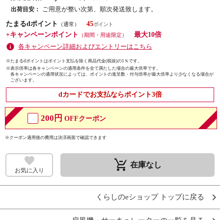
ご用意が整い次第、順次発送致します。
出荷目安：
たまるdポイント
45
（通常）
+キャンペーンポイント
最大10倍
（期間・用途限定）
各キャンペーン詳細およびエントリーはこちら
※たまるdポイントはポイント支払を除く商品代金(税抜)の1％です。
※
表示倍率は各キャンペーンの適用条件を全て満たした場合の最大倍率です。
各キャンペーンの適用状況によっては、ポイントの進呈数・付与倍率が最大倍率より少なくなる場合が
ございます。
dカードでお支払ならポイント3倍
200円
OFFクーポン
※クーポン適用後の費用は決済画面で確認できます
remove_shopping_cart
在庫なし
お気に入り
くらしのeショップ トップに戻る