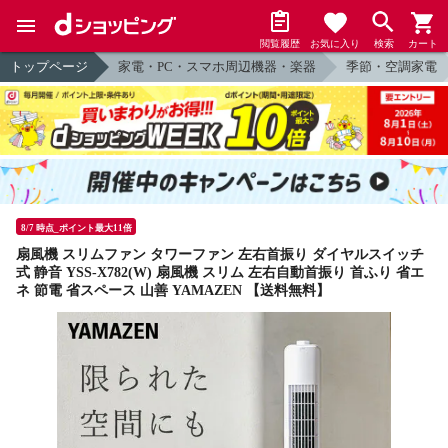
閲覧履歴
お気に入り
検索
カート
トップページ
家電・PC・スマホ周辺機器・楽器
季節・空調家電
8/7 時点_ポイント最大11倍
扇風機 スリムファン タワーファン 左右首振り ダイヤルスイッチ
式 静音 YSS-X782(W) 扇風機 スリム 左右自動首振り 首ふり 省エ
ネ 節電 省スペース 山善 YAMAZEN 【送料無料】