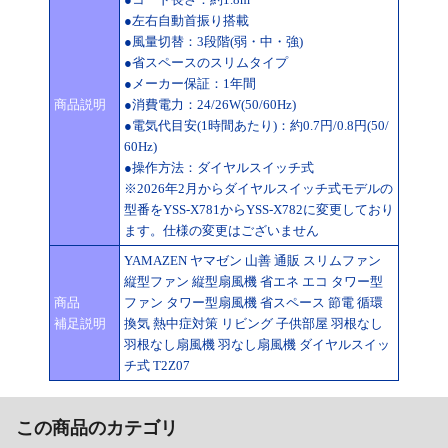
●左右自動首振り搭載
●風量切替：3段階(弱・中・強)
●省スペースのスリムタイプ
●メーカー保証：1年間
商品説明
●消費電力：24/26W(50/60Hz)
●電気代目安(1時間あたり)：約0.7円/0.8円(50/
60Hz)
●操作方法：ダイヤルスイッチ式
※2026年2月からダイヤルスイッチ式モデルの
型番をYSS-X781からYSS-X782に変更しており
ます。仕様の変更はございません
YAMAZEN ヤマゼン 山善 通販 スリムファン
縦型ファン 縦型扇風機 省エネ エコ タワー型
商品
ファン タワー型扇風機 省スペース 節電 循環
補足説明
換気 熱中症対策 リビング 子供部屋 羽根なし
羽根なし扇風機 羽なし扇風機 ダイヤルスイッ
チ式 T2Z07
この商品のカテゴリ