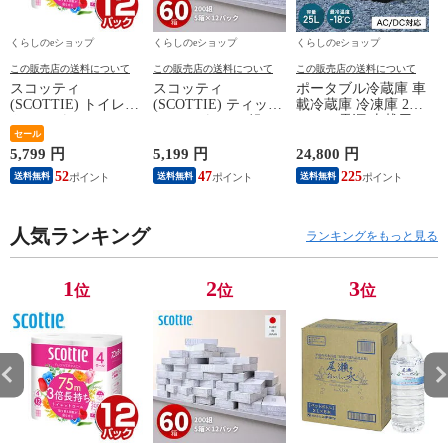
くらしのeショップ
くらしのeショップ
くらしのeショップ
この販売店の送料について
この販売店の送料について
この販売店の送料について
スコッティ
スコッティ
ポータブル冷蔵庫 車
(SCOTTIE) トイレッ
(SCOTTIE) ティッシ
載冷蔵庫 冷凍庫 25L
トペーパー フラワー
ュペーパー 200組 5
AC/DC電源 車載用
(
パック 3倍長持ち 4
セール
箱×12パック(60箱)
冷凍冷蔵庫 -18～20
ロール(ダブル) 4ロー
ティシュペーパー ま
度 急速冷凍 コンプ
5,799 円
5,199 円
24,800 円
5
ル×12(48ロール) 3倍
とめ買い ケース販売
レッサー式 YFR-
52
47
225
送料無料
送料無料
送料無料
ロール 3倍巻 トイレ
ボックスティッシュ
AC252(B) ミニ冷蔵庫
用品 日用品 最安値
日用品 最安値 ティ
小型冷蔵庫 車中泊
安い おすすめ 日本
ッシュ 日本製紙クレ
大容量 キャンプ セ
製紙クレシア 【送料
人気ランキング
シア 【送料無料】
カンド冷蔵庫 山善
ランキングをもっと見る
無料】
YAMAZEN 【送料無
料】
1
2
3
位
位
位