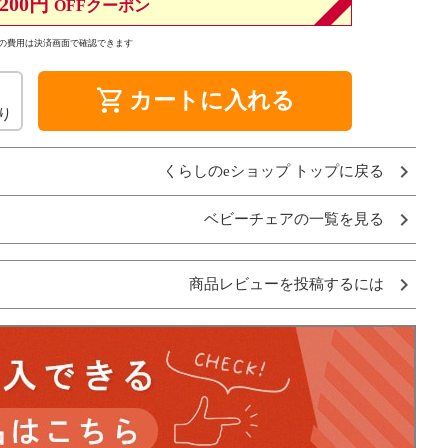
200円
OFFクーポン
の費用は決済画面で確認できます
shopping_cart
カートに入れる
り
くらしのeショップ トップに戻る
ベビーチェアの一覧を見る
商品レビューを投稿するには