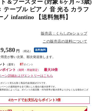
＆ブースター (対象 6ヶ月～3歳)
テーブル ピアノ 音 光る カラフ
infantino 【送料無料】
販売店：くらしのeショップ
この販売店の送料について
9,580
送料無料
円
（税込）
ご用意が整い次第、順次発送致します。
ント
87
（通常）
ンポイント
最大10倍
（期間・用途限定）
ペーン詳細およびエントリーはこちら
ポイント支払を除く商品代金(税抜)の1％です。
ンペーンの適用条件を全て満たした場合の最大倍率です。
適用状況によっては、ポイントの進呈数・付与倍率が最大倍率より少なくなる場合がござ
dカードでお支払ならポイント3倍