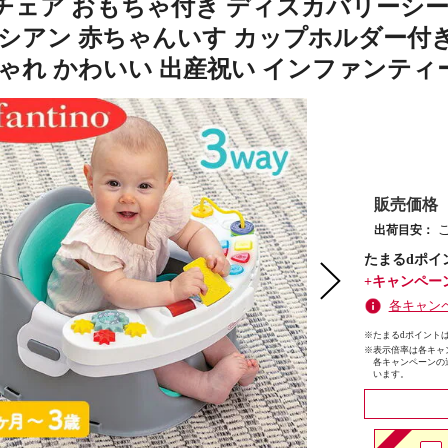
チェア おもちゃ付き ディスカバリーシート
/シアン 赤ちゃんいす カップホルダー付き 
ゃれ かわいい 出産祝い インファンティーノ 
販売価格
出荷目安：
たまるdポイ
+キャンペー
各キャン
※たまるdポイントは
※
表示倍率は各キャ
各キャンペーンの
います。