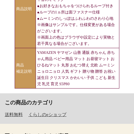
●お好きなおもちゃをつけられるループ付き
商品説明
●ループの1ヵ所は面ファスナー仕様
●ムーミンのしっぽはふわふわのさわり心地
※画像はサンプルです。仕様変更がある場合
がございます。
※画面上の色はブラウザや設定により実物と
若干異なる場合がございます。
YAMAZEN ヤマゼン 山善 通販 赤ちゃん 赤ち
ゃん用品 ベビー用品 マット お昼寝マット お
商品
ひるねマット 丸形 おむつ替え 北欧 ムーミン
補足説明
ニョロニョロ 人気 ギフト 贈り物 贈答 お祝い
誕生日 クリスマス かわいい 子供 こども 新生
児 乳児 育児 S5P80
この商品のカテゴリ
送料無料
くらしのeショップ