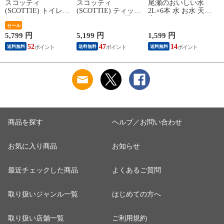
スコッティ
スコッティ
尾瀬のおいしい水
(SCOTTIE) トイレッ
(SCOTTIE) ティッシ
2L×6本 水 お水 天然
トペーパー フラワー
ュペーパー 200組 5
水 ミネラルウォータ
(
パック 3倍長持ち 4
セール
箱×12パック(60箱)
ー 飲料水 ペットボ
ロール(ダブル) 4ロー
ティシュペーパー ま
トル 2L 名水百選 尾
5,799 円
5,199 円
1,599 円
5
ル×12(48ロール) 3倍
とめ買い ケース販売
瀬 国産 箱 ケース ま
52
47
14
送料無料
送料無料
送料無料
ロール 3倍巻 トイレ
ボックスティッシュ
とめ買い ニチネン
用品 日用品 最安値
日用品 最安値 ティ
【送料無料】
安い おすすめ 日本
ッシュ 日本製紙クレ
製紙クレシア 【送料
シア 【送料無料】
無料】
商品を探す
ヘルプ／お問い合わせ
お気に入り商品
お知らせ
最近チェックした商品
よくあるご質問
取り扱いジャンル一覧
はじめての方へ
取り扱い店舗一覧
ご利用規約