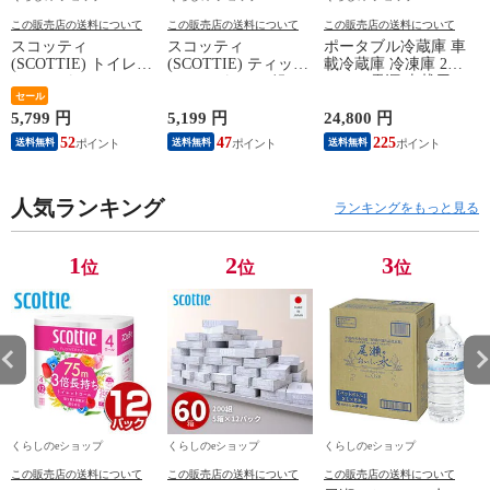
この販売店の送料について
この販売店の送料について
この販売店の送料について
スコッティ
スコッティ
ポータブル冷蔵庫 車
(SCOTTIE) トイレッ
(SCOTTIE) ティッシ
載冷蔵庫 冷凍庫 25L
トペーパー フラワー
ュペーパー 200組 5
AC/DC電源 車載用
パック 3倍長持ち 4
セール
箱×12パック(60箱)
冷凍冷蔵庫 -18～20
ロール(ダブル) 4ロー
ティシュペーパー ま
度 急速冷凍 コンプ
5,799 円
5,199 円
24,800 円
2
ル×12(48ロール) 3倍
とめ買い ケース販売
レッサー式 YFR-
52
47
225
送料無料
送料無料
送料無料
ロール 3倍巻 トイレ
ボックスティッシュ
AC252(B) ミニ冷蔵庫
用品 日用品 最安値
日用品 最安値 ティ
小型冷蔵庫 車中泊
安い おすすめ 日本
ッシュ 日本製紙クレ
大容量 キャンプ セ
製紙クレシア 【送料
人気ランキング
シア 【送料無料】
カンド冷蔵庫 山善
ランキングをもっと見る
無料】
YAMAZEN 【送料無
料】
1
2
3
位
位
位
くらしのeショップ
くらしのeショップ
くらしのeショップ
この販売店の送料について
この販売店の送料について
この販売店の送料について