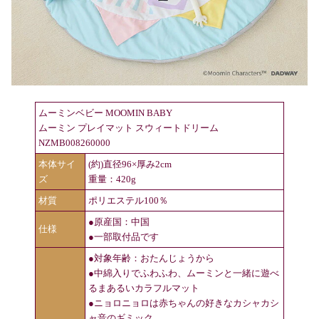
ムーミンベビー MOOMIN BABY
ムーミン プレイマット スウィートドリーム
NZMB008260000
本体サイ
(約)直径96×厚み2cm
ズ
重量：420g
材質
ポリエステル100％
●原産国：中国
仕様
●一部取付品です
●対象年齢：おたんじょうから
●中綿入りでふわふわ、ムーミンと一緒に遊べ
るまあるいカラフルマット
●ニョロニョロは赤ちゃんの好きなカシャカシ
ャ音のギミック