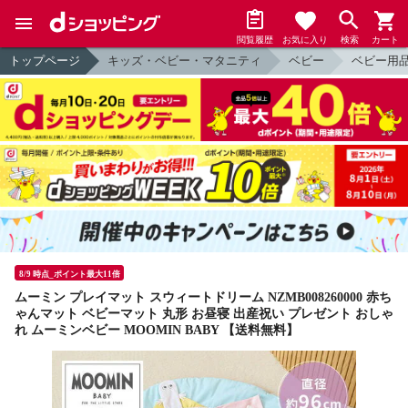
閲覧履歴
お気に入り
検索
カート
トップページ
キッズ・ベビー・マタニティ
ベビー
ベビー用
8/9 時点_ポイント最大11倍
ムーミン プレイマット スウィートドリーム NZMB008260000 赤ち
ゃんマット ベビーマット 丸形 お昼寝 出産祝い プレゼント おしゃ
れ ムーミンベビー MOOMIN BABY 【送料無料】