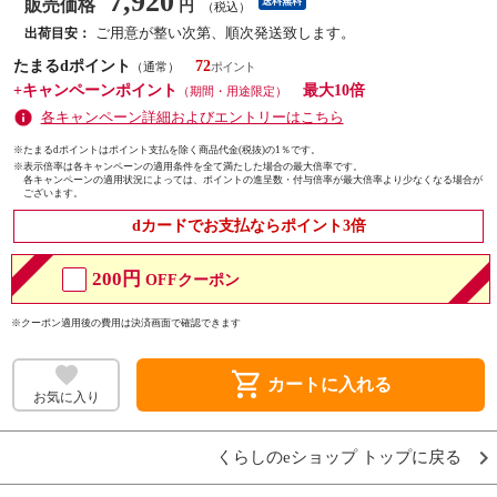
7,920
販売価格
送料無料
円
（税込）
ご用意が整い次第、順次発送致します。
出荷目安：
たまるdポイント
72
（通常）
+キャンペーンポイント
最大10倍
（期間・用途限定）
各キャンペーン詳細およびエントリーはこちら
※たまるdポイントはポイント支払を除く商品代金(税抜)の1％です。
※
表示倍率は各キャンペーンの適用条件を全て満たした場合の最大倍率です。
各キャンペーンの適用状況によっては、ポイントの進呈数・付与倍率が最大倍率より少なくなる場合が
ございます。
dカードでお支払ならポイント3倍
200円
OFFクーポン
※クーポン適用後の費用は決済画面で確認できます
shopping_cart
カートに入れる
お気に入り
くらしのeショップ トップに戻る