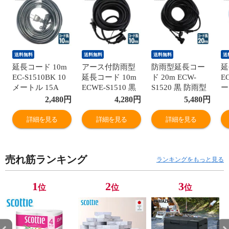
送料無料
送料無料
送料無料
送
延長コード 10m
アース付防雨型
防雨型延長コー
延
EC-S1510BK 10
延長コード 10m
ド 20m ECW-
E
メートル 15A
ECWE-S1510 黒
S1520 黒 防雨型
ー
VCT1.25×2 山善
アース付防雨型
電源コード 20メ
メ
2,480
円
4,280
円
5,480
円
YAMAZEN 【送
電源コード 10メ
ートル 15A
V
料無料】
ートル 15A
VCT1.25×2 山善
Y
詳細を見る
詳細を見る
詳細を見る
VCT1.25×3 山善
YAMAZEN 【送
料
YAMAZEN 【送
料無料】
料無料】
売れ筋ランキング
ランキングをもっと見る
1
2
3
位
位
位