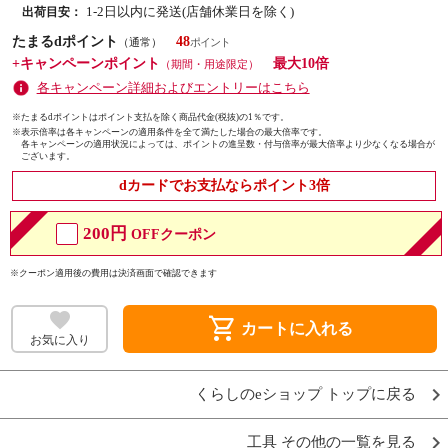
1-2日以内に発送(店舗休業日を除く)
出荷目安：
たまるdポイント
48
（通常）
+キャンペーンポイント
最大10倍
（期間・用途限定）
各キャンペーン詳細およびエントリーはこちら
※たまるdポイントはポイント支払を除く商品代金(税抜)の1％です。
※
表示倍率は各キャンペーンの適用条件を全て満たした場合の最大倍率です。
各キャンペーンの適用状況によっては、ポイントの進呈数・付与倍率が最大倍率より少なくなる場合が
ございます。
dカードでお支払ならポイント3倍
200円
OFFクーポン
※クーポン適用後の費用は決済画面で確認できます
shopping_cart
カートに入れる
お気に入り
くらしのeショップ トップに戻る
工具 その他の一覧を見る