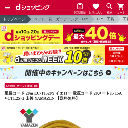
閲覧履歴
お気に入り
検索
カート
トップページ
ペット・花・ガーデニング・DIY
DIY・工具
工
8/9 時点_ポイント最大11倍
延長コード 20m EC-T1520Y イエロー 電源コード 20メートル 15A
VCT1.25×2 山善 YAMAZEN 【送料無料】