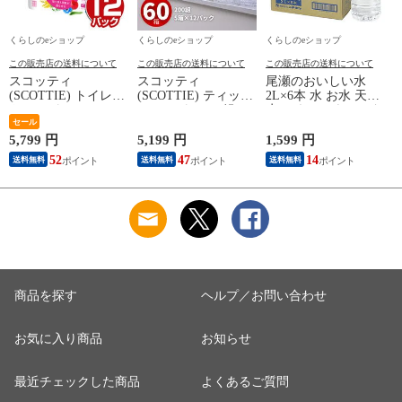
くらしのeショップ
くらしのeショップ
くらしのeショップ
この販売店の送料について
この販売店の送料について
この販売店の送料について
スコッティ
スコッティ
尾瀬のおいしい水
(SCOTTIE) トイレッ
(SCOTTIE) ティッシ
2L×6本 水 お水 天然
トペーパー フラワー
ュペーパー 200組 5
水 ミネラルウォータ
パック 3倍長持ち 4
セール
箱×12パック(60箱)
ー 飲料水 ペットボ
ロール(ダブル) 4ロー
ティシュペーパー ま
トル 2L 名水百選 尾
ネ
5,799 円
5,199 円
1,599 円
3
ル×12(48ロール) 3倍
とめ買い ケース販売
瀬 国産 箱 ケース ま
52
47
14
送料無料
送料無料
送料無料
ロール 3倍巻 トイレ
ボックスティッシュ
とめ買い ニチネン
用品 日用品 最安値
日用品 最安値 ティ
【送料無料】
安い おすすめ 日本
ッシュ 日本製紙クレ
製紙クレシア 【送料
シア 【送料無料】
無料】
商品を探す
ヘルプ／お問い合わせ
お気に入り商品
お知らせ
最近チェックした商品
よくあるご質問