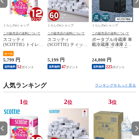
くらしのeショップ
くらしのeショップ
くらしのeショップ
この販売店の送料について
この販売店の送料について
この販売店の送料について
スコッティ
スコッティ
ポータブル冷蔵庫 車
(SCOTTIE) トイレッ
(SCOTTIE) ティッシ
載冷蔵庫 冷凍庫 25L
トペーパー フラワー
ュペーパー 200組 5
AC/DC電源 車載用
パック 3倍長持ち 4
セール
箱×12パック(60箱)
冷凍冷蔵庫 -18～20
ロール(ダブル) 4ロー
ティシュペーパー ま
度 急速冷凍 コンプ
5,799 円
5,199 円
24,800 円
2
ル×12(48ロール) 3倍
とめ買い ケース販売
レッサー式 YFR-
52
47
225
送料無料
送料無料
送料無料
ロール 3倍巻 トイレ
ボックスティッシュ
AC252(B) ミニ冷蔵庫
用品 日用品 最安値
日用品 最安値 ティ
小型冷蔵庫 車中泊
安い おすすめ 日本
ッシュ 日本製紙クレ
大容量 キャンプ セ
製紙クレシア 【送料
人気ランキング
シア 【送料無料】
カンド冷蔵庫 山善
ランキングをもっと見る
無料】
YAMAZEN 【送料無
料】
1
2
3
位
位
位