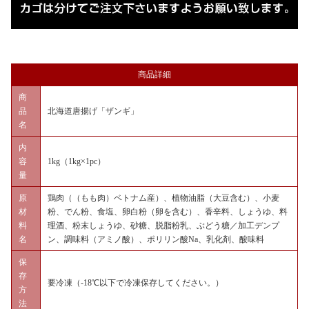
商品詳細
商
品
北海道唐揚げ「ザンギ」
名
内
容
1kg（1kg×1pc）
量
原
鶏肉（（もも肉）ベトナム産）、植物油脂（大豆含む）、小麦
材
粉、でん粉、食塩、卵白粉（卵を含む）、香辛料、しょうゆ、料
料
理酒、粉末しょうゆ、砂糖、脱脂粉乳、ぶどう糖／加工デンプ
名
ン、調味料（アミノ酸）、ポリリン酸Na、乳化剤、酸味料
保
存
要冷凍（-18℃以下で冷凍保存してください。）
方
法