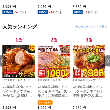
ンギ.1kg】 まとめ買
ス.豚丼の具12食+1食
スイーツ. 【S02】
い で大幅割引 冷凍
合計13食セット.詰め
【S】 映えスイーツ
5,998 円
7,980 円
3,580 円
5
唐揚げ レンジ カラ
合わせ 時短 手軽 お
アイスクリーム デコ
55
73
33
送料込み
送料込み
送料込み
アゲ 冷凍 送料無料
取り寄せグルメ 訳あ
レーション 詰め合わ
セット 冷凍からあげ
り ポイント消化 受
せ おしゃれスイーツ
業務用 食品 詰め合
験 単身赴任 冷凍食
ギフト かわいいスイ
わせ 訳あり 【F1】
人気ランキング
品 冷凍 おかず 冷食
ーツ 贈り物 送料無
ランキングをもっと見る
お惣菜 業務用【FA】
料 お取り寄せスイー
【FA7】
ツ パフェ 誕生日 内
祝い
1
2
3
位
位
位
北海道産直グルメ ぼーの
北海道産直グルメ ぼーの
北海道産直グルメ ぼーの
この販売店の送料について
この販売店の送料について
この販売店の送料について
【クーポンで半額】
おつまみ するめ ス
【クーポンで半額】
から揚げ 唐揚げ か
ルメ【北海道製造 無
豚丼 豚丼の具 北海
らあげ 【北海道 .ザ
添加.朝獲りするめ
道帯広名物 本ロー
ンギ.1kg】 まとめ買
80g.】 国産 無塩 あ
タイムセール
ス.豚丼の具12食+1食
い で大幅割引 冷凍
たりめ するめそうめ
合計13食セット.詰め
5,998 円
1,000 円
7,980 円
1