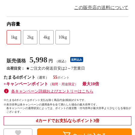
この販売店の送料について
内容量
1kg
2kg
4kg
10kg
5,998
販売価格
送料込み
円
（税込）
★ご注文の発送目安は2～7営業日
出荷目安：
たまるdポイント
55
（通常）
+キャンペーンポイント
最大10倍
（期間・用途限定）
各キャンペーン詳細およびエントリーはこちら
※たまるdポイントはポイント支払を除く商品代金(税抜)の1％です。
※
表示倍率は各キャンペーンの適用条件を全て満たした場合の最大倍率です。
各キャンペーンの適用状況によっては、ポイントの進呈数・付与倍率が最大倍率より少なくなる場合が
ございます。
dカードでお支払ならポイント3倍