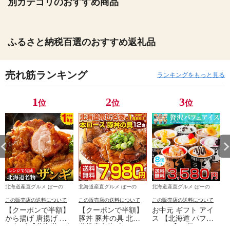
別カテゴリのおすすめ商品
ふるさと納税百選のおすすめ返礼品
売れ筋ランキング
ランキングをもっと見る
1
2
3
位
位
位
北海道産直グルメ ぼーの
北海道産直グルメ ぼーの
北海道産直グルメ ぼーの
この販売店の送料について
この販売店の送料について
この販売店の送料について
【クーポンで半額】
【クーポンで半額】
お中元 ギフト アイ
から揚げ 唐揚げ か
豚丼 豚丼の具 北海
ス 【北海道 パフェ
らあげ 【北海道 .ザ
道帯広名物 本ロー
アイス】.8個セット