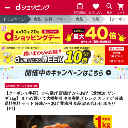
閲覧履歴
お気に入り
検索
カート
トップページ
食品・飲料・グルメ
食品
惣菜
【クーポンで
8/9 時点_ポイント最大11倍
【クーポンで半額】 から揚げ 唐揚げ からあげ 【北海道 .ザン
ギ.1kg】 まとめ買い で大幅割引 冷凍唐揚げ レンジ カラアゲ 冷凍
送料無料 セット 冷凍からあげ 業務用 食品 詰め合わせ 訳あり
【F1】