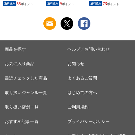
唐揚げ レンジ カラ
ん 訳あり 珍味 スル
合わせ 時短 手軽 お
55
9
73
送料込み
送料込み
送料込み
アゲ 冷凍 送料無料
メイカ するめいか
取り寄せグルメ 訳あ
セット 冷凍からあげ
食品 業務用 ポイン
り ポイント消化 受
業務用 食品 詰め合
ト消化 【A】
験 単身赴任 冷凍食
わせ 訳あり 【F1】
品 冷凍 おかず 冷食
お惣菜 業務用【FA】
【FA7】
商品を探す
ヘルプ／お問い合わせ
お気に入り商品
お知らせ
最近チェックした商品
よくあるご質問
取り扱いジャンル一覧
はじめての方へ
取り扱い店舗一覧
ご利用規約
おすすめ記事一覧
プライバシーポリシー