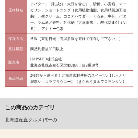
アバター）（乳成分・大豆を含む）、砂糖、小麦粉、マー
原材料名
ガリン、ショートニング（食用植物油脂、食用精製加工油
脂）、生クリーム、ココアパウダー、くるみ、牛乳、バタ
ー、ラム酒／香料、乳化剤（大豆由来）、酸化防止剤（Ｖ.
Ｅ）、アナトー色素
保存方法
常温（直射日光、高温多湿を避けて保存して下さい。）
賞味期限
商品到着後30日以上
HAPSEED株式会社
販売者
北海道札幌市白石区北郷2条8丁目2番19号
2種類から選べる！北海道素材使用のスイーツ♪【しっとり
商品詳細
濃厚ショコラブラウニー】【きらめく黄金フロランタン】
この商品のカテゴリ
北海道産直グルメ ぼーの