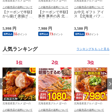
北海道産直グルメ ぼーの
北海道産直グルメ ぼーの
北海道産直グルメ ぼーの
この販売店の送料について
この販売店の送料について
この販売店の送料について
【クーポンで半額】
【クーポンで半額】
お中元 ギフト アイ
から揚げ 唐揚げ か
豚丼 豚丼の具 北海
ス 【北海道 パフェ
らあげ 【北海道 .ザ
道帯広名物 本ロー
アイス】.8個セット
ンギ.1kg】 まとめ買
ス.豚丼の具12食+1食
スイーツ. 【S02】
い で大幅割引 冷凍
合計13食セット.詰め
【S】 映えスイーツ
5,998 円
7,980 円
3,580 円
5
唐揚げ レンジ カラ
合わせ 時短 手軽 お
アイスクリーム デコ
55
73
33
送料込み
送料込み
送料込み
アゲ 冷凍 送料無料
取り寄せグルメ 訳あ
レーション 詰め合わ
セット 冷凍からあげ
り ポイント消化 受
せ おしゃれスイーツ
業務用 食品 詰め合
験 単身赴任 冷凍食
ギフト かわいいスイ
わせ 訳あり 【F1】
人気ランキング
品 冷凍 おかず 冷食
ーツ 贈り物 送料無
ランキングをもっと見る
お惣菜 業務用【FA】
料 お取り寄せスイー
【FA7】
ツ パフェ 誕生日 内
祝い
1
2
3
位
位
位
北海道産直グルメ ぼーの
北海道産直グルメ ぼーの
北海道産直グルメ ぼーの
この販売店の送料について
この販売店の送料について
この販売店の送料について