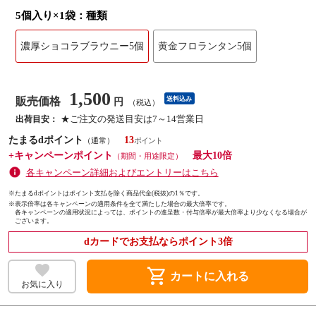
5個入り×1袋：種類
濃厚ショコラブラウニー5個
黄金フロランタン5個
1,500
販売価格
送料込み
円
（税込）
★ご注文の発送目安は7～14営業日
出荷目安：
たまるdポイント
13
（通常）
+キャンペーンポイント
最大10倍
（期間・用途限定）
各キャンペーン詳細およびエントリーはこちら
※たまるdポイントはポイント支払を除く商品代金(税抜)の1％です。
※
表示倍率は各キャンペーンの適用条件を全て満たした場合の最大倍率です。
各キャンペーンの適用状況によっては、ポイントの進呈数・付与倍率が最大倍率より少なくなる場合が
ございます。
dカードでお支払ならポイント3倍
shopping_cart
カートに入れる
お気に入り