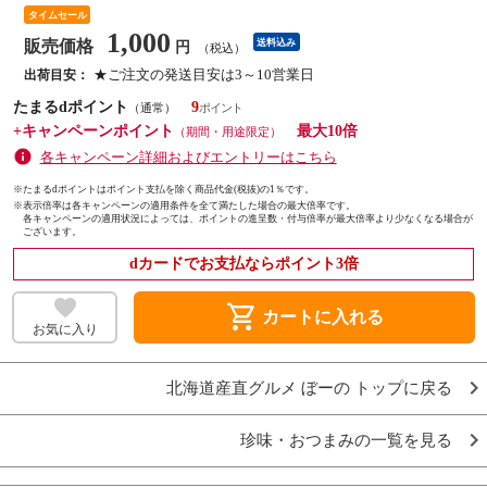
タイムセール
1,000
販売価格
送料込み
円
（税込）
★ご注文の発送目安は3～10営業日
出荷目安：
たまるdポイント
9
（通常）
+キャンペーンポイント
最大10倍
（期間・用途限定）
各キャンペーン詳細およびエントリーはこちら
※たまるdポイントはポイント支払を除く商品代金(税抜)の1％です。
※
表示倍率は各キャンペーンの適用条件を全て満たした場合の最大倍率です。
各キャンペーンの適用状況によっては、ポイントの進呈数・付与倍率が最大倍率より少なくなる場合が
ございます。
dカードでお支払ならポイント3倍
shopping_cart
カートに入れる
お気に入り
北海道産直グルメ ぼーの トップに戻る
珍味・おつまみの一覧を見る