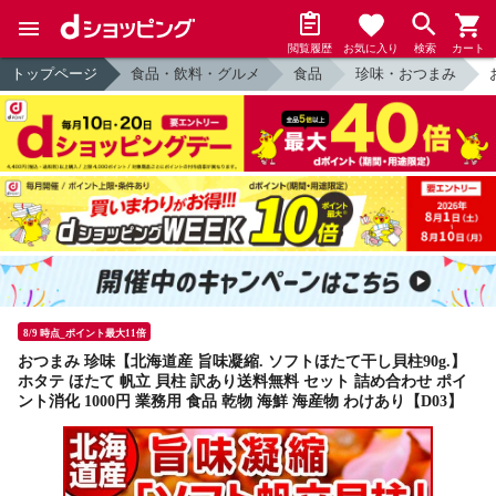
閲覧履歴
お気に入り
検索
カート
トップページ
食品・飲料・グルメ
食品
珍味・おつまみ
8/9 時点_ポイント最大11倍
おつまみ 珍味【北海道産 旨味凝縮. ソフトほたて干し貝柱90g.】
ホタテ ほたて 帆立 貝柱 訳あり送料無料 セット 詰め合わせ ポイ
ント消化 1000円 業務用 食品 乾物 海鮮 海産物 わけあり【D03】