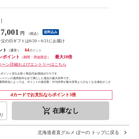
し］
7,001
送料込み
円
（税込）
★父の日ギフトは6/20～6/21にお届け
ント
64
（通常）
ンポイント
最大10倍
（期間・用途限定）
ペーン詳細およびエントリーはこちら
ポイント支払を除く商品代金(税抜)の1％です。
ンペーンの適用条件を全て満たした場合の最大倍率です。
適用状況によっては、ポイントの進呈数・付与倍率が最大倍率より少なくなる場合がござ
dカードでお支払ならポイント3倍
remove_shopping_cart
在庫なし
り
北海道産直グルメ ぼーの トップに戻る