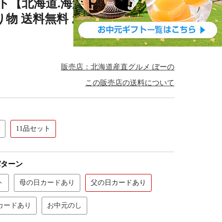
セット【北海道.海鮮ギフトセット11
り物 送料無料 おつまみ 母の日 父の
販売店：北海道産直グルメ ぼーの
この販売店の送料について
11品セット
パターン
ト
母の日カードあり
父の日カードあり
カードあり
お中元のし