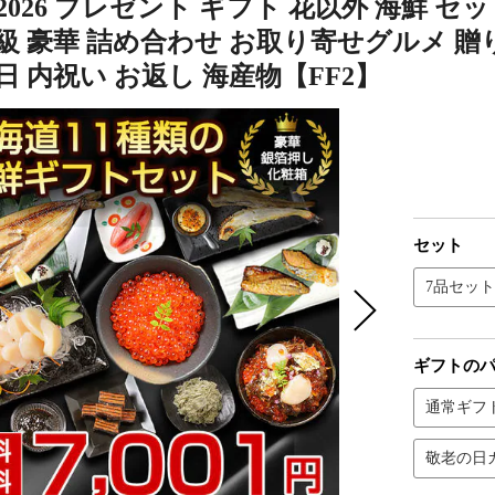
2026 プレゼント ギフト 花以外 海鮮 
級 豪華 詰め合わせ お取り寄せグルメ 贈
日 内祝い お返し 海産物【FF2】
セット
7品セット
ギフトの
通常ギフ
敬老の日