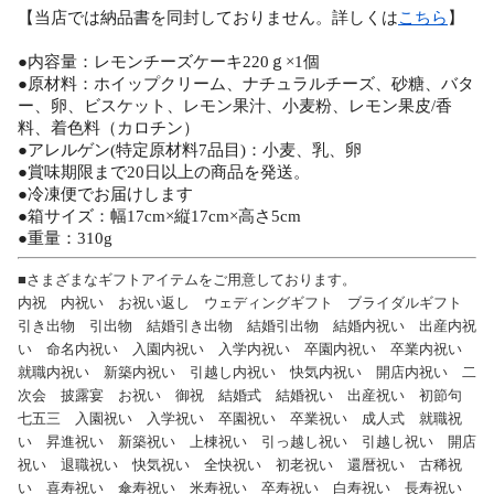
【当店では納品書を同封しておりません。詳しくは
こちら
】
●内容量：レモンチーズケーキ220ｇ×1個
●原材料：ホイップクリーム、ナチュラルチーズ、砂糖、バタ
ー、卵、ビスケット、レモン果汁、小麦粉、レモン果皮/香
料、着色料（カロチン）
●アレルゲン(特定原材料7品目)：小麦、乳、卵
●賞味期限まで20日以上の商品を発送。
●冷凍便でお届けします
●箱サイズ：幅17cm×縦17cm×高さ5cm
●重量：310g
■さまざまなギフトアイテムをご用意しております。
内祝 内祝い お祝い返し ウェディングギフト ブライダルギフト
引き出物 引出物 結婚引き出物 結婚引出物 結婚内祝い 出産内祝
い 命名内祝い 入園内祝い 入学内祝い 卒園内祝い 卒業内祝い
就職内祝い 新築内祝い 引越し内祝い 快気内祝い 開店内祝い 二
次会 披露宴 お祝い 御祝 結婚式 結婚祝い 出産祝い 初節句
七五三 入園祝い 入学祝い 卒園祝い 卒業祝い 成人式 就職祝
い 昇進祝い 新築祝い 上棟祝い 引っ越し祝い 引越し祝い 開店
祝い 退職祝い 快気祝い 全快祝い 初老祝い 還暦祝い 古稀祝
い 喜寿祝い 傘寿祝い 米寿祝い 卒寿祝い 白寿祝い 長寿祝い