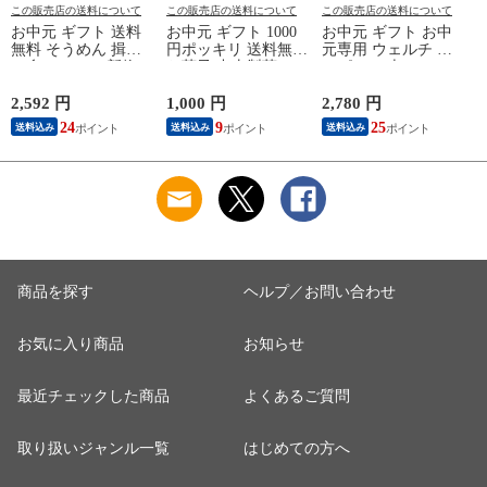
この販売店の送料について
この販売店の送料について
この販売店の送料について
お中元 ギフト 送料
お中元 ギフト 1000
お中元 ギフト お中
無料 そうめん 揖保
円ポッキリ 送料無料
元専用 ウェルチ カ
の糸 20%OFF 新物
お菓子 中山製菓 ロ
ルピス 22本
特級 黒帯(18束)（い
シアケーキ＆レーズ
WS30T（送料無料）
ぼのいと 揖保乃糸
ンサンド メール便
ジュース セット 詰
2,592 円
1,000 円
2,780 円
4
素麺） メーカー包装
ポスト投函 のし・包
合せ 詰め合わせ
24
9
25
送料込み
送料込み
送料込み
済 ST-30N (A4) / 出
装・メッセージカー
LTDU / 贈答品 贈り
産内祝い 詰合せ 快
ド不可 / お菓子 スイ
物 詰合せ 詰め合わ
気祝 ご挨拶 御礼 お
ーツ 自宅用 お返し
せ セット JGS
礼 写真入り メッセ
ージカード お返し
商品を探す
ヘルプ／お問い合わせ
お気に入り商品
お知らせ
最近チェックした商品
よくあるご質問
取り扱いジャンル一覧
はじめての方へ