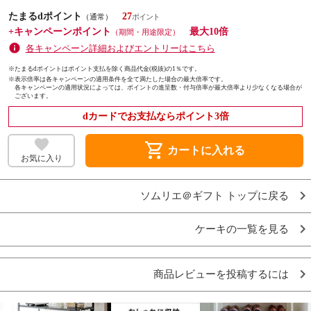
たまるdポイント
27
（通常）
+キャンペーンポイント
最大10倍
（期間・用途限定）
各キャンペーン詳細およびエントリーはこちら
※たまるdポイントはポイント支払を除く商品代金(税抜)の1％です。
※
表示倍率は各キャンペーンの適用条件を全て満たした場合の最大倍率です。
各キャンペーンの適用状況によっては、ポイントの進呈数・付与倍率が最大倍率より少なくなる場合が
ございます。
dカードでお支払ならポイント3倍
shopping_cart
カートに入れる
お気に入り
ソムリエ＠ギフト トップに戻る
ケーキの一覧を見る
商品レビューを投稿するには