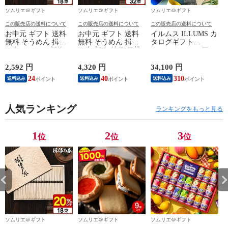
ソムリエ＠ギフト
ソムリエ＠ギフト
ソムリエ＠ギフト
この販売店の送料について
この販売店の送料について
この販売店の送料について
お中元 ギフト 送料
お中元 ギフト 送料
イルムス ILLUMS カ
無料 そうめん 揖保
無料 そうめん 揖保
タログギフト
の糸 20%OFF 新物
の糸 新物 特級 黒帯
（Royal） 31000円コ
特級 黒帯(18束)（い
(32束)（いぼのいと
ース（おしゃれ 北欧
ぼのいと 揖保乃糸
揖保乃糸 素麺） メ
スタイル 結婚祝い
2,592 円
4,320 円
34,100 円
2
素麺） メーカー包装
ーカー包装済 (A4)
結婚内祝い 出産祝い
24
40
310
送料込み
送料込み
送料込み
済 ST-30N (A4) / 出
ST-50N / 結婚内祝い
お祝い お礼 結婚 出
産内祝い 詰合せ 快
出産内祝い 詰合せ
産 内祝い） お返し
気祝 ご挨拶 御礼 お
快気祝 ご挨拶 お礼
お中元
礼 写真入り メッセ
人気ランキング
写真入り メッセージ
ランキングをもっと見る
ージカード お返し
カード お返し
1
2
3
位
位
位
ソムリエ＠ギフト
ソムリエ＠ギフト
ソムリエ＠ギフト