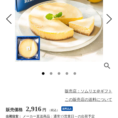
販売店：ソムリエ＠ギフト
この販売店の送料について
2,916
販売価格
送料込み
円
（税込）
メーカー直送商品：通常15営業日～の出荷予定
出荷目安：