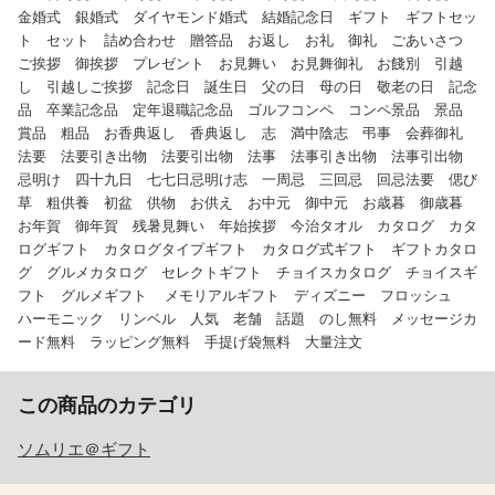
金婚式 銀婚式 ダイヤモンド婚式 結婚記念日 ギフト ギフトセッ
ト セット 詰め合わせ 贈答品 お返し お礼 御礼 ごあいさつ
ご挨拶 御挨拶 プレゼント お見舞い お見舞御礼 お餞別 引越
し 引越しご挨拶 記念日 誕生日 父の日 母の日 敬老の日 記念
品 卒業記念品 定年退職記念品 ゴルフコンペ コンペ景品 景品
賞品 粗品 お香典返し 香典返し 志 満中陰志 弔事 会葬御礼
法要 法要引き出物 法要引出物 法事 法事引き出物 法事引出物
忌明け 四十九日 七七日忌明け志 一周忌 三回忌 回忌法要 偲び
草 粗供養 初盆 供物 お供え お中元 御中元 お歳暮 御歳暮
お年賀 御年賀 残暑見舞い 年始挨拶 今治タオル カタログ カタ
ログギフト カタログタイプギフト カタログ式ギフト ギフトカタロ
グ グルメカタログ セレクトギフト チョイスカタログ チョイスギ
フト グルメギフト メモリアルギフト ディズニー フロッシュ
ハーモニック リンベル 人気 老舗 話題 のし無料 メッセージカ
ード無料 ラッピング無料 手提げ袋無料 大量注文
この商品のカテゴリ
ソムリエ＠ギフト