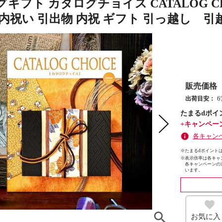
ギフト カタログチョイス CATALOG C
内祝い 引出物 内祝 ギフト 引っ越し 引
販売価格
出荷目安：
たまるdポイ
+キャンペー
各キャン
※たまるdポイントは
※
表示倍率は各キャ
各キャンペーンの
います。
お気に入