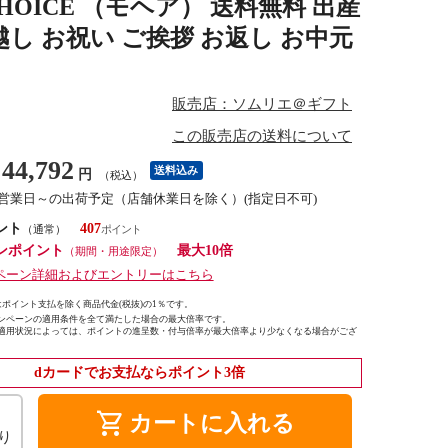
HOICE （モヘア） 送料無料 出産
越し お祝い ご挨拶 お返し お中元
販売店：ソムリエ＠ギフト
この販売店の送料について
44,792
送料込み
円
（税込）
6営業日～の出荷予定（店舗休業日を除く）(指定日不可)
ント
407
（通常）
ンポイント
最大10倍
（期間・用途限定）
ペーン詳細およびエントリーはこちら
ポイント支払を除く商品代金(税抜)の1％です。
ンペーンの適用条件を全て満たした場合の最大倍率です。
適用状況によっては、ポイントの進呈数・付与倍率が最大倍率より少なくなる場合がござ
dカードでお支払ならポイント3倍
shopping_cart
カートに入れる
り