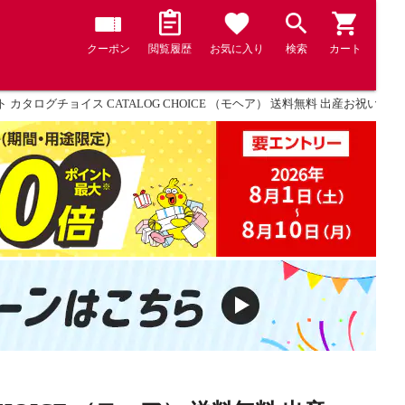
クーポン
閲覧履歴
お気に入り
検索
カート
 カタログチョイス CATALOG CHOICE （モヘア） 送料無料 出産お祝い 内