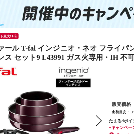
ント最大11倍
ァール T-fal インジニオ・ネオ フライ
ス セット9 L43991 ガス火専用・IH 不
販売価格
出荷目安：
たまるdポイ
+キャンペー