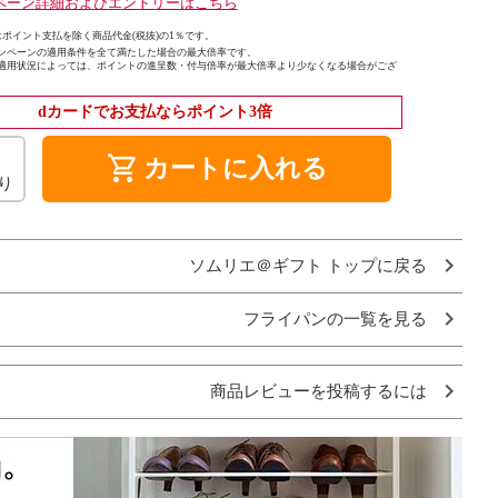
ペーン詳細およびエントリーはこちら
ポイント支払を除く商品代金(税抜)の1％です。
ンペーンの適用条件を全て満たした場合の最大倍率です。
適用状況によっては、ポイントの進呈数・付与倍率が最大倍率より少なくなる場合がござ
dカードでお支払ならポイント3倍
shopping_cart
カートに入れる
り
ソムリエ＠ギフト トップに戻る
フライパンの一覧を見る
商品レビューを投稿するには