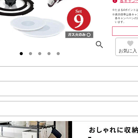
各キャン
※たまるdポイントは
※
表示倍率は各キャ
各キャンペーンの
います。
お気に入