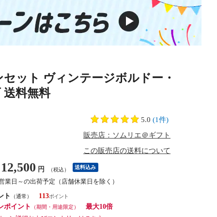
パンセット ヴィンテージボルドー・
可 送料無料
5.0
(1件)
販売店：ソムリエ＠ギフト
この販売店の送料について
12,500
送料込み
円
（税込）
3営業日～の出荷予定（店舗休業日を除く）
ント
113
（通常）
ンポイント
最大10倍
（期間・用途限定）