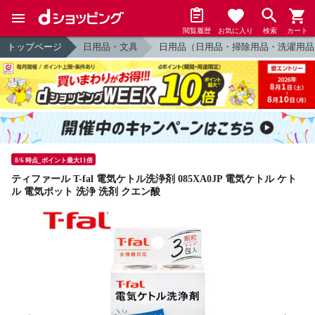
閲覧履歴
お気に入り
検索
カート
トップページ
日用品・文具
日用品（日用品・掃除用品・洗濯用品
8/6 時点_ポイント最大11倍
ティファール T-fal 電気ケトル洗浄剤 085XA0JP 電気ケトル ケト
ル 電気ポット 洗浄 洗剤 クエン酸