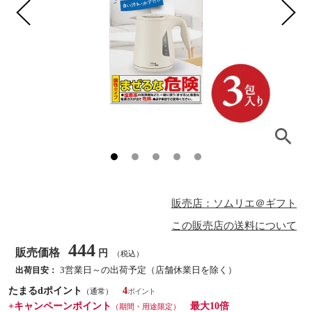
販売店：ソムリエ＠ギフト
この販売店の送料について
444
販売価格
円
（税込）
3営業日～の出荷予定（店舗休業日を除く）
出荷目安：
たまるdポイント
4
（通常）
+キャンペーンポイント
最大10倍
（期間・用途限定）