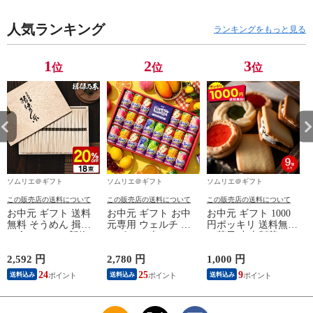
産内祝い 詰合せ 快
出産内祝い 詰合せ
産 内祝い） お返し
気祝 ご挨拶 御礼 お
快気祝 ご挨拶 お礼
お中元
礼 写真入り メッセ
人気ランキング
写真入り メッセージ
ランキングをもっと見る
ージカード お返し
カード お返し
1
2
3
位
位
位
ソムリエ＠ギフト
ソムリエ＠ギフト
ソムリエ＠ギフト
この販売店の送料について
この販売店の送料について
この販売店の送料について
お中元 ギフト 送料
お中元 ギフト お中
お中元 ギフト 1000
無料 そうめん 揖保
元専用 ウェルチ カ
円ポッキリ 送料無料
の糸 20%OFF 新物
ルピス 22本
お菓子 中山製菓 ロ
特級 黒帯(18束)（い
WS30T（送料無料）
シアケーキ＆レーズ
ぼのいと 揖保乃糸
ジュース セット 詰
ンサンド メール便
2,592 円
2,780 円
1,000 円
4
素麺） メーカー包装
合せ 詰め合わせ
ポスト投函 のし・包
24
25
9
送料込み
送料込み
送料込み
済 ST-30N (A4) / 出
LTDU / 贈答品 贈り
装・メッセージカー
産内祝い 詰合せ 快
物 詰合せ 詰め合わ
ド不可 / お菓子 スイ
気祝 ご挨拶 御礼 お
せ セット JGS
ーツ 自宅用 お返し