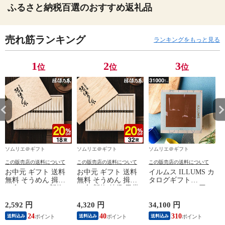
ふるさと納税百選のおすすめ返礼品
売れ筋ランキング
ランキングをもっと見る
1
2
3
位
位
位
ソムリエ＠ギフト
ソムリエ＠ギフト
ソムリエ＠ギフト
この販売店の送料について
この販売店の送料について
この販売店の送料について
お中元 ギフト 送料
お中元 ギフト 送料
イルムス ILLUMS カ
無料 そうめん 揖保
無料 そうめん 揖保
タログギフト
の糸 20%OFF 新物
の糸 新物 特級 黒帯
（Royal） 31000円コ
特級 黒帯(18束)（い
(32束)（いぼのいと
ース（おしゃれ 北欧
ぼのいと 揖保乃糸
揖保乃糸 素麺） メ
スタイル 結婚祝い
2,592 円
4,320 円
34,100 円
2
素麺） メーカー包装
ーカー包装済 (A4)
結婚内祝い 出産祝い
24
40
310
送料込み
送料込み
送料込み
済 ST-30N (A4) / 出
ST-50N / 結婚内祝い
お祝い お礼 結婚 出