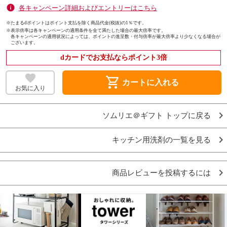
各キャンペーン詳細およびエントリーはこちら
※たまるdポイントはポイント支払を除く商品代金(税抜)の1％です。
※
表示倍率は各キャンペーンの適用条件を全て満たした場合の最大倍率です。
各キャンペーンの適用状況によっては、ポイントの進呈数・付与倍率が最大倍率より少なくなる場合が
ございます。
dカードでお支払ならポイント3倍
shopping_cart
カートに入れる
お気に入り
ソムリエ＠ギフト トップに戻る
キッチン用洗剤の一覧を見る
商品レビューを投稿するには