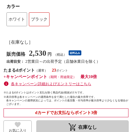
カラー
ホワイト
ブラック
［在庫なし］
2,530
販売価格
送料込み
円
（税込）
2営業日～の出荷予定（店舗休業日を除く）
出荷目安：
たまるdポイント
23
（通常）
+キャンペーンポイント
最大10倍
（期間・用途限定）
各キャンペーン詳細およびエントリーはこちら
※たまるdポイントはポイント支払を除く商品代金(税抜)の1％です。
※
表示倍率は各キャンペーンの適用条件を全て満たした場合の最大倍率です。
各キャンペーンの適用状況によっては、ポイントの進呈数・付与倍率が最大倍率より少なくなる場合が
ございます。
dカードでお支払ならポイント3倍
remove_shopping_cart
在庫なし
お気に入り