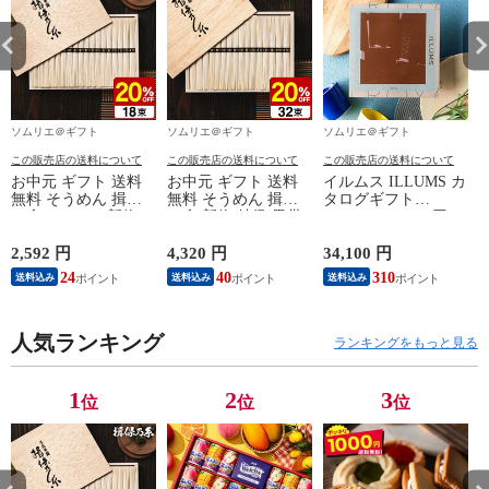
ソムリエ＠ギフト
ソムリエ＠ギフト
ソムリエ＠ギフト
この販売店の送料について
この販売店の送料について
この販売店の送料について
お中元 ギフト 送料
お中元 ギフト 送料
イルムス ILLUMS カ
無料 そうめん 揖保
無料 そうめん 揖保
タログギフト
の糸 20%OFF 新物
の糸 新物 特級 黒帯
（Royal） 31000円コ
特級 黒帯(18束)（い
(32束)（いぼのいと
ース（おしゃれ 北欧
ぼのいと 揖保乃糸
揖保乃糸 素麺） メ
スタイル 結婚祝い
2,592 円
4,320 円
34,100 円
2
素麺） メーカー包装
ーカー包装済 (A4)
結婚内祝い 出産祝い
24
40
310
送料込み
送料込み
送料込み
済 ST-30N (A4) / 出
ST-50N / 結婚内祝い
お祝い お礼 結婚 出
産内祝い 詰合せ 快
出産内祝い 詰合せ
産 内祝い） お返し
気祝 ご挨拶 御礼 お
快気祝 ご挨拶 お礼
お中元
礼 写真入り メッセ
人気ランキング
写真入り メッセージ
ランキングをもっと見る
ージカード お返し
カード お返し
1
2
3
位
位
位