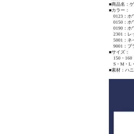
■商品名：
■カラー：
0123：ホ
0150：ホ
0190：ホ
2301：レ
5001：ネ
9001：ブ
■サイズ：
150・160
S・M・L・
■素材：ハニ