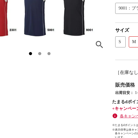
9001：
サイズ
S
M
［在庫な
販売価格
1
出荷目安：
たまるdポイ
+キャンペー
各キャン
※たまるdポイントは
※
表示倍率は各キャ
各キャンペーンの
います。