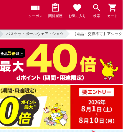
クーポン
閲覧履歴
お気に入り
検索
カート
バスケットボールウェア・シャツ
【返品・交換不可】アシックス XB1