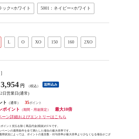
ブラック×ホワイト
5001：ネイビー×ホワイト
L
O
XO
150
160
2XO
し］
3,954
送料込み
円
（税込）
-2日営業日(通常)
ント
35
（通常）
ンポイント
最大10倍
（期間・用途限定）
ペーン詳細およびエントリーはこちら
ポイント支払を除く商品代金(税抜)の1％です。
ンペーンの適用条件を全て満たした場合の最大倍率です。
適用状況によっては、ポイントの進呈数・付与倍率が最大倍率より少なくなる場合がござ