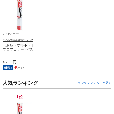
チトセスポーツ
この販売店の送料について
【返品・交換不可】
プロフェザー パワー
1ダース 水鳥シャト
ルコック POWER
PF-6010 2025SS バド
4,730 円
ミントンシャトル 羽
43
送料込み
根 12個入
人気ランキング
ランキングをもっと見る
1
位