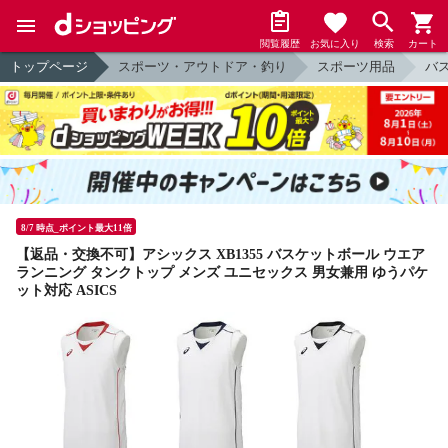
閲覧履歴
お気に入り
検索
カート
トップページ
スポーツ・アウトドア・釣り
スポーツ用品
バ
8/7 時点_ポイント最大11倍
【返品・交換不可】アシックス XB1355 バスケットボール ウエア
ランニング タンクトップ メンズ ユニセックス 男女兼用 ゆうパケ
ット対応 ASICS