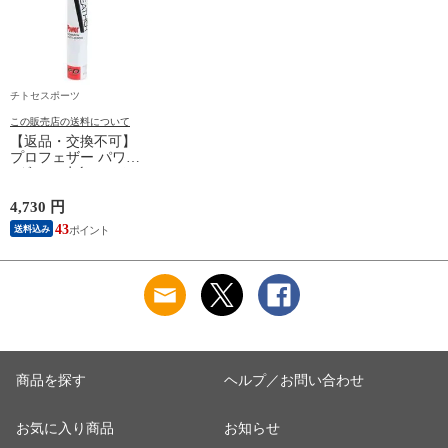
チトセスポーツ
この販売店の送料について
【返品・交換不可】
プロフェザー パワー
1ダース 水鳥シャト
ルコック POWER
PF-6010 2025SS バド
4,730 円
ミントンシャトル 羽
43
送料込み
根 12個入
商品を探す
ヘルプ／お問い合わせ
お気に入り商品
お知らせ