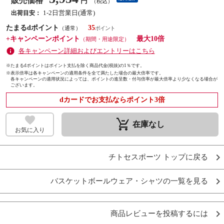
販売価格
円
（税込）
1-2日営業日(通常)
出荷目安：
たまるdポイント
35
（通常）
+キャンペーンポイント
最大10倍
（期間・用途限定）
各キャンペーン詳細およびエントリーはこちら
※たまるdポイントはポイント支払を除く商品代金(税抜)の1％です。
※
表示倍率は各キャンペーンの適用条件を全て満たした場合の最大倍率です。
各キャンペーンの適用状況によっては、ポイントの進呈数・付与倍率が最大倍率より少なくなる場合が
ございます。
dカードでお支払ならポイント3倍
remove_shopping_cart
在庫なし
お気に入り
チトセスポーツ トップに戻る
バスケットボールウェア・シャツの一覧を見る
商品レビューを投稿するには