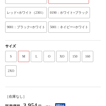
レッド×ホワイト（2301）
0190：ホワイト×ブラック
9001：ブラック×ホワイト
5001：ネイビー×ホワイト
サイズ
S
M
L
O
XO
150
160
2XO
［在庫なし］
3,954
送料込み