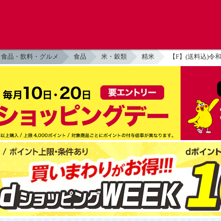
食品・飲料・グルメ
食品
米・穀類
精米
【F】(送料込)令