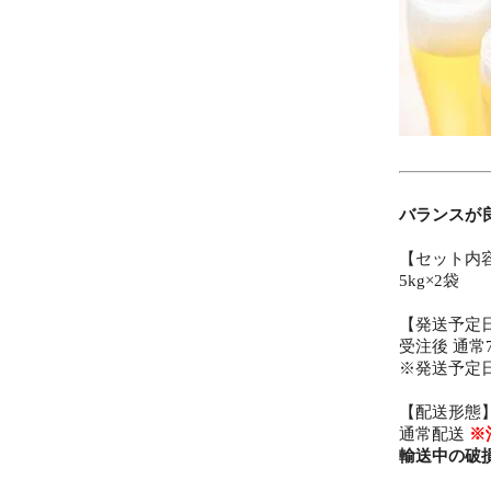
バランスが
【セット内
5kg×2袋
【発送予定
受注後 通
※発送予定
【配送形態
通常配送
※
輸送中の破