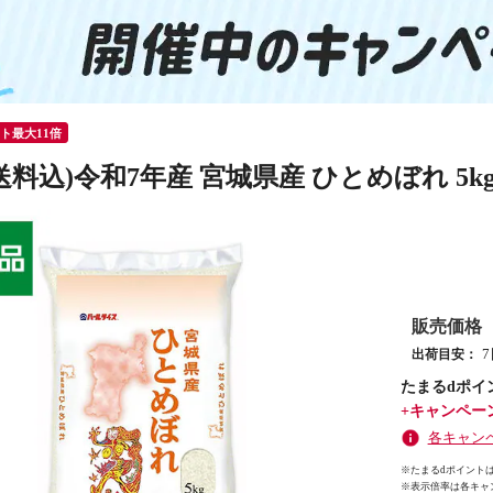
ント最大11倍
送料込)令和7年産 宮城県産 ひとめぼれ 5
販売価格
出荷目安：
たまるdポイ
+キャンペー
各キャン
※たまるdポイントは
※
表示倍率は各キャ