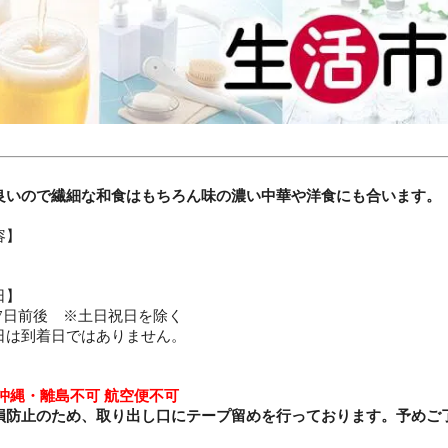
良いので繊細な和食はもちろん味の濃い中華や洋食にも合います。
容】
日】
常7日前後 ※土日祝日を除く
日は到着日ではありません。
】
沖縄・離島不可 航空便不可
損防止のため、取り出し口にテープ留めを行っております。予めご