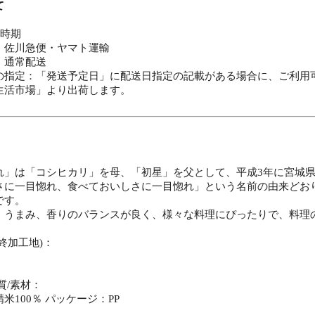
て
・時期
：佐川急便・ヤマト運輸
：通常配送
の指定：「発送予定日」に配送日指定の記載がある場合に、ご利用
生活市場」より出荷します。
れ」は「コシヒカリ」を母、「初星」を父として、平成3年に宮城
さに一目惚れ、食べておいしさに一目惚れ」という名前の由来どお
です。
、うまみ、香りのバランスが良く、様々な料理にぴったりで、料理
終加工地)：
質/素材：
米100％ パッケージ：PP