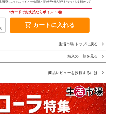
適用状況によっては、ポイントの進呈数・付与倍率が最大倍率より少なくなる場合がござ
dカードでお支払ならポイント3倍
shopping_cart
カートに入れる
り
生活市場 トップに戻る
精米の一覧を見る
商品レビューを投稿するには