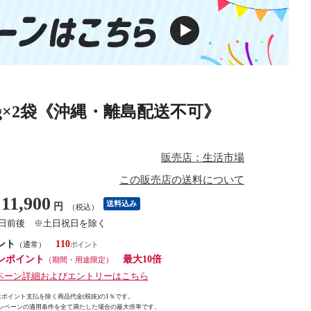
kg×2袋《沖縄・離島配送不可》
販売店：生活市場
この販売店の送料について
11,900
送料込み
円
（税込）
7日前後 ※土日祝日を除く
ント
110
（通常）
ンポイント
最大10倍
（期間・用途限定）
ペーン詳細およびエントリーはこちら
ポイント支払を除く商品代金(税抜)の1％です。
ンペーンの適用条件を全て満たした場合の最大倍率です。