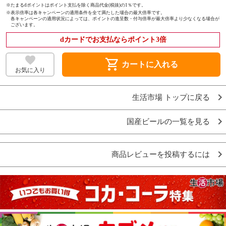
※たまるdポイントはポイント支払を除く商品代金(税抜)の1％です。
※
表示倍率は各キャンペーンの適用条件を全て満たした場合の最大倍率です。
各キャンペーンの適用状況によっては、ポイントの進呈数・付与倍率が最大倍率より少なくなる場合が
ございます。
dカードでお支払ならポイント3倍
shopping_cart
カートに入れる
お気に入り
生活市場 トップに戻る
国産ビールの一覧を見る
商品レビューを投稿するには