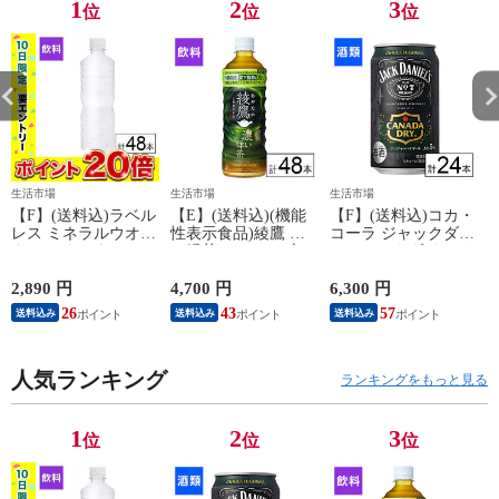
1
2
3
位
位
位
生活市場
生活市場
生活市場
【F】(送料込)ラベル
【E】(送料込)(機能
【F】(送料込)コカ・
レス ミネラルウオー
性表示食品)綾鷹 濃
コーラ ジャックダニ
ター バナジウム&シ
い緑茶 525ml×48本
エル＆カナダドライ
い
リカ天然水 500ml×48
《沖縄・離島配送不
ジンジャーハイボー
本《沖縄・離島配送
可》
ル 350ml×24本《沖
2,890 円
4,700 円
6,300 円
4
不可》
縄・離島配送不可》
26
43
57
送料込み
送料込み
送料込み
人気ランキング
ランキングをもっと見る
1
2
3
位
位
位