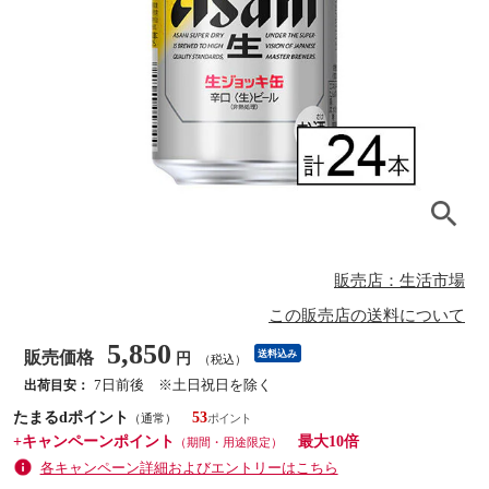
販売店：生活市場
この販売店の送料について
5,850
販売価格
送料込み
円
（税込）
7日前後 ※土日祝日を除く
出荷目安：
たまるdポイント
53
（通常）
+キャンペーンポイント
最大10倍
（期間・用途限定）
各キャンペーン詳細およびエントリーはこちら