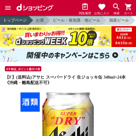
閲覧履歴
お気に入り
検索
カート
トップページ
お酒
ビール・発泡酒・地ビール
国産ビール
8/8 時点_ポイント最大11倍
【F】(送料込)アサヒ スーパードライ 生ジョッキ缶 340ml×24本
《沖縄・離島配送不可》