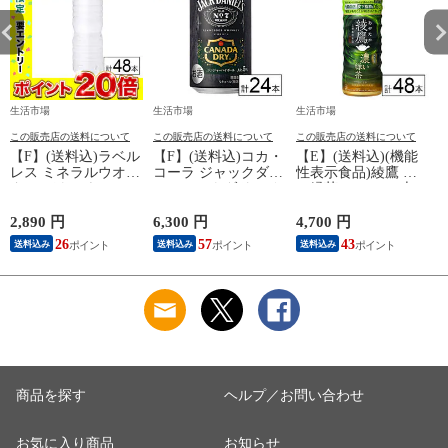
生活市場
生活市場
生活市場
この販売店の送料について
この販売店の送料について
この販売店の送料について
【F】(送料込)ラベル
【F】(送料込)コカ・
【E】(送料込)(機能
レス ミネラルウオー
コーラ ジャックダニ
性表示食品)綾鷹 濃
ター バナジウム&シ
エル＆カナダドライ
い緑茶 525ml×48本
い
リカ天然水 500ml×48
ジンジャーハイボー
《沖縄・離島配送不
本《沖縄・離島配送
ル 350ml×24本《沖
可》
2,890 円
6,300 円
4,700 円
4
不可》
縄・離島配送不可》
26
57
43
送料込み
送料込み
送料込み
商品を探す
ヘルプ／お問い合わせ
お気に入り商品
お知らせ