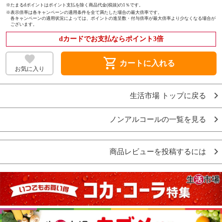
※たまるdポイントはポイント支払を除く商品代金(税抜)の1％です。
※
表示倍率は各キャンペーンの適用条件を全て満たした場合の最大倍率です。
各キャンペーンの適用状況によっては、ポイントの進呈数・付与倍率が最大倍率より少なくなる場合が
ございます。
dカードでお支払ならポイント3倍
shopping_cart
カートに入れる
お気に入り
生活市場 トップに戻る
ノンアルコールの一覧を見る
商品レビューを投稿するには