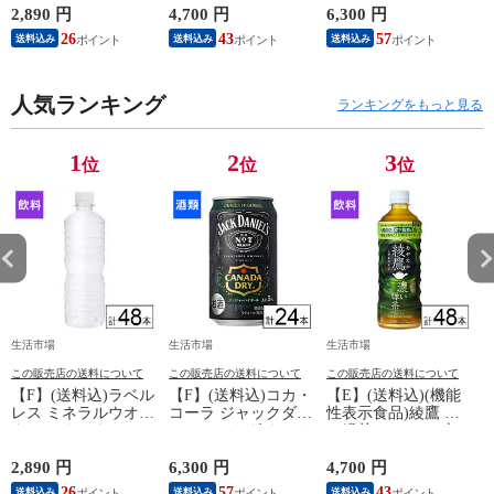
本《沖縄・離島配送
可》
ル 350ml×24本《沖
2,890 円
4,700 円
6,300 円
4
不可》
縄・離島配送不可》
26
43
57
送料込み
送料込み
送料込み
人気ランキング
ランキングをもっと見る
1
2
3
位
位
位
生活市場
生活市場
生活市場
この販売店の送料について
この販売店の送料について
この販売店の送料について
【F】(送料込)ラベル
【F】(送料込)コカ・
【E】(送料込)(機能
レス ミネラルウオー
コーラ ジャックダニ
性表示食品)綾鷹 濃
ター バナジウム&シ
エル＆カナダドライ
い緑茶 525ml×48本
い
リカ天然水 500ml×48
ジンジャーハイボー
《沖縄・離島配送不
本《沖縄・離島配送
ル 350ml×24本《沖
可》
2,890 円
6,300 円
4,700 円
4
不可》
縄・離島配送不可》
26
57
43
送料込み
送料込み
送料込み