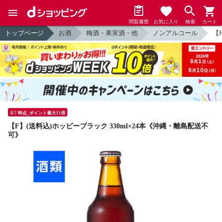
閲覧履歴
お気に入り
検索
カート
トップページ
お酒
梅酒・果実酒・他
ノンアルコール
【
8/7 時点_ポイント最大11倍
【F】(送料込)ホッピーブラック 330ml×24本《沖縄・離島配送不
可》