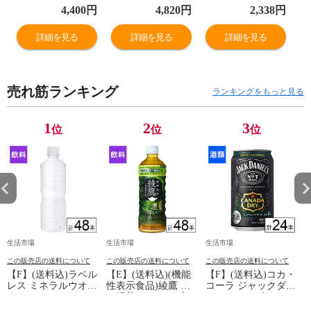
配送不可》
送不可》
縄・離島配送不
4,400
円
4,820
円
2,338
円
可》
詳細を見る
詳細を見る
詳細を見る
売れ筋ランキング
ランキングをもっと見る
1
2
3
位
位
位
生活市場
生活市場
生活市場
この販売店の送料について
この販売店の送料について
この販売店の送料について
【F】(送料込)ラベル
【E】(送料込)(機能
【F】(送料込)コカ・
レス ミネラルウオー
性表示食品)綾鷹 濃
コーラ ジャックダニ
ター バナジウム&シ
い緑茶 525ml×48本
エル＆カナダドライ
い
リカ天然水 500ml×48
《沖縄・離島配送不
ジンジャーハイボー