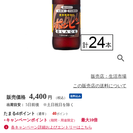
販売店：生活市場
この販売店の送料について
4,400
販売価格
送料込み
円
（税込）
5日前後 ※土日祝日を除く
出荷目安：
たまるdポイント
40
（通常）
+キャンペーンポイント
最大10倍
（期間・用途限定）
各キャンペーン詳細およびエントリーはこちら