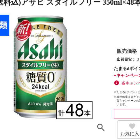
送料込)アサヒ スタイルフリー 350ml×
販売価格
出荷目安：
たまるdポイ
+キャンペー
各キャン
※たまるdポイントは
※
表示倍率は各キャ
各キャンペーンの
います。
お気に入