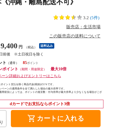
48本《沖縄・離島配送不可》
3.2
(5件)
販売店：生活市場
この販売店の送料について
9,400
送料込み
円
（税込）
3日前後 ※土日祝日を除く
ント
85
（通常）
ンポイント
最大10倍
（期間・用途限定）
ペーン詳細およびエントリーはこちら
ポイント支払を除く商品代金(税抜)の1％です。
ンペーンの適用条件を全て満たした場合の最大倍率です。
適用状況によっては、ポイントの進呈数・付与倍率が最大倍率より少なくなる場合がござ
dカードでお支払ならポイント3倍
shopping_cart
カートに入れる
り