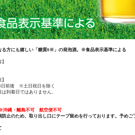
なる方にも嬉しい「糖質0※」の発泡酒。※食品表示基準による
容】
日】
常3日前後 ※土日祝日を除く
日は到着日ではありません。
】
※沖縄・離島不可 航空便不可
損防止のため、取り出し口にテープ留めを行っております。予めご
て