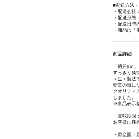
■配送方法
・配送会社
・配送形態
・配送日時
・商品は「
商品詳細
「糖質0※
すっきり爽
＜生＞製法
糖質の気に
クオリティ
しました。
※食品表示
・賞味期限
お客様に残
・原産国（