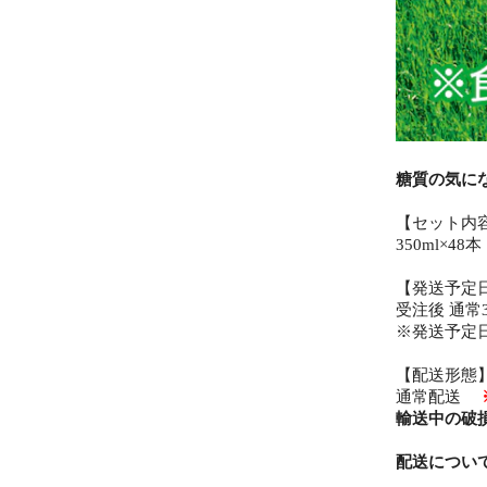
糖質の気に
【セット内
350ml×48本
【発送予定
受注後 通
※発送予定
【配送形態
通常配送
輸送中の破
配送につい