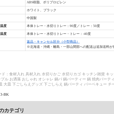
ABS樹脂、ポリプロピレン
ホワイト、ブラック
中国製
温度
本体トレー・水切りトレー：90度／トレー：50度
温度
本体トレー・水切りトレー・トレー：-40度
返品・キャンセル区分（小型商品）
※北海道・沖縄・離島・一部山間部への配送は追加送料が
ド：食材入れ 具材入れ 水切りかご 水切りカゴ キッチン雑貨 キッ
シンプル お洒落 おしゃれ オシャレ 鍋パ 鍋パーティー 鍋 焼肉パー
皿 大皿 下ごしらえグッズ 下ごしらえ 鍋パーティ バーベキュー チーズ
03-BK
のカテゴリ