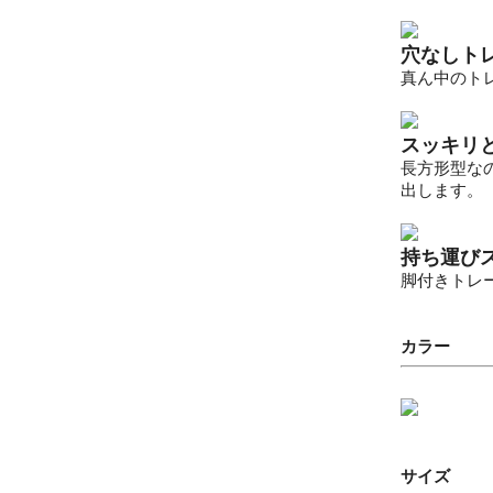
穴なしトレ
真ん中のト
スッキリ
長方形型な
出します。
持ち運び
脚付きトレ
カラー
サイズ