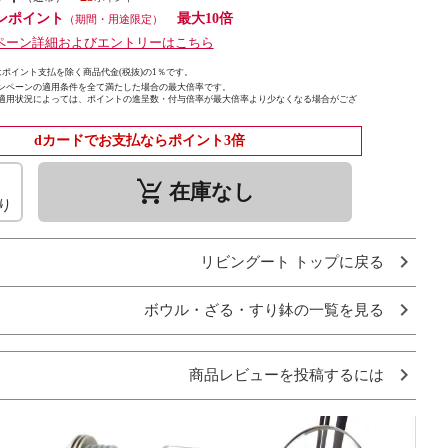
ンポイント
最大10倍
（期間・用途限定）
ペーン詳細およびエントリーはこちら
ポイント支払を除く商品代金(税抜)の1％です。
ンペーンの適用条件を全て満たした場合の最大倍率です。
適用状況によっては、ポイントの進呈数・付与倍率が最大倍率より少なくなる場合がござ
dカードでお支払ならポイント3倍
remove_shopping_cart
在庫なし
り
リビングート トップに戻る
ボウル・ざる・すり鉢の一覧を見る
商品レビューを投稿するには