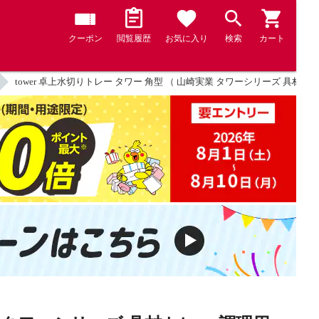
クーポン
閲覧履歴
お気に入り
検索
カート
tower 卓上水切りトレー タワー 角型 （ 山崎実業 タワーシリーズ 具材