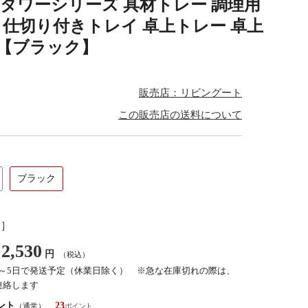
実業 タワーシリーズ 具材トレー 調理用
上 仕切り付きトレイ 卓上トレー 卓上
 【ブラック】
販売店：リビングート
この販売店の送料について
ブラック
し］
2,530
円
（税込）
3～5日で発送予定（休業日除く） ※急な在庫切れの際は、
連絡します
ント
23
（通常）