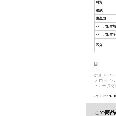
材質
種類
生産国
パーツ別耐熱
パーツ別耐冷
区分
関連キーワー
メ 白 黒 
トレー 具材
CODE/2761
この商品