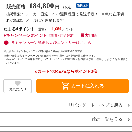
184,800
販売価格
送料込み
円
（税込）
メーカー直送｜2～3週間程度で発送予定B ※急な在庫切
出荷目安：
れの際は、メールにて連絡します
たまるdポイント
1,680
（通常）
+キャンペーンポイント
最大14倍
（期間・用途限定）
各キャンペーン詳細およびエントリーはこちら
※たまるdポイントはポイント支払を除く商品代金(税抜)の1％です。
※
表示倍率は各キャンペーンの適用条件を全て満たした場合の最大倍率です。
各キャンペーンの適用状況によっては、ポイントの進呈数・付与倍率が最大倍率より少なくなる場合が
ございます。
dカードでお支払ならポイント3倍
shopping_cart
カートに入れる
お気に入り
リビングート トップに戻る
鏡の一覧を見る