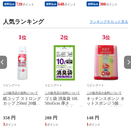
ナーズ 北欧 LED対
合 炊飯ジャー ブラ
ットコーヒー ドリッ
720
648
300
送料込み
送料込み
送料込み
応 ステンレス 大理
ック 圧力IH 厚釜 保
プコーヒー おしゃれ
石 デザイン ライト
温 高火力 早炊き ご
シンプル ドリップ式
スタイリッシュ モダ
はん 白米 麦ごはん
コーヒー カフェラテ
ン リビング 大きい
人気ランキング
玄米 無洗米 しゃも
カプチーノ ステンレ
ランキングをもっと見る
大型 インテリア ）
じ付き 調理家電 キ
ス ）
【ブラック】
ッチン家電 ）
1
2
3
位
位
位
リビングート
リビングート
リビングート
この販売店の送料について
この販売店の送料について
この販売店の送料について
紙コップ ストロング
ゴミ袋 消臭袋 10L
キッチンスポンジ ネ
カップ 250ml 20個入
50x45cm 厚さ
ットスポンジ 5個組
（ 使い捨て 紙 コッ
0.025mm 10枚入り 半
（ スポンジ 抗菌 油
プ カップ 250 日本製
透明 緑 （ 防臭 消臭
汚れ 食器洗い ソフ
ホワイト 紙容器 紙
ポリ袋 おむつ 生ご
ト ネット キッチン
358 円
208 円
148 円
1
製 ペーパーコップ
み ペット マナー袋
台所スポンジ 食器用
3
1
1
1
ペーパーカップ BBQ
10リットル 50cm
スポンジ 食器用 コ