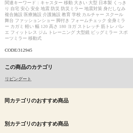
関連キーワード：キャスター 移動 大きい 大型 日本製 くっき
り 自宅 安心 安全 地震 防災 防災ミラー 地震対策 身だしなみ
複合施設 医療施設 介護施設 教育 学校 カルチャー スクール
舞台 ファッションショー 脚付き フォームチェック 全身ミラ
ー カガミ 軽い 幅 120 高さ 180 ヨガ ストレッチ 筋トレ バレ
エ フィットレス ジム トレーニング 大型鏡 ビッグミラー スポ
ーツミラー 移動式
CODE/312945
この商品のカテゴリ
リビングート
同カテゴリのおすすめ商品
別カテゴリのおすすめ商品