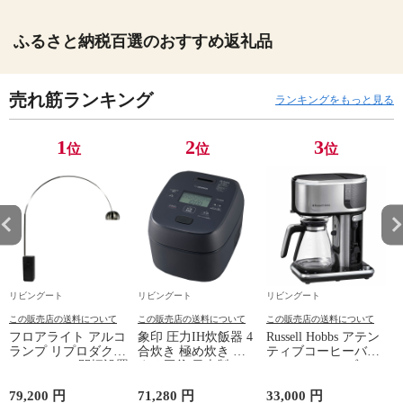
ふるさと納税百選のおすすめ返礼品
売れ筋ランキング
ランキングをもっと見る
1
2
3
位
位
位
リビングート
リビングート
リビングート
この販売店の送料について
この販売店の送料について
この販売店の送料について
フロアライト アルコ
象印 圧力IH炊飯器 4
Russell Hobbs アテン
ランプ リプロダクト
合炊き 極め炊き 黒
ティブコーヒーバー
LED E26 （ 開梱設置
まる厚釜 日本製 （
（ ラッセルホブス
アーチ型 間接照明
ZOJIRUSHI 象印マホ
コーヒーメーカー ア
ランプ 照明 デザイ
ービン 豪熱大火力 4
イスコーヒー対応 ホ
79,200 円
71,280 円
33,000 円
3