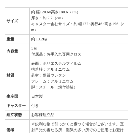
約 幅120.6×高さ180.6（cm）
厚さ：約 2.7（cm）
サイズ
キャスター含むサイズ：約 幅122×奥行46×高さ196（c
m）
重量
約 13.2kg
1台
内容量
付属品：お手入れ専用クロス
表面：ポリエステルフィルム
構造枠：アルミニウム
材質
芯材：硬質ウレタン
フレーム：アルミニウム
脚：スチール（焼付塗装）
生産国
日本製
キャスター
付き
組立状態
お客様組立品
※鋭利な物で引っかくと傷つく場合がございます。直
備考
射日光の当たる所、湿気の多い所でのご使用はお避け