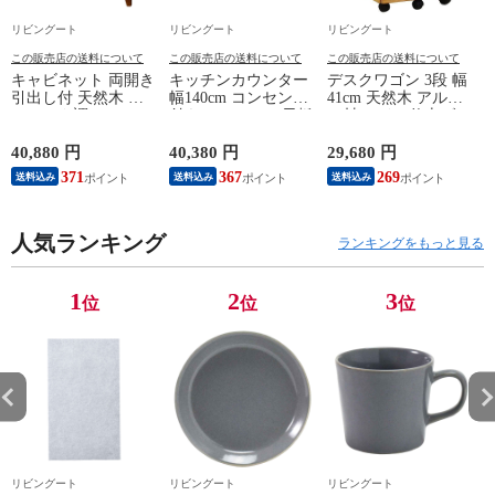
リビングート
リビングート
リビングート
この販売店の送料について
この販売店の送料について
この販売店の送料について
キャビネット 両開き
キッチンカウンター
デスクワゴン 3段 幅
引出し付 天然木 エ
幅140cm コンセント
41cm 天然木 アルダ
スニック調 Timber
付き ステンレス天板
ー材 オイル仕上げ
幅80cm （ リビング
木目調 （ カウンタ
（ 開梱設置 サイド
収納 食器棚 収納 キ
ー 作業台 家電ラッ
ワゴン 袖机 収納 キ
40,880 円
40,380 円
29,680 円
2
ッチン 飾り棚 完成
ク 収納 可動棚 お掃
ャスター付き ワゴン
371
367
269
送料込み
送料込み
送料込み
品 キッチンキャビネ
除ロボット対応 食器
脇机 シンプル デス
ット レトロ ガラス
棚 棚 ラック 2口コン
クサイド 書類収納
扉 ブラウン おしゃ
セント付 脚付 ダー
引き出し 引出 引出
れ ）
人気ランキング
クブラウン ナチュラ
し 小物収納 木製 木
ランキングをもっと見る
ル ウォールナット
目 ナチュラル ）
） 【ナチュラル】
1
2
3
位
位
位
リビングート
リビングート
リビングート