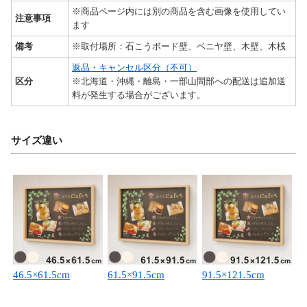
※商品ページ内には別の商品を含む画像を使用してい
注意事項
ます
備考
※取付場所：石こうボード壁、ベニヤ壁、木壁、木桟
返品・キャンセル区分（不可）
区分
※北海道・沖縄・離島・一部山間部への配送は追加送
料が発生する場合がございます。
サイズ違い
46.5×61.5cm
61.5×91.5cm
91.5×121.5cm