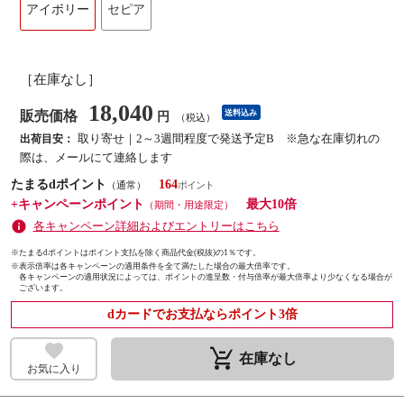
アイボリー
セピア
［在庫なし］
18,040
販売価格
送料込み
円
（税込）
取り寄せ｜2～3週間程度で発送予定B ※急な在庫切れの
出荷目安：
際は、メールにて連絡します
たまるdポイント
164
（通常）
+キャンペーンポイント
最大10倍
（期間・用途限定）
各キャンペーン詳細およびエントリーはこちら
※たまるdポイントはポイント支払を除く商品代金(税抜)の1％です。
※
表示倍率は各キャンペーンの適用条件を全て満たした場合の最大倍率です。
各キャンペーンの適用状況によっては、ポイントの進呈数・付与倍率が最大倍率より少なくなる場合が
ございます。
dカードでお支払ならポイント3倍
remove_shopping_cart
在庫なし
お気に入り