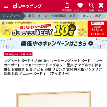
閲覧履歴
お気に入り
検索
カート
トップページ
家電・PC・スマホ周辺機器・楽器
オフィス用品
8/7 時点_ポイント最大11倍
マグネットボード 61.5x91.5cm マーカーマグネットボード （ マー
カーボード メッセージボード マグネット 壁掛け マグネット付き
磁石 お絵描き 伝言 子ども 部屋 リビング 玄関 掲示板 インテリア
店舗 お店 メニューボード ） 【アイボリー】