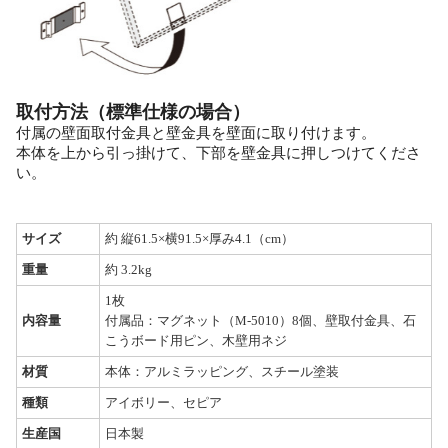
取付方法（標準仕様の場合）
付属の壁面取付金具と壁金具を壁面に取り付けます。
本体を上から引っ掛けて、下部を壁金具に押しつけてくださ
い。
サイズ
約 縦61.5×横91.5×厚み4.1（cm）
重量
約 3.2kg
1枚
内容量
付属品：マグネット（M-5010）8個、壁取付金具、石
こうボード用ピン、木壁用ネジ
材質
本体：アルミラッピング、スチール塗装
種類
アイボリー、セピア
生産国
日本製