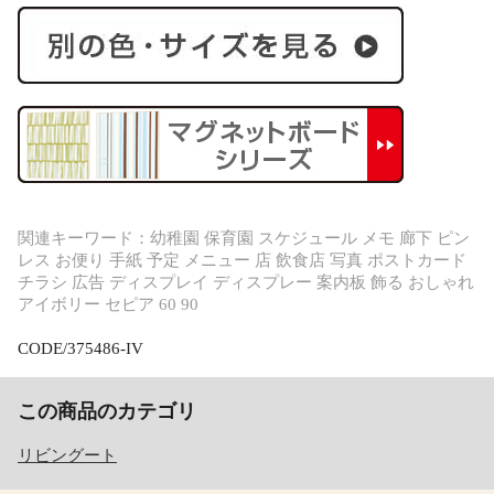
関連キーワード：幼稚園 保育園 スケジュール メモ 廊下 ピン
レス お便り 手紙 予定 メニュー 店 飲食店 写真 ポストカード
チラシ 広告 ディスプレイ ディスプレー 案内板 飾る おしゃれ
アイボリー セピア 60 90
CODE/375486-IV
この商品のカテゴリ
リビングート