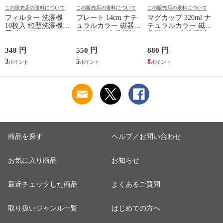
この販売店の送料について
この販売店の送料について
この販売店の送料について
フィルター 洗濯機
プレート 14cm ナチ
マグカップ 320ml ナ
10枚入 縦型洗濯機専
ュラルカラー 磁器
チュラルカラー 磁器
用 糸くずフィルター
美濃焼 （ 食洗機対
美濃焼 （ 食洗機対
（ 縦型 シート型 ゴ
応 電子レンジ対応
応 電子レンジ対応
ミ取り 糸くず ゴミ
ケーキ皿 デザート皿
マグ コップ カップ
348 円
550 円
880 円
1
使い捨て 抗菌 洗濯
取り皿 小皿 日本製
コーヒー 紅茶 珈琲
3
5
8
1
くず取り 排水口 ご
デザートプレート ケ
カフェオレ ミルク
み ほこり 髪の毛 掃
ーキ デザート 取皿
洋食器 おしゃれ ）
除 お手入れ 使い切
菓子皿 お皿 丸皿 お
【アッシュ】
り 洗濯グッズ ）
しゃれ ） 【アッシ
ュ】
商品を探す
ヘルプ／お問い合わせ
お気に入り商品
お知らせ
最近チェックした商品
よくあるご質問
取り扱いジャンル一覧
はじめての方へ