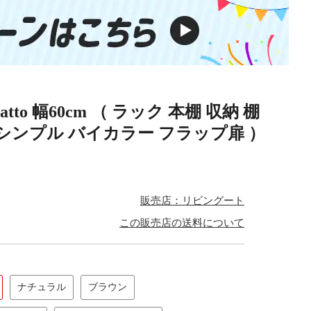
o 幅60cm （ ラック 本棚 収納 棚
シンプル バイカラー フラップ扉 ）
販売店：リビングート
この販売店の送料について
ナチュラル
ブラウン