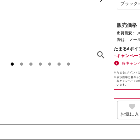
ブラック
販売価格
出荷目安：
際は、メー
たまるdポイ
+キャンペー
各キャン
※たまるdポイントは
※
表示倍率は各キャ
各キャンペーンの
います。
お気に入