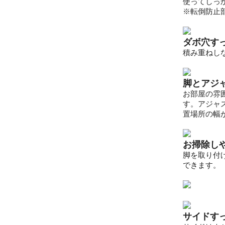
使ってしっ
※転倒防止
ダボ穴す
積み重ねし
脚とアジ
お部屋の雰
す。アジャ
置場所の幅
お掃除し
脚を取り付
できます。
サイドす