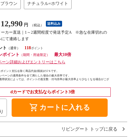
×ブラウン
ナチュラル×ホワイト
12,990
送料込み
円
（税込）
メーカー直送｜1～2週間程度で発送予定A ※急な在庫切れの
ルにて連絡します
ント
118
（通常）
ンポイント
最大10倍
（期間・用途限定）
ペーン詳細およびエントリーはこちら
ポイント支払を除く商品代金(税抜)の1％です。
ンペーンの適用条件を全て満たした場合の最大倍率です。
適用状況によっては、ポイントの進呈数・付与倍率が最大倍率より少なくなる場合がござ
dカードでお支払ならポイント3倍
shopping_cart
カートに入れる
り
リビングート トップに戻る