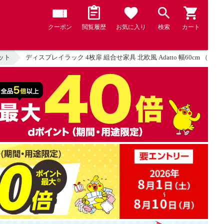
クーポン
閲覧履歴
お気に入り
検索
カート
ット
ディスプレイラック 4枚扉 組合せ家具 北欧風 Adatto 幅60cm （