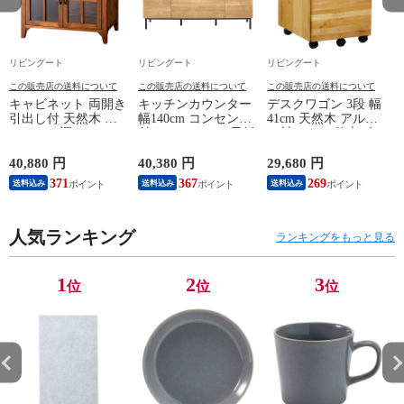
リビングート
リビングート
リビングート
この販売店の送料について
この販売店の送料について
この販売店の送料について
キャビネット 両開き
キッチンカウンター
デスクワゴン 3段 幅
引出し付 天然木 エ
幅140cm コンセント
41cm 天然木 アルダ
スニック調 Timber
付き ステンレス天板
ー材 オイル仕上げ
幅80cm （ リビング
木目調 （ カウンタ
（ 開梱設置 サイド
収納 食器棚 収納 キ
ー 作業台 家電ラッ
ワゴン 袖机 収納 キ
40,880 円
40,380 円
29,680 円
2
ッチン 飾り棚 完成
ク 収納 可動棚 お掃
ャスター付き ワゴン
371
367
269
送料込み
送料込み
送料込み
品 キッチンキャビネ
除ロボット対応 食器
脇机 シンプル デス
ット レトロ ガラス
棚 棚 ラック 2口コン
クサイド 書類収納
扉 ブラウン おしゃ
セント付 脚付 ダー
引き出し 引出 引出
れ ）
人気ランキング
クブラウン ナチュラ
し 小物収納 木製 木
ランキングをもっと見る
ル ウォールナット
目 ナチュラル ）
） 【ナチュラル】
1
2
3
位
位
位