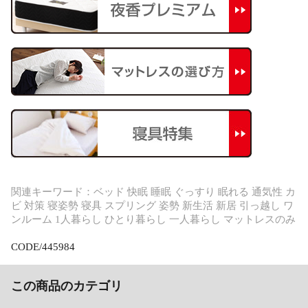
関連キーワード：ベッド 快眠 睡眠 ぐっすり 眠れる 通気性 カ
ビ 対策 寝姿勢 寝具 スプリング 姿勢 新生活 新居 引っ越し ワ
ンルーム 1人暮らし ひとり暮らし 一人暮らし マットレスのみ
CODE/445984
この商品のカテゴリ