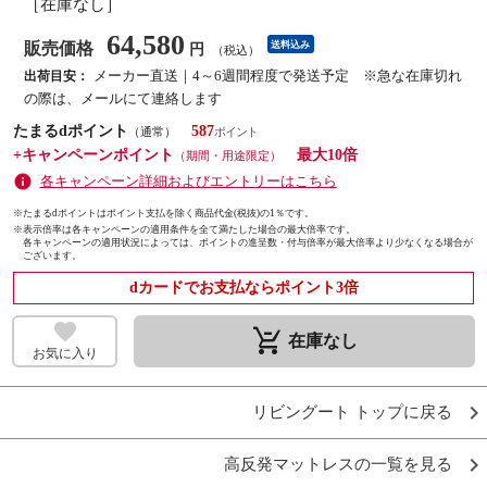
［在庫なし］
64,580
販売価格
送料込み
円
（税込）
メーカー直送｜4～6週間程度で発送予定 ※急な在庫切れ
出荷目安：
の際は、メールにて連絡します
たまるdポイント
587
（通常）
+キャンペーンポイント
最大10倍
（期間・用途限定）
各キャンペーン詳細およびエントリーはこちら
※たまるdポイントはポイント支払を除く商品代金(税抜)の1％です。
※
表示倍率は各キャンペーンの適用条件を全て満たした場合の最大倍率です。
各キャンペーンの適用状況によっては、ポイントの進呈数・付与倍率が最大倍率より少なくなる場合が
ございます。
dカードでお支払ならポイント3倍
remove_shopping_cart
在庫なし
お気に入り
リビングート トップに戻る
高反発マットレスの一覧を見る