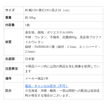
サイズ
約 幅150×奥行195×高さ26（cm）
重量
約 36kg
内容量
1枚
表生地、側地：ポリエステル100%
中材：ウレタン、不織布、抗菌綿80g、高反発プロファ
材質
イルウレタン
線材：SWRH82B C種（線径：2.1mm、エッジハード：
2.2mm）
生産国
日本製
※商品ページ内には別の商品を含む画像を使用してい
注意事項
ます
備考
メーカー保証1年
返品・キャンセル区分（不可）
区分
※北海道・沖縄・離島・一部山間部への配送は追加送
料が発生する場合がございます。