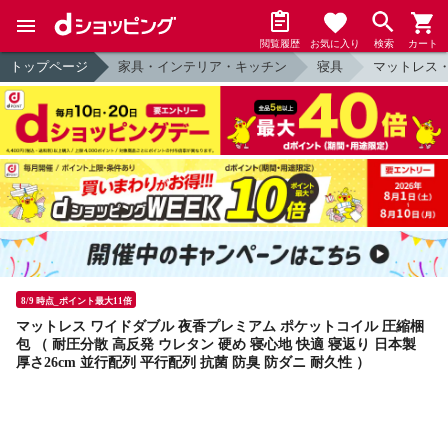
閲覧履歴
お気に入り
検索
カート
トップページ
家具・インテリア・キッチン
寝具
マットレス
8/9 時点_ポイント最大11倍
マットレス ワイドダブル 夜香プレミアム ポケットコイル 圧縮梱
包 （ 耐圧分散 高反発 ウレタン 硬め 寝心地 快適 寝返り 日本製
厚さ26cm 並行配列 平行配列 抗菌 防臭 防ダニ 耐久性 ）