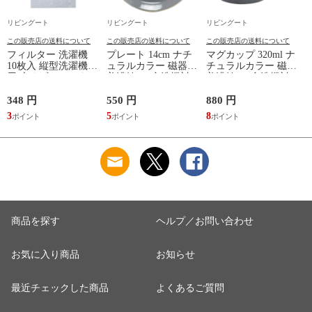
リビングート
リビングート
リビングート
この販売店の送料について
この販売店の送料について
この販売店の送料について
フィルター 洗濯機
プレート 14cm ナチ
マグカップ 320ml ナ
10枚入 縦型洗濯機専
ュラルカラー 磁器
チュラルカラー 磁器
用 糸くずフィルター
美濃焼 （ 食洗機対
美濃焼 （ 食洗機対
ア
（ 縦型 シート型 ゴ
応 電子レンジ対応
応 電子レンジ対応
ミ取り 糸くず ゴミ
ケーキ皿 デザート皿
マグ コップ カップ
348 円
550 円
880 円
6
使い捨て 抗菌 洗濯
取り皿 小皿 日本製
コーヒー 紅茶 珈琲
3
5
8
6
くず取り 排水口 ご
デザートプレート ケ
カフェオレ ミルク
み ほこり 髪の毛 掃
ーキ デザート 取皿
洋食器 おしゃれ ）
除 お手入れ 使い切
菓子皿 お皿 丸皿 お
【アッシュ】
り 洗濯グッズ ）
しゃれ ） 【アッシ
ュ】
商品を探す
ヘルプ／お問い合わせ
お気に入り商品
お知らせ
最近チェックした商品
よくあるご質問