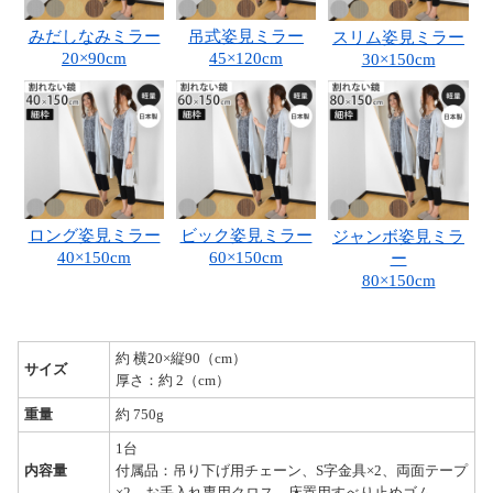
みだしなみミラー
吊式姿見ミラー
スリム姿見ミラー
20×90cm
45×120cm
30×150cm
ロング姿見ミラー
ビック姿見ミラー
ジャンボ姿見ミラ
40×150cm
60×150cm
ー
80×150cm
約 横20×縦90（cm）
サイズ
厚さ：約 2（cm）
重量
約 750g
1台
内容量
付属品：吊り下げ用チェーン、S字金具×2、両面テープ
×2、お手入れ専用クロス、床置用すべり止めゴム