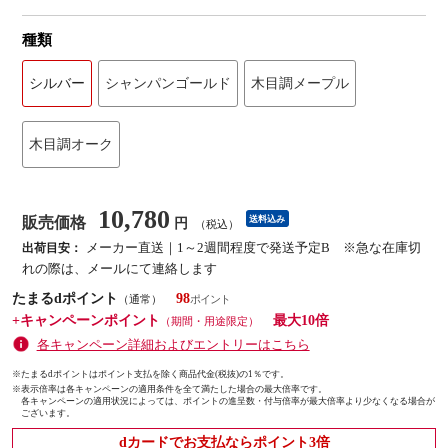
種類
シルバー
シャンパンゴールド
木目調メープル
木目調オーク
10,780
販売価格
送料込み
円
（税込）
メーカー直送｜1～2週間程度で発送予定B ※急な在庫切
出荷目安：
れの際は、メールにて連絡します
たまるdポイント
98
（通常）
+キャンペーンポイント
最大10倍
（期間・用途限定）
各キャンペーン詳細およびエントリーはこちら
※たまるdポイントはポイント支払を除く商品代金(税抜)の1％です。
※
表示倍率は各キャンペーンの適用条件を全て満たした場合の最大倍率です。
各キャンペーンの適用状況によっては、ポイントの進呈数・付与倍率が最大倍率より少なくなる場合が
ございます。
dカードでお支払ならポイント3倍