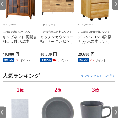
リビングート
リビングート
リビングート
この販売店の送料について
この販売店の送料について
この販売店の送料について
キャビネット 両開き
キッチンカウンター
デスクワゴン 3段 幅
引出し付 天然木 エ
幅140cm コンセント
41cm 天然木 アルダ
スニック調 Timber
付き ステンレス天板
ー材 オイル仕上げ
幅80cm （ リビング
木目調 （ カウンタ
（ 開梱設置 サイド
収納 食器棚 収納 キ
ー 作業台 家電ラッ
ワゴン 袖机 収納 キ
40,880 円
40,380 円
29,680 円
2
ッチン 飾り棚 完成
ク 収納 可動棚 お掃
ャスター付き ワゴン
371
367
269
送料込み
送料込み
送料込み
品 キッチンキャビネ
除ロボット対応 食器
脇机 シンプル デス
ット レトロ ガラス
棚 棚 ラック 2口コン
クサイド 書類収納
扉 ブラウン おしゃ
セント付 脚付 ダー
引き出し 引出 引出
れ ）
人気ランキング
クブラウン ナチュラ
し 小物収納 木製 木
ランキングをもっと見る
ル ウォールナット
目 ナチュラル ）
） 【ナチュラル】
1
2
3
位
位
位