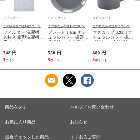
リビングート
リビングート
リビングート
この販売店の送料について
この販売店の送料について
この販売店の送料について
フィルター 洗濯機
プレート 14cm ナチ
マグカップ 320ml ナ
10枚入 縦型洗濯機専
ュラルカラー 磁器
チュラルカラー 磁器
用 糸くずフィルター
美濃焼 （ 食洗機対
美濃焼 （ 食洗機対
ア
（ 縦型 シート型 ゴ
応 電子レンジ対応
応 電子レンジ対応
ミ取り 糸くず ゴミ
ケーキ皿 デザート皿
マグ コップ カップ
348 円
550 円
880 円
6
使い捨て 抗菌 洗濯
取り皿 小皿 日本製
コーヒー 紅茶 珈琲
3
5
8
6
くず取り 排水口 ご
デザートプレート ケ
カフェオレ ミルク
み ほこり 髪の毛 掃
ーキ デザート 取皿
洋食器 おしゃれ ）
除 お手入れ 使い切
菓子皿 お皿 丸皿 お
【アッシュ】
り 洗濯グッズ ）
しゃれ ） 【アッシ
ュ】
商品を探す
ヘルプ／お問い合わせ
お気に入り商品
お知らせ
最近チェックした商品
よくあるご質問