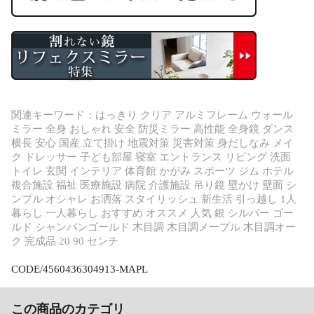
関連キーワード：はっきり クリア アルミフレーム ウォール
ミラー 全身 おしゃれ 安全 防災ミラー 高性能 全身鏡 ダンス
横長 安心 国産 立て掛け 地震対策 災害対策 身だしなみ メイ
ク ドレッサー 子ども部屋 寝室 エントランス リビング 洗面
トイレ 玄関 インテリア 体育館 かがみ スポーツ ジム ホテル
複合施設 福祉 医療施設 病院 介護施設 吊り鏡 壁かけ 壁面 シ
ンプル オシャレ お洒落 スタイリッシュ 新生活 引っ越し 1人
暮らし 一人暮らし おすすめ オススメ 人気 銀 シルバー ゴー
ルド シャンパンゴールド 木目調 木目調メープル 木目調オー
ク 完成品 20 90 センチ
CODE/4560436304913-MAPL
この商品のカテゴリ