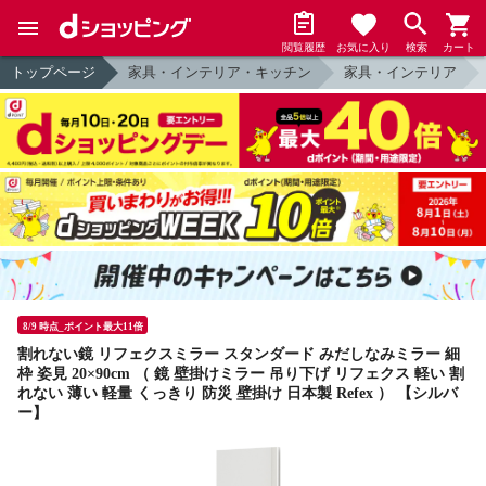
閲覧履歴
お気に入り
検索
カート
トップページ
家具・インテリア・キッチン
家具・インテリア
8/9 時点_ポイント最大11倍
割れない鏡 リフェクスミラー スタンダード みだしなみミラー 細
枠 姿見 20×90cm （ 鏡 壁掛けミラー 吊り下げ リフェクス 軽い 割
れない 薄い 軽量 くっきり 防災 壁掛け 日本製 Refex ） 【シルバ
ー】