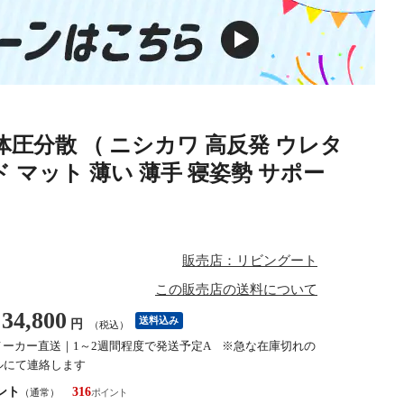
 体圧分散 （ ニシカワ 高反発 ウレタ
ド マット 薄い 薄手 寝姿勢 サポー
販売店：リビングート
この販売店の送料について
34,800
送料込み
円
（税込）
メーカー直送｜1～2週間程度で発送予定A ※急な在庫切れの
ルにて連絡します
ント
316
（通常）