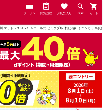
クーポン
閲覧履歴
お気に入り
検索
カート
川 マットレス SUYARA ロール式 セミダブル 体圧分散 （ ニシカワ 高反発 ウ