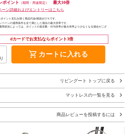
ンポイント
最大10倍
（期間・用途限定）
ペーン詳細およびエントリーはこちら
ポイント支払を除く商品代金(税抜)の1％です。
ンペーンの適用条件を全て満たした場合の最大倍率です。
適用状況によっては、ポイントの進呈数・付与倍率が最大倍率より少なくなる場合がござ
dカードでお支払ならポイント3倍
shopping_cart
カートに入れる
り
リビングート トップに戻る
マットレスの一覧を見る
商品レビューを投稿するには