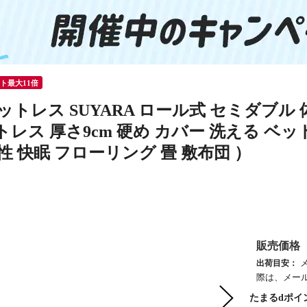
ント最大11倍
ットレス SUYARA ロール式 セミダブル
レス 厚さ9cm 硬め カバー 洗える ベッ
性 快眠 フローリング 畳 敷布団 ）
販売価格
出荷目安：
際は、メー
たまるdポイ