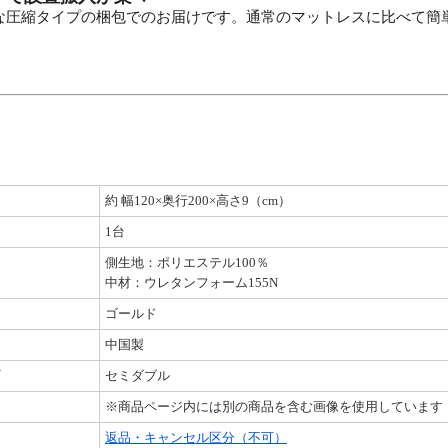
な圧縮タイプの梱包でのお届けです。通常のマットレスに比べて簡
約 幅120×奥行200×高さ9（cm）
1台
側生地：ポリエステル100％
中材：ウレタンフォーム155N
ゴールド
中国製
セミダブル
※商品ページ内には別の商品を含む画像を使用しています
返品・キャンセル区分（不可）