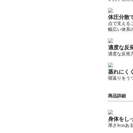
体圧分散
点で支える
幅広い体系
適度な反
適度な反発
蒸れにく
寝返りをう
商品詳細
身体をしっ
厚さ9cm