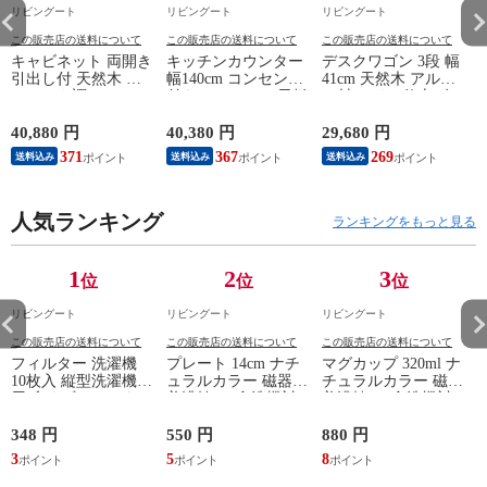
リビングート
リビングート
リビングート
この販売店の送料について
この販売店の送料について
この販売店の送料について
キャビネット 両開き
キッチンカウンター
デスクワゴン 3段 幅
引出し付 天然木 エ
幅140cm コンセント
41cm 天然木 アルダ
スニック調 Timber
付き ステンレス天板
ー材 オイル仕上げ
幅80cm （ リビング
木目調 （ カウンタ
（ 開梱設置 サイド
収納 食器棚 収納 キ
ー 作業台 家電ラッ
ワゴン 袖机 収納 キ
40,880 円
40,380 円
29,680 円
2
ッチン 飾り棚 完成
ク 収納 可動棚 お掃
ャスター付き ワゴン
371
367
269
送料込み
送料込み
送料込み
品 キッチンキャビネ
除ロボット対応 食器
脇机 シンプル デス
ット レトロ ガラス
棚 棚 ラック 2口コン
クサイド 書類収納
扉 ブラウン おしゃ
セント付 脚付 ダー
引き出し 引出 引出
れ ）
人気ランキング
クブラウン ナチュラ
し 小物収納 木製 木
ランキングをもっと見る
ル ウォールナット
目 ナチュラル ）
） 【ナチュラル】
1
2
3
位
位
位
リビングート
リビングート
リビングート
この販売店の送料について
この販売店の送料について
この販売店の送料について
フィルター 洗濯機
プレート 14cm ナチ
マグカップ 320ml ナ
10枚入 縦型洗濯機専
ュラルカラー 磁器
チュラルカラー 磁器
用 糸くずフィルター
美濃焼 （ 食洗機対
美濃焼 （ 食洗機対
（ 縦型 シート型 ゴ
応 電子レンジ対応
応 電子レンジ対応
ミ取り 糸くず ゴミ
ケーキ皿 デザート皿
マグ コップ カップ
348 円
550 円
880 円
1
使い捨て 抗菌 洗濯
取り皿 小皿 日本製
コーヒー 紅茶 珈琲
3
5
8
1
くず取り 排水口 ご
デザートプレート ケ
カフェオレ ミルク
み ほこり 髪の毛 掃
ーキ デザート 取皿
洋食器 おしゃれ ）