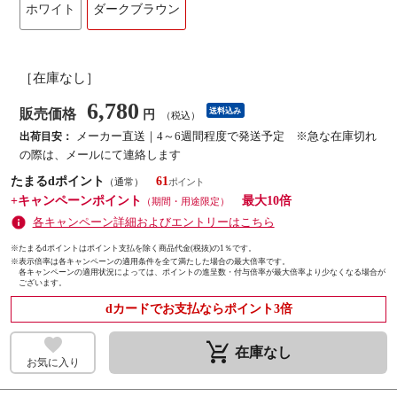
ホワイト
ダークブラウン
［在庫なし］
6,780
販売価格
送料込み
円
（税込）
メーカー直送｜4～6週間程度で発送予定 ※急な在庫切れ
出荷目安：
の際は、メールにて連絡します
たまるdポイント
61
（通常）
+キャンペーンポイント
最大10倍
（期間・用途限定）
各キャンペーン詳細およびエントリーはこちら
※たまるdポイントはポイント支払を除く商品代金(税抜)の1％です。
※
表示倍率は各キャンペーンの適用条件を全て満たした場合の最大倍率です。
各キャンペーンの適用状況によっては、ポイントの進呈数・付与倍率が最大倍率より少なくなる場合が
ございます。
dカードでお支払ならポイント3倍
remove_shopping_cart
在庫なし
お気に入り