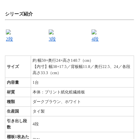
シリーズ紹介
2段
3段
4段
約 幅59×奥行24×高さ140.7（cm）
サイズ
【内寸】幅38+17.5／背板幅11.8／奥行22.5、24／各段
高さ33.3（cm）
内容量
1台
材質
本体：プリント紙化粧繊維板
種類
ダークブラウン、ホワイト
生産国
タイ製
引き出し段
4段
数
棚板1枚あた