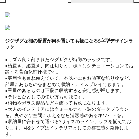
ジグザグな棚の配置が何を置いても様になるS字型デザインラ
ック
●リズム良く刻まれたジグザグが特徴のラックです。
●横置き、縦置き、間仕切りと、様々なシチュエーションで活
躍する背面化粧仕様です。
●実用性も兼ね備えていて、本以外にもお洒落な飾り物など、
部屋にあるものをまとめて収納・ディスプレイできます。
●重量のあるものは下段に収納すると安定感が増します。
●テレビ台としての使い方も可能です。
●植物やガラス製品などを飾っても絵になります。
●大人のインテリアにはウォールナット調のダークブラウン
を。爽やかな空間に加えるなら清潔感のあるホワイトを。
●収納量に合わせて選べる3サイズのラインナップを揃えてお
ります。4段タイプはインテリアとしての存在感を発揮しま
す。