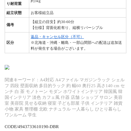
約5kg
り耐荷重
組立状態
お客様組立品
【組立の目安】約30-60分
備考
【仕様】背面化粧有り、縦横リバーシブル
返品・キャンセル区分（不可）
区分
※北海道・沖縄・離島・一部山間部への配送は追加送
料が発生する場合がございます。
関連キーワード：A4対応 A4ファイル マガジンラック シェル
フ 四段 壁面収納 多目的ラック 約 幅60 奥行25 高さ140 cm セ
ンチ 白 茶 モノトーン モダン ホワイトインテリア 韓国風 韓
国インテリア 淡色 カフェ風 什器 店舗 ショップ サロン 美容
室 美容院 見せる収納 寝室 子ども部屋 子供 インテリア 雑貨
小物 家具 整理棚 北欧 ナチュラル 一人暮らし ひとり暮らし
ワンルーム 学生
CODE/4943733610190-DBR