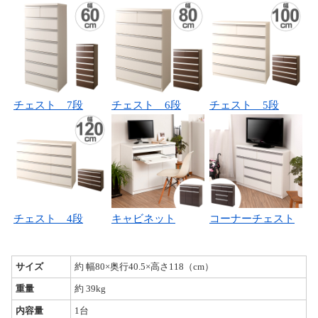
チェスト 7段
チェスト 6段
チェスト 5段
チェスト 4段
キャビネット
コーナーチェスト
サイズ
約 幅80×奥行40.5×高さ118（cm）
重量
約 39kg
内容量
1台