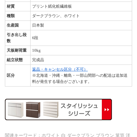
材質
プリント紙化粧繊維板
種類
ダークブラウン、ホワイト
生産国
日本製
引き出し段
6段
数
天板耐荷重
10kg
組立状態
完成品
返品・キャンセル区分（不可）
区分
※北海道・沖縄・離島・一部山間部への配送は追加送
料が発生する場合がございます。
関連キーワード：ホワイト 白 ダークブラン ブラウン 箪笥 洋