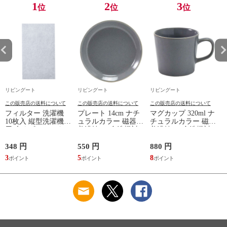
1
2
3
位
位
位
リビングート
リビングート
リビングート
この販売店の送料について
この販売店の送料について
この販売店の送料について
フィルター 洗濯機
プレート 14cm ナチ
マグカップ 320ml ナ
10枚入 縦型洗濯機専
ュラルカラー 磁器
チュラルカラー 磁器
用 糸くずフィルター
美濃焼 （ 食洗機対
美濃焼 （ 食洗機対
（ 縦型 シート型 ゴ
応 電子レンジ対応
応 電子レンジ対応
ミ取り 糸くず ゴミ
ケーキ皿 デザート皿
マグ コップ カップ
348 円
550 円
880 円
1
使い捨て 抗菌 洗濯
取り皿 小皿 日本製
コーヒー 紅茶 珈琲
3
5
8
1
くず取り 排水口 ご
デザートプレート ケ
カフェオレ ミルク
み ほこり 髪の毛 掃
ーキ デザート 取皿
洋食器 おしゃれ ）
除 お手入れ 使い切
菓子皿 お皿 丸皿 お
【アッシュ】
り 洗濯グッズ ）
しゃれ ） 【アッシ
ュ】