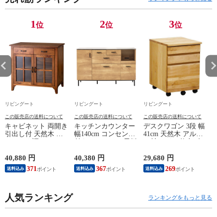
1
2
3
位
位
位
リビングート
リビングート
リビングート
この販売店の送料について
この販売店の送料について
この販売店の送料について
キャビネット 両開き
キッチンカウンター
デスクワゴン 3段 幅
引出し付 天然木 エ
幅140cm コンセント
41cm 天然木 アルダ
スニック調 Timber
付き ステンレス天板
ー材 オイル仕上げ
幅80cm （ リビング
木目調 （ カウンタ
（ 開梱設置 サイド
収納 食器棚 収納 キ
ー 作業台 家電ラッ
ワゴン 袖机 収納 キ
40,880 円
40,380 円
29,680 円
2
ッチン 飾り棚 完成
ク 収納 可動棚 お掃
ャスター付き ワゴン
371
367
269
送料込み
送料込み
送料込み
品 キッチンキャビネ
除ロボット対応 食器
脇机 シンプル デス
ット レトロ ガラス
棚 棚 ラック 2口コン
クサイド 書類収納
扉 ブラウン おしゃ
セント付 脚付 ダー
引き出し 引出 引出
れ ）
人気ランキング
クブラウン ナチュラ
し 小物収納 木製 木
ランキングをもっと見る
ル ウォールナット
目 ナチュラル ）
） 【ナチュラル】