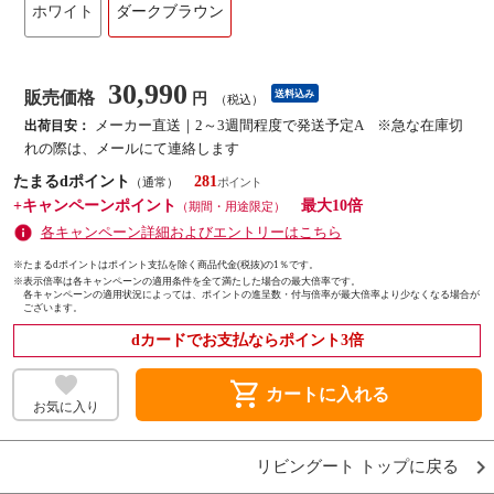
ホワイト
ダークブラウン
30,990
販売価格
送料込み
円
（税込）
メーカー直送｜2～3週間程度で発送予定A ※急な在庫切
出荷目安：
れの際は、メールにて連絡します
たまるdポイント
281
（通常）
+キャンペーンポイント
最大10倍
（期間・用途限定）
各キャンペーン詳細およびエントリーはこちら
※たまるdポイントはポイント支払を除く商品代金(税抜)の1％です。
※
表示倍率は各キャンペーンの適用条件を全て満たした場合の最大倍率です。
各キャンペーンの適用状況によっては、ポイントの進呈数・付与倍率が最大倍率より少なくなる場合が
ございます。
dカードでお支払ならポイント3倍
shopping_cart
カートに入れる
お気に入り
リビングート トップに戻る