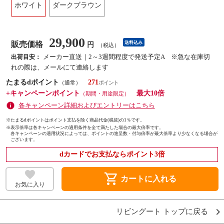
ホワイト
ダークブラウン
29,900
販売価格
送料込み
円
（税込）
メーカー直送｜2～3週間程度で発送予定A ※急な在庫切
出荷目安：
れの際は、メールにて連絡します
たまるdポイント
271
（通常）
+キャンペーンポイント
最大10倍
（期間・用途限定）
各キャンペーン詳細およびエントリーはこちら
※たまるdポイントはポイント支払を除く商品代金(税抜)の1％です。
※
表示倍率は各キャンペーンの適用条件を全て満たした場合の最大倍率です。
各キャンペーンの適用状況によっては、ポイントの進呈数・付与倍率が最大倍率より少なくなる場合が
ございます。
dカードでお支払ならポイント3倍
shopping_cart
カートに入れる
お気に入り
リビングート トップに戻る