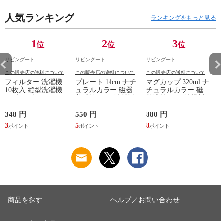
ット レトロ ガラス
棚 棚 ラック 2口コン
クサイド 書類収納
扉 ブラウン おしゃ
セント付 脚付 ダー
引き出し 引出 引出
れ ）
人気ランキング
クブラウン ナチュラ
し 小物収納 木製 木
ランキングをもっと見る
ル ウォールナット
目 ナチュラル ）
） 【ナチュラル】
1
2
3
位
位
位
リビングート
リビングート
リビングート
この販売店の送料について
この販売店の送料について
この販売店の送料について
フィルター 洗濯機
プレート 14cm ナチ
マグカップ 320ml ナ
10枚入 縦型洗濯機専
ュラルカラー 磁器
チュラルカラー 磁器
用 糸くずフィルター
美濃焼 （ 食洗機対
美濃焼 （ 食洗機対
（ 縦型 シート型 ゴ
応 電子レンジ対応
応 電子レンジ対応
ミ取り 糸くず ゴミ
ケーキ皿 デザート皿
マグ コップ カップ
348 円
550 円
880 円
1
使い捨て 抗菌 洗濯
取り皿 小皿 日本製
コーヒー 紅茶 珈琲
3
5
8
1
くず取り 排水口 ご
デザートプレート ケ
カフェオレ ミルク
み ほこり 髪の毛 掃
ーキ デザート 取皿
洋食器 おしゃれ ）
除 お手入れ 使い切
菓子皿 お皿 丸皿 お
【アッシュ】
り 洗濯グッズ ）
しゃれ ） 【アッシ
ュ】
商品を探す
ヘルプ／お問い合わせ