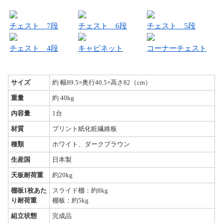
チェスト 7段
チェスト 6段
チェスト 5段
チェスト 4段
キャビネット
コーナーチェスト
サイズ
約 幅89.5×奥行40.5×高さ82（cm）
重量
約 40kg
内容量
1台
材質
プリント紙化粧繊維板
種類
ホワイト、ダークブラウン
生産国
日本製
天板耐荷重
約20kg
棚板1枚あた
スライド棚：約8kg
り耐荷重
棚板：約5kg
組立状態
完成品