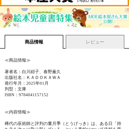
商品情報
レビュー
≪商品情報≫
著者名：白川紺子、春野薫久
出版社名：ＫＡＤＯＫＡＷＡ
発行年月：2025年01月
判型：文庫
ISBN：9784041157152
≪内容情報≫
稀代の巫術師と評判の董月季（とうげっき）は、ある日「持