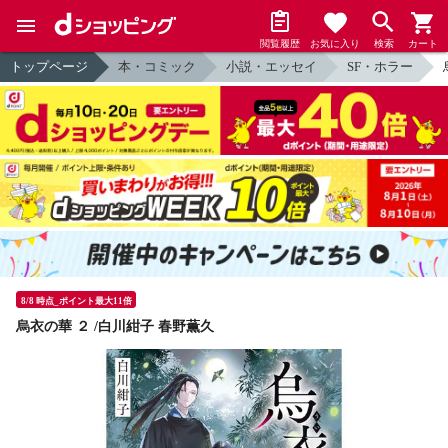
閲覧履歴
お気に入り
検索
カート
トップページ
本・コミック
小説・エッセイ
SF・ホラー
8/8 時点_ポイント最大11倍
烏衣の華 ２ /白川紺子 春野薫久