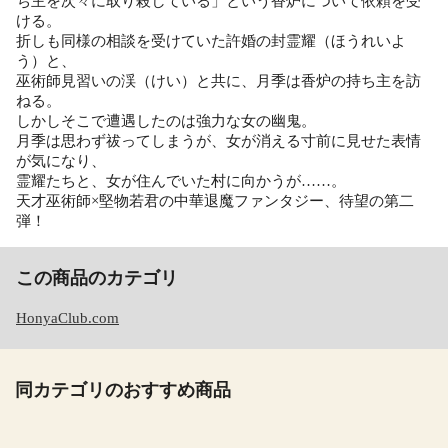
ち主を次々に取り殺している」という香炉について依頼を受
ける。
折しも同様の相談を受けていた許婚の封霊耀（ほうれいよ
う）と、
巫術師見習いの渓（けい）と共に、月季は香炉の持ち主を訪
ねる。
しかしそこで遭遇したのは強力な女の幽鬼。
月季は思わず祓ってしまうが、女が消える寸前に見せた表情
が気になり、
霊耀たちと、女が住んでいた村に向かうが……。
天才巫術師×堅物若君の中華退魔ファンタジー、待望の第二
弾！
この商品のカテゴリ
HonyaClub.com
同カテゴリのおすすめ商品