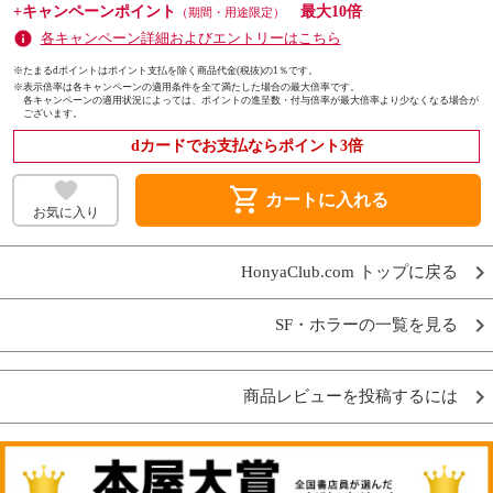
+キャンペーンポイント
最大10倍
（期間・用途限定）
各キャンペーン詳細およびエントリーはこちら
※たまるdポイントはポイント支払を除く商品代金(税抜)の1％です。
※
表示倍率は各キャンペーンの適用条件を全て満たした場合の最大倍率です。
各キャンペーンの適用状況によっては、ポイントの進呈数・付与倍率が最大倍率より少なくなる場合が
ございます。
dカードでお支払ならポイント3倍
shopping_cart
カートに入れる
お気に入り
HonyaClub.com トップに戻る
SF・ホラーの一覧を見る
商品レビューを投稿するには