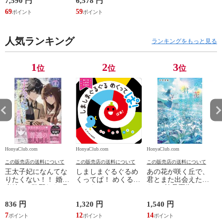
7,590 円
6,578 円
4
建設請負 第２版 /富
69
59
3
田裕 小里佳嵩
人気ランキング
ランキングをもっと見る
1
2
3
位
位
位
HonyaClub.com
HonyaClub.com
HonyaClub.com
H
この販売店の送料について
この販売店の送料について
この販売店の送料について
王太子妃になんてな
しましまぐるぐるめ
あの花が咲く丘で、
りたくない！！ 婚約
くってぱ！ めくるし
君とまた出会えた
者編 ４ /鴨野れな 月
かけえほん /かしわ
ら。 /汐見夏衛
神サキ 蔦森えん
らあきお
836 円
1,320 円
1,540 円
5
7
12
14
5