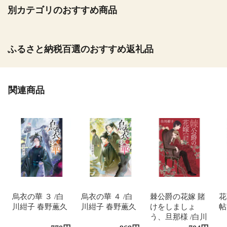
別カテゴリのおすすめ商品
ふるさと納税百選のおすすめ返礼品
関連商品
烏衣の華 ３ /白
烏衣の華 ４ /白
棘公爵の花嫁 賭
花
川紺子 春野薫久
川紺子 春野薫久
けをしましょ
帖
う、旦那様 /白川
紺子