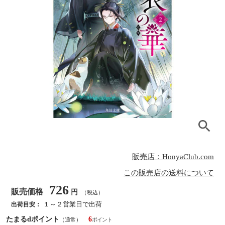
販売店：HonyaClub.com
この販売店の送料について
726
販売価格
円
（税込）
１～２営業日で出荷
出荷目安：
たまるdポイント
6
（通常）