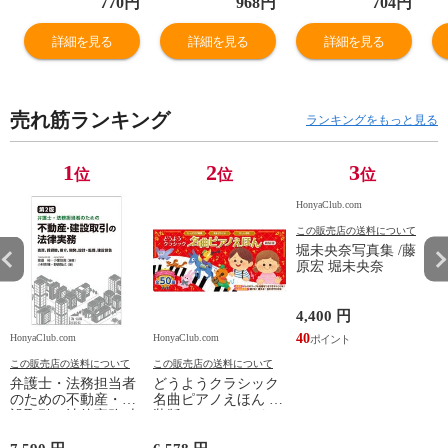
770
円
968
円
704
円
詳細を見る
詳細を見る
詳細を見る
売れ筋ランキング
ランキングをもっと見る
1
2
3
位
位
位
HonyaClub.com
この販売店の送料について
堀未央奈写真集 /藤
原宏 堀未央奈
4,400 円
40
HonyaClub.com
HonyaClub.com
H
この販売店の送料について
この販売店の送料について
弁護士・法務担当者
どうようクラシック
のための不動産・建
名曲ピアノえほん 新
設取引の法律実務 売
装版 /はっとりなな
買、賃貸借、媒介、
み かいちとおる カ
開発、設計・監理、
ワシマミワコ