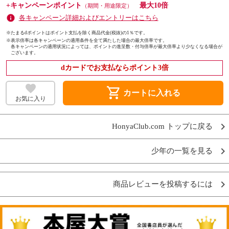
+キャンペーンポイント
最大10倍
（期間・用途限定）
各キャンペーン詳細およびエントリーはこちら
※たまるdポイントはポイント支払を除く商品代金(税抜)の1％です。
※
表示倍率は各キャンペーンの適用条件を全て満たした場合の最大倍率です。
各キャンペーンの適用状況によっては、ポイントの進呈数・付与倍率が最大倍率より少なくなる場合が
ございます。
dカードでお支払ならポイント3倍
shopping_cart
カートに入れる
お気に入り
HonyaClub.com トップに戻る
少年の一覧を見る
商品レビューを投稿するには