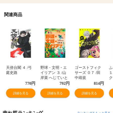
関連商品
天傍台閣 ４ /弓
野球・文明・エ
ゴーストフィク
ふ
庭史路
イリアン ３ /山
サーズ ０７ /田
１
岸菜 へじていと
中靖規
ク
770
円
792
円
814
円
詳細を見る
詳細を見る
詳細を見る