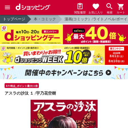
閲覧履歴
お気に入り
検索
カート
トップページ
本・コミック
漫画(コミック）/ライトノベル/ボーイ
8/9 時点_ポイント最大11倍
アスラの沙汰 １ /宇乃花空樹