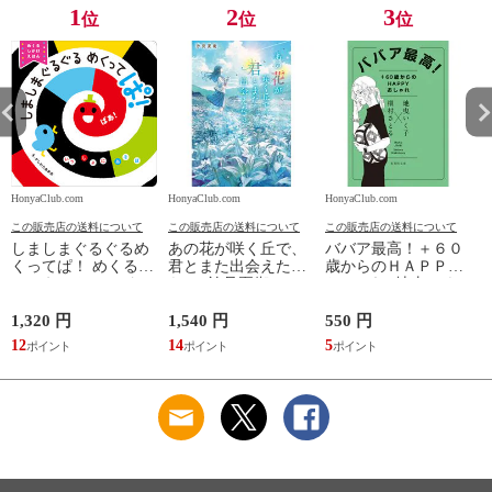
1
2
3
位
位
位
HonyaClub.com
HonyaClub.com
HonyaClub.com
H
この販売店の送料について
この販売店の送料について
この販売店の送料について
しましまぐるぐるめ
あの花が咲く丘で、
ババア最高！＋６０
くってぱ！ めくるし
君とまた出会えた
歳からのＨＡＰＰＹ
かけえほん /かしわ
ら。 /汐見夏衛
おしゃれ /地曳いく
らあきお
子 槇村さとる
1,320 円
1,540 円
550 円
7
12
14
5
6