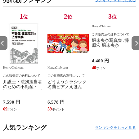
売れ筋ランキング
ランキングをもっと見る
1
2
3
位
位
位
HonyaClub.com
この販売店の送料について
堀未央奈写真集 /藤
原宏 堀未央奈
4,400 円
40
HonyaClub.com
HonyaClub.com
H
この販売店の送料について
この販売店の送料について
弁護士・法務担当者
どうようクラシック
のための不動産・建
名曲ピアノえほん 新
設取引の法律実務 売
装版 /はっとりなな
買、賃貸借、媒介、
み かいちとおる カ
開発、設計・監理、
ワシマミワコ
7,590 円
6,578 円
4
建設請負 第２版 /富
69
59
3
田裕 小里佳嵩
人気ランキング
ランキングをもっと見る