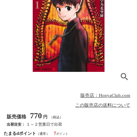
販売店：HonyaClub.com
この販売店の送料について
770
販売価格
円
（税込）
１～２営業日で出荷
出荷目安：
たまるdポイント
7
（通常）