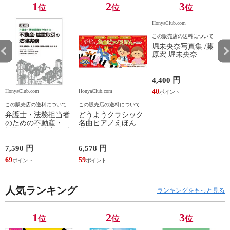
1
2
3
位
位
位
HonyaClub.com
この販売店の送料について
堀未央奈写真集 /藤
原宏 堀未央奈
4,400 円
40
HonyaClub.com
HonyaClub.com
H
この販売店の送料について
この販売店の送料について
弁護士・法務担当者
どうようクラシック
のための不動産・建
名曲ピアノえほん 新
設取引の法律実務 売
装版 /はっとりなな
買、賃貸借、媒介、
み かいちとおる カ
開発、設計・監理、
ワシマミワコ
7,590 円
6,578 円
4
建設請負 第２版 /富
69
59
3
田裕 小里佳嵩
人気ランキング
ランキングをもっと見る
1
2
3
位
位
位