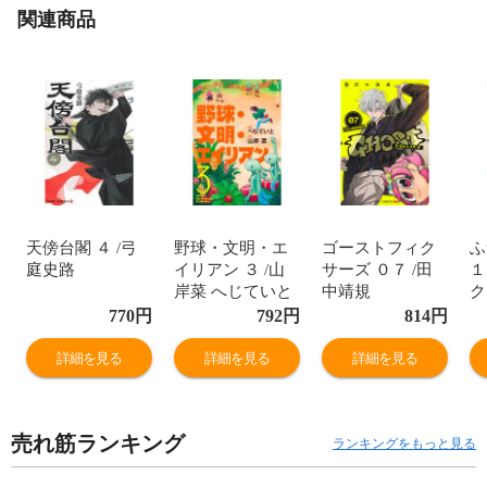
関連商品
天傍台閣 ４ /弓
野球・文明・エ
ゴーストフィク
ふ
庭史路
イリアン ３ /山
サーズ ０７ /田
１
岸菜 へじていと
中靖規
ク
770
円
792
円
814
円
詳細を見る
詳細を見る
詳細を見る
売れ筋ランキング
ランキングをもっと見る