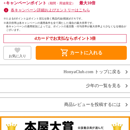
+キャンペーンポイント
最大10倍
（期間・用途限定）
各キャンペーン詳細およびエントリーはこちら
※たまるdポイントはポイント支払を除く商品代金(税抜)の1％です。
※
表示倍率は各キャンペーンの適用条件を全て満たした場合の最大倍率です。
各キャンペーンの適用状況によっては、ポイントの進呈数・付与倍率が最大倍率より少なくなる場合が
ございます。
dカードでお支払ならポイント3倍
shopping_cart
カートに入れる
お気に入り
HonyaClub.com トップに戻る
少年の一覧を見る
商品レビューを投稿するには