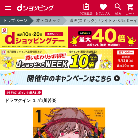
閲覧履歴
お気に入り
検索
カート
トップページ
本・コミック
漫画(コミック）/ライトノベル/ボーイ
8/9 時点_ポイント最大11倍
ドラマクイン １ /市川苦楽