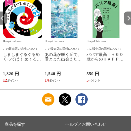
HonyaClub.com
HonyaClub.com
HonyaClub.com
H
この販売店の送料について
この販売店の送料について
この販売店の送料について
しましまぐるぐるめ
あの花が咲く丘で、
ババア最高！＋６０
くってぱ！ めくるし
君とまた出会えた
歳からのＨＡＰＰＹ
かけえほん /かしわ
ら。 /汐見夏衛
おしゃれ /地曳いく
らあきお
子 槇村さとる
1,320 円
1,540 円
550 円
7
12
14
5
6
商品を探す
ヘルプ／お問い合わせ