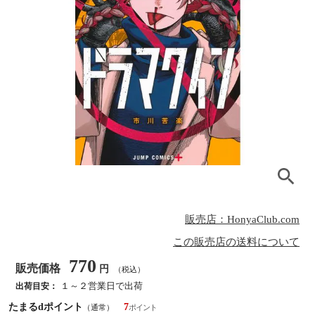
販売店：HonyaClub.com
この販売店の送料について
770
販売価格
円
（税込）
１～２営業日で出荷
出荷目安：
たまるdポイント
7
（通常）