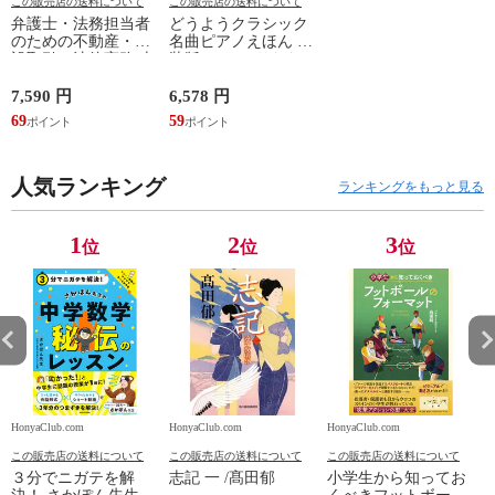
この販売店の送料について
この販売店の送料について
弁護士・法務担当者
どうようクラシック
のための不動産・建
名曲ピアノえほん 新
設取引の法律実務 売
装版 /はっとりなな
買、賃貸借、媒介、
み かいちとおる カ
開発、設計・監理、
ワシマミワコ
7,590 円
6,578 円
4
建設請負 第２版 /富
69
59
3
田裕 小里佳嵩
人気ランキング
ランキングをもっと見る
1
2
3
位
位
位
HonyaClub.com
HonyaClub.com
HonyaClub.com
H
この販売店の送料について
この販売店の送料について
この販売店の送料について
３分でニガテを解
志記 一 /髙田郁
小学生から知ってお