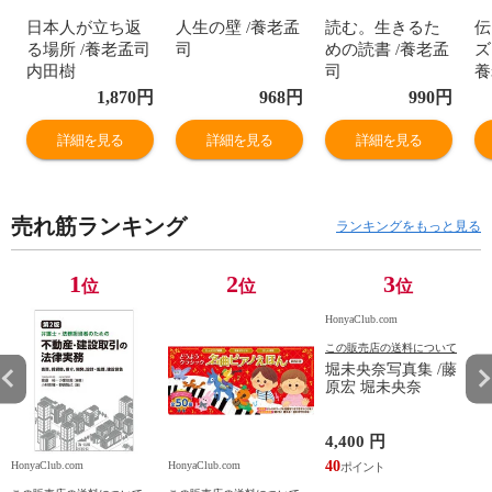
日本人が立ち返
人生の壁 /養老孟
読む。生きるた
伝
る場所 /養老孟司
司
めの読書 /養老孟
ズ
内田樹
司
養
1,870
円
968
円
990
円
詳細を見る
詳細を見る
詳細を見る
売れ筋ランキング
ランキングをもっと見る
1
2
3
位
位
位
HonyaClub.com
この販売店の送料について
堀未央奈写真集 /藤
原宏 堀未央奈
4,400 円
40
HonyaClub.com
HonyaClub.com
H