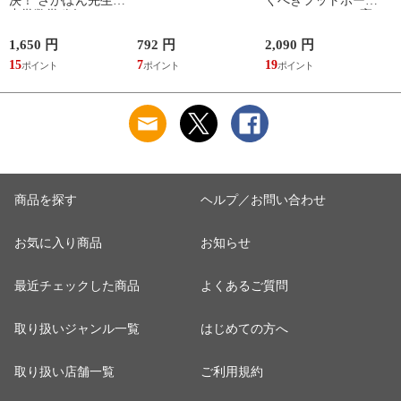
決！ さかぽん先生の
くべきフットボール
中学数学秘伝のレッ
のフォーマット /高
スン /さかぽん先生
田純
1,650 円
792 円
2,090 円
8
15
7
19
7
商品を探す
ヘルプ／お問い合わせ
お気に入り商品
お知らせ
最近チェックした商品
よくあるご質問
取り扱いジャンル一覧
はじめての方へ
取り扱い店舗一覧
ご利用規約