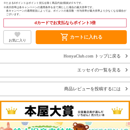
※たまるdポイントはポイント支払を除く商品代金(税抜)の1％です。
※
表示倍率は各キャンペーンの適用条件を全て満たした場合の最大倍率です。
各キャンペーンの適用状況によっては、ポイントの進呈数・付与倍率が最大倍率より少なくなる場合が
ございます。
dカードでお支払ならポイント3倍
shopping_cart
カートに入れる
お気に入り
HonyaClub.com トップに戻る
エッセイの一覧を見る
商品レビューを投稿するには