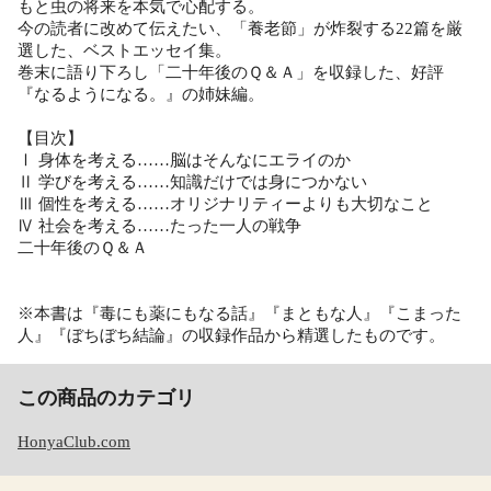
もと虫の将来を本気で心配する。
今の読者に改めて伝えたい、「養老節」が炸裂する22篇を厳
選した、ベストエッセイ集。
巻末に語り下ろし「二十年後のＱ＆Ａ」を収録した、好評
『なるようになる。』の姉妹編。
【目次】
Ⅰ 身体を考える……脳はそんなにエライのか
Ⅱ 学びを考える……知識だけでは身につかない
Ⅲ 個性を考える……オリジナリティーよりも大切なこと
Ⅳ 社会を考える……たった一人の戦争
二十年後のＱ＆Ａ
※本書は『毒にも薬にもなる話』『まともな人』『こまった
人』『ぼちぼち結論』の収録作品から精選したものです。
この商品のカテゴリ
HonyaClub.com