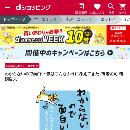
閲覧履歴
お気に入り
検索
カート
トップページ
本・コミック
小説・エッセイ
エッセイ
わ
8/6 時点_ポイント最大11倍
わからないので面白い 僕はこんなふうに考えてきた /養老孟司 鵜
飼哲夫