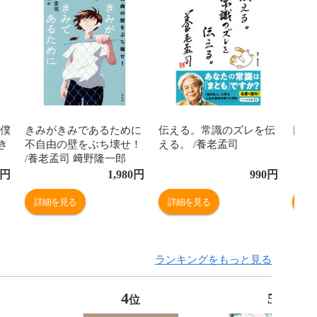
 僕
きみがきみであるために
伝える。常識のズレを伝
日本
き
不自由の壁をぶち壊せ！
える。 /養老孟司
/養老孟司 﨑野隆一郎
円
1,980
円
990
円
詳細を見る
詳細を見る
詳
ランキングをもっと見る
4
5
位
位