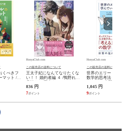
HonyaClub.com
HonyaClub.com
て
この販売店の送料について
この販売店の送料について
おくべきフ
王太子妃になんてなりたくな
世界のエリートが学ん
マット /高
い！！ 婚約者編 ４ /鴨野れな
数学的思考法 /マーカス
月神サキ 蔦森えん
ュ・ソー 大野和基
836 円
1,045 円
7
9