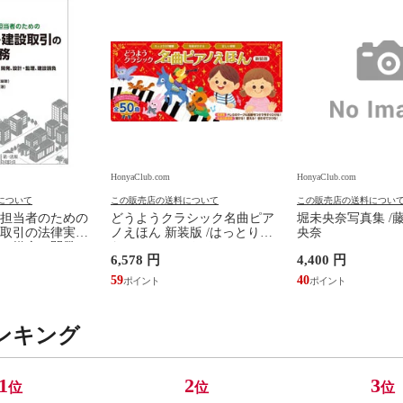
HonyaClub.com
HonyaClub.com
について
この販売店の送料について
この販売店の送料につい
担当者のための
どうようクラシック名曲ピア
堀未央奈写真集 /
取引の法律実務
ノえほん 新装版 /はっとりな
央奈
、媒介、開発、
なみ かいちとおる カワシマミ
6,578 円
4,400 円
建設請負 第２版
ワコ
佳嵩
59
40
ンキング
1
2
3
位
位
位