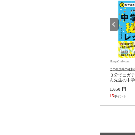
.com
HonyaClub.com
HonyaClub.com
の送料について
この販売店の送料について
この販売店の送料
ぱなしはもう終わり！
１００日後に英語がものにな
３分でニガテ
理者のための研修の極
る１日１０分 ネイティブ英語
ん先生の中学
びを現場につなぐ「研修
書き写し /ブレット・リンゼイ
スン /さかぽ
円
1,980 円
1,650 円
で、人が育ち、看護が
井上麻衣
 /倉岡有美子
18
15