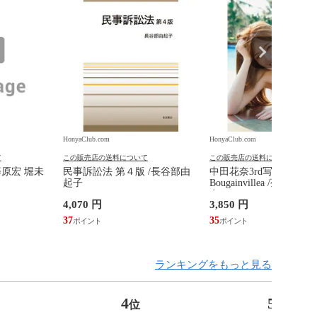
HonyaClub.com
HonyaClub.com
て
この販売店の送料について
この販売店の送料について
藤原宏 堀未
民事訴訟法 第４版 /長谷部由
中田花奈3rd写真集
起子
Bougainvillea /菊地泰
奈
4,070 円
3,850 円
37
35
ランキングをもっと見る
4
5
位
位