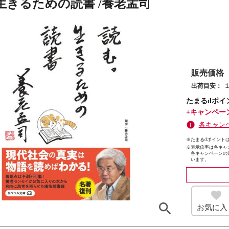
生きるための読書 /養老孟司
販売価格
出荷目安：
たまるdポイ
+キャンペー
各キャン
※たまるdポイントは
※
表示倍率は各キャ
各キャンペーンの
います。
お気に入