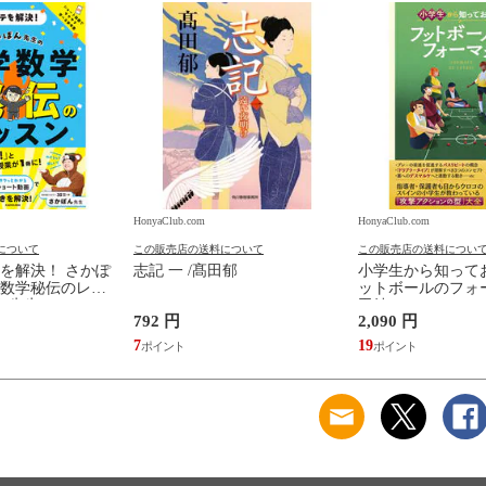
HonyaClub.com
HonyaClub.com
について
この販売店の送料について
この販売店の送料につい
を解決！ さかぽ
志記 一 /髙田郁
小学生から知って
数学秘伝のレッ
ットボールのフォー
ん先生
田純
792 円
2,090 円
7
19