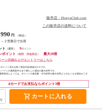
販売店：HonyaClub.com
この販売店の送料について
990
円
（税込）
１～２営業日で出荷
ント
9
（通常）
ンポイント
最大10倍
（期間・用途限定）
ペーン詳細およびエントリーはこちら
ポイント支払を除く商品代金(税抜)の1％です。
ンペーンの適用条件を全て満たした場合の最大倍率です。
適用状況によっては、ポイントの進呈数・付与倍率が最大倍率より少なくなる場合がござ
dカードでお支払ならポイント3倍
shopping_cart
カートに入れる
り