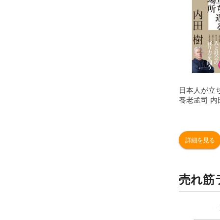
日本人が立ち
養老孟司 内
詳細を見る
売れ筋
9
10
位
位