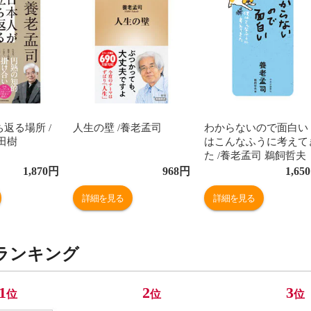
返る場所 /
人生の壁 /養老孟司
わからないので面白い
田樹
はこんなふうに考えて
た /養老孟司 鵜飼哲夫
1,870
円
968
円
1,650
詳細を見る
詳細を見る
ランキング
1
2
3
位
位
位