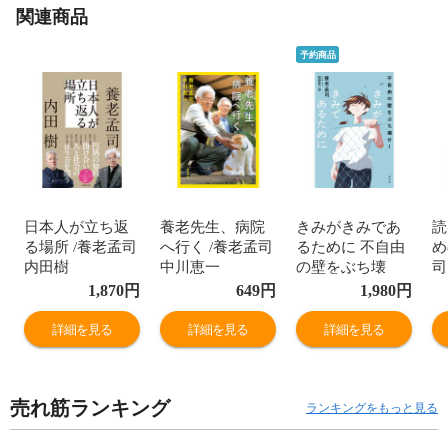
関連商品
予約商品
日本人が立ち返
養老先生、病院
きみがきみであ
読
る場所 /養老孟司
へ行く /養老孟司
るために 不自由
め
内田樹
中川恵一
の壁をぶち壊
司
せ！ /養老孟司
1,870
円
649
円
1,980
円
﨑野隆一郎
詳細を見る
詳細を見る
詳細を見る
売れ筋ランキング
ランキングをもっと見る