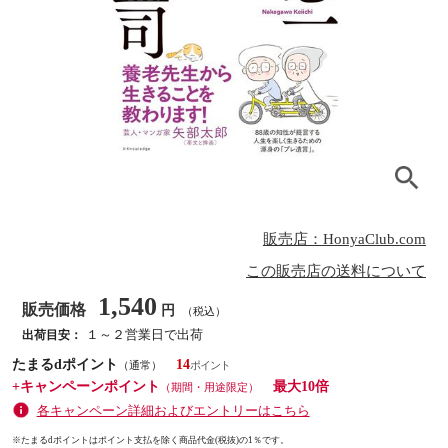
販売店：HonyaClub.com
この販売店の送料について
1,540
販売価格
円
（税込）
１～２営業日で出荷
出荷目安：
たまるdポイント
14
（通常）
+キャンペーンポイント
最大10倍
（期間・用途限定）
各キャンペーン詳細およびエントリーはこちら
※たまるdポイントはポイント支払を除く商品代金(税抜)の1％です。