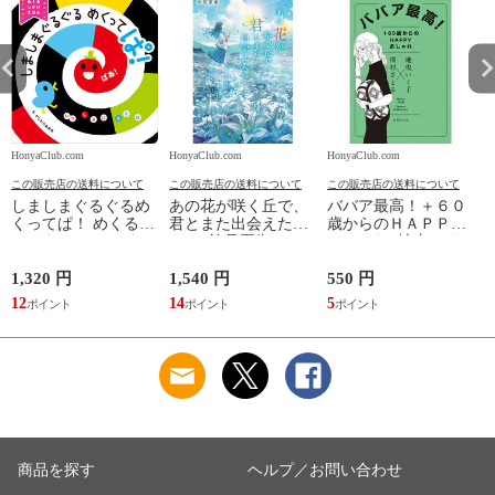
HonyaClub.com
HonyaClub.com
HonyaClub.com
H
この販売店の送料について
この販売店の送料について
この販売店の送料について
しましまぐるぐるめ
あの花が咲く丘で、
ババア最高！＋６０
くってぱ！ めくるし
君とまた出会えた
歳からのＨＡＰＰＹ
かけえほん /かしわ
ら。 /汐見夏衛
おしゃれ /地曳いく
らあきお
子 槇村さとる
1,320 円
1,540 円
550 円
7
12
14
5
6
商品を探す
ヘルプ／お問い合わせ