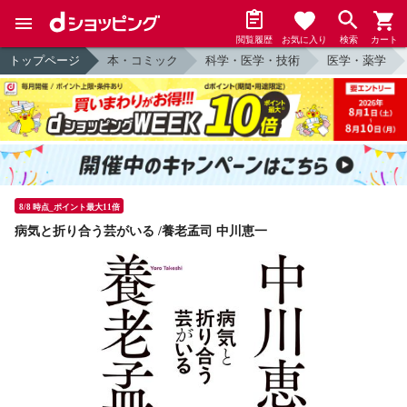
閲覧履歴
お気に入り
検索
カート
トップページ
本・コミック
科学・医学・技術
医学・薬学
8/8 時点_ポイント最大11倍
病気と折り合う芸がいる /養老孟司 中川恵一