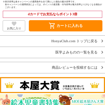
※
表示倍率は各キャンペーンの適用条件を全て満たした場合の最大倍率です。
各キャンペーンの適用状況によっては、ポイントの進呈数・付与倍率が最大倍率より少なくなる場合が
ございます。
dカードでお支払ならポイント3倍
shopping_cart
カートに入れる
お気に入り
HonyaClub.com トップに戻る
医学よみものの一覧を見る
商品レビューを投稿するには