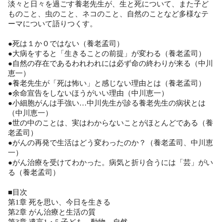
淡々と日々を過ごす養老先生が、生と死について、また子ど
ものこと、虫のこと、ネコのこと、自然のことなど多様なテ
ーマについて語りつくす。
●死は１か０ではない（養老孟司）
●大病をすると「生きることの前提」が変わる（養老孟司）
●自然の存在であるわれわれには必ず命の終わりが来る（中川
恵一）
●養老先生が「死は怖い」と感じない理由とは（養老孟司）
●余命宣告をしないほうがいい理由（中川恵一）
●小細胞がんは手強い…中川先生が診る養老先生の病状とは
（中川恵一）
●世の中のことは、実はわからないことがほとんどである（養
老孟司）
●がんの再発で生活はどう変わったのか？（養老孟司、中川恵
一）
●がん治療を受けてわかった。病気と折り合うには「芸」がい
る（養老孟司）
■目次
第1章 死を思い、今日を生きる
第2章 がん治療と生活の質
第3章 遺言1・5 子ども、動物、自然