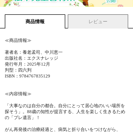
商品情報
レビュー
≪商品情報≫
著者名：養老孟司、中川恵一
出版社名：エクスナレッジ
発行年月：2025年12月
判型：四六判
ISBN：9784767835129
≪内容情報≫
「大事なのは自分の都合。自分にとって居心地のいい場所を
探そう」。88歳の知性が提言する、人生を楽しく生きるため
の「プレ遺言」！
がん再発後の治療経過と、病気と折り合いをつけながら、