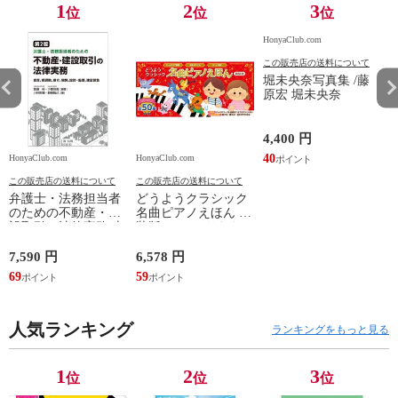
1
2
3
位
位
位
HonyaClub.com
この販売店の送料について
堀未央奈写真集 /藤
原宏 堀未央奈
4,400 円
40
HonyaClub.com
HonyaClub.com
H
この販売店の送料について
この販売店の送料について
弁護士・法務担当者
どうようクラシック
のための不動産・建
名曲ピアノえほん 新
設取引の法律実務 売
装版 /はっとりなな
買、賃貸借、媒介、
み かいちとおる カ
開発、設計・監理、
ワシマミワコ
7,590 円
6,578 円
4
建設請負 第２版 /富
69
59
3
田裕 小里佳嵩
人気ランキング
ランキングをもっと見る
1
2
3
位
位
位