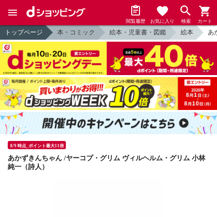
閲覧履歴
お気に入り
検索
カート
トップページ
本・コミック
絵本・児童書・図鑑
絵本
あ
8/9 時点_ポイント最大11倍
あかずきんちゃん /ヤーコプ・グリム ヴィルヘルム・グリム 小林
純一（詩人）