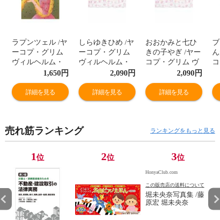
ラプンツェル /ヤ
しらゆきひめ /ヤ
おおかみと七ひ
ブ
ーコプ・グリム
ーコプ・グリム
きの子やぎ /ヤー
ん
ヴィルヘルム・
ヴィルヘルム・
コプ・グリム ヴ
コ
グリム いもとよ
グリム 八木田宜
ィルヘルム・グ
ィ
1,650
円
2,090
円
2,090
円
うこ
子
リム 奈街三郎
リ
詳細を見る
詳細を見る
詳細を見る
売れ筋ランキング
ランキングをもっと見る
1
2
3
位
位
位
HonyaClub.com
この販売店の送料について
堀未央奈写真集 /藤
原宏 堀未央奈