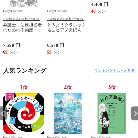
4,400 円
40
HonyaClub.com
HonyaClub.com
H
この販売店の送料について
この販売店の送料について
弁護士・法務担当者
どうようクラシック
のための不動産・建
名曲ピアノえほん 新
設取引の法律実務 売
装版 /はっとりなな
買、賃貸借、媒介、
み かいちとおる カ
開発、設計・監理、
ワシマミワコ
7,590 円
6,578 円
4
建設請負 第２版 /富
69
59
3
田裕 小里佳嵩
人気ランキング
ランキングをもっと見る
1
2
3
位
位
位
HonyaClub.com
HonyaClub.com
HonyaClub.com
H