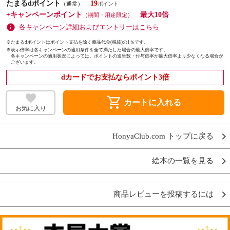
たまるdポイント
19
（通常）
+キャンペーンポイント
最大10倍
（期間・用途限定）
各キャンペーン詳細およびエントリーはこちら
※たまるdポイントはポイント支払を除く商品代金(税抜)の1％です。
※
表示倍率は各キャンペーンの適用条件を全て満たした場合の最大倍率です。
各キャンペーンの適用状況によっては、ポイントの進呈数・付与倍率が最大倍率より少なくなる場合が
ございます。
dカードでお支払ならポイント3倍
shopping_cart
カートに入れる
お気に入り
HonyaClub.com トップに戻る
絵本の一覧を見る
商品レビューを投稿するには