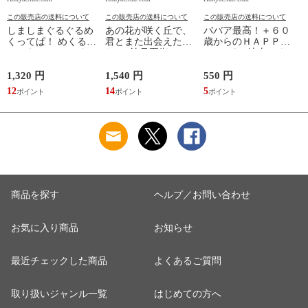
この販売店の送料について
この販売店の送料について
この販売店の送料について
しましまぐるぐるめ
あの花が咲く丘で、
ババア最高！＋６０
くってぱ！ めくるし
君とまた出会えた
歳からのＨＡＰＰＹ
かけえほん /かしわ
ら。 /汐見夏衛
おしゃれ /地曳いく
らあきお
子 槇村さとる
1,320 円
1,540 円
550 円
7
12
14
5
6
商品を探す
ヘルプ／お問い合わせ
お気に入り商品
お知らせ
最近チェックした商品
よくあるご質問
取り扱いジャンル一覧
はじめての方へ